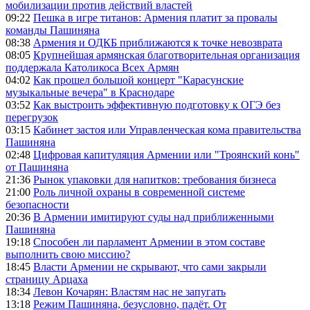
мобилизации против действий властей
09:22
Пешка в игре титанов: Армения платит за провалы
команды Пашиняна
08:38
Армения и ОДКБ приближаются к точке невозврата
08:05
Крупнейшая армянская благотворительная организация
поддержала Католикоса Всех Армян
04:02
Как прошел большой концерт "Карасунские
музыкальные вечера" в Краснодаре
03:52
Как выстроить эффективную подготовку к ОГЭ без
перегрузок
03:15
Кабинет застоя или Управленческая кома правительства
Пашиняна
02:48
Цифровая капитуляция Армении или "Троянский конь"
от Пашиняна
21:36
Рынок упаковки для напитков: требования бизнеса
21:00
Роль личной охраны в современной системе
безопасности
20:36
В Армении имитируют суды над приближенными
Пашиняна
19:18
Способен ли парламент Армении в этом составе
выполнить свою миссию?
18:45
Власти Армении не скрывают, что сами закрыли
страницу Арцаха
18:34
Левон Кочарян: Властям нас не запугать
13:18
Режим Пашиняна, безусловно, падёт. От