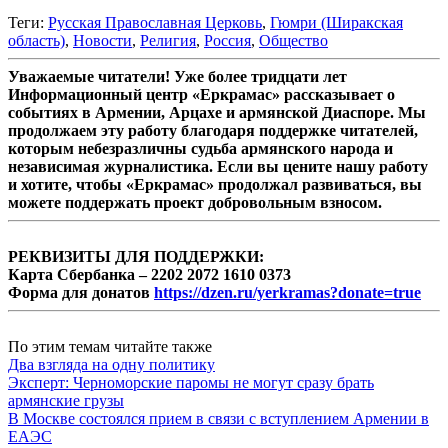
Теги:
Русская Православная Церковь
,
Гюмри (Ширакская
область)
,
Новости
,
Религия
,
Россия
,
Общество
Уважаемые читатели! Уже более тридцати лет
Информационный центр «Еркрамас» рассказывает о
событиях в Армении, Арцахе и армянской Диаспоре. Мы
продолжаем эту работу благодаря поддержке читателей,
которым небезразличны судьба армянского народа и
независимая журналистика. Если вы цените нашу работу
и хотите, чтобы «Еркрамас» продолжал развиваться, вы
можете поддержать проект добровольным взносом.
РЕКВИЗИТЫ ДЛЯ ПОДДЕРЖКИ:
Карта Сбербанка – 2202 2072 1610 0373
Форма для донатов
https://dzen.ru/yerkramas?donate=true
По этим темам читайте также
Два взгляда на одну политику
Эксперт: Черноморские паромы не могут сразу брать
армянские грузы
В Москве состоялся прием в связи с вступлением Армении в
ЕАЭС