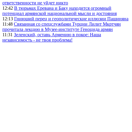
ответственности не уйдет никто
12:42
В тюрьмах Еревана и Баку находится огромный
потенциал армянской национальной мысли и достояния
12:13
Гниющий перец и геополитические иллюзии Пашиняна
11:48
Связанная со спецслужбами Турции Лилит Мкртчян
прочитала лекцию в Музее-институте Геноцида армян
11:31
Зеленский, оставь Армению в покое: Наша
независимость - не твоя проблема!