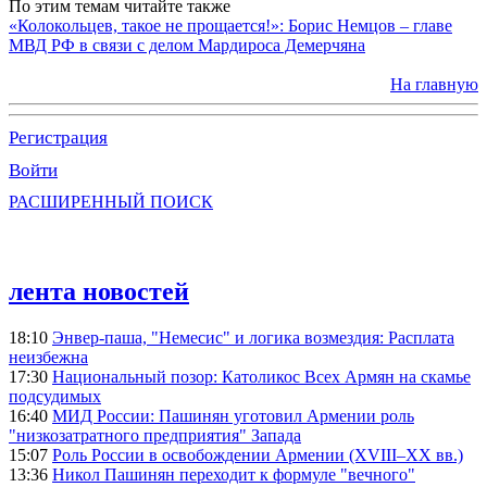
По этим темам читайте также
«Колокольцев, такое не прощается!»: Борис Немцов – главе
МВД РФ в связи с делом Мардироса Демерчяна
На главную
Регистрация
Войти
РАСШИРЕННЫЙ ПОИСК
лента новостей
18:10
Энвер-паша, "Немесис" и логика возмездия: Расплата
неизбежна
17:30
Национальный позор: Католикос Всех Армян на скамье
подсудимых
16:40
МИД России: Пашинян уготовил Армении роль
"низкозатратного предприятия" Запада
15:07
Роль России в освобождении Армении (XVIII–XX вв.)
13:36
Никол Пашинян переходит к формуле "вечного"