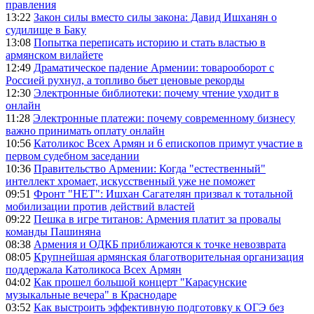
правления
13:22
Закон силы вместо силы закона: Давид Ишханян о
судилище в Баку
13:08
Попытка переписать историю и стать властью в
армянском вилайете
12:49
Драматическое падение Армении: товарооборот с
Россией рухнул, а топливо бьет ценовые рекорды
12:30
Электронные библиотеки: почему чтение уходит в
онлайн
11:28
Электронные платежи: почему современному бизнесу
важно принимать оплату онлайн
10:56
Католикос Всех Армян и 6 епископов примут участие в
первом судебном заседании
10:36
Правительство Армении: Когда "естественный"
интеллект хромает, искусственный уже не поможет
09:51
Фронт "НЕТ": Ишхан Сагателян призвал к тотальной
мобилизации против действий властей
09:22
Пешка в игре титанов: Армения платит за провалы
команды Пашиняна
08:38
Армения и ОДКБ приближаются к точке невозврата
08:05
Крупнейшая армянская благотворительная организация
поддержала Католикоса Всех Армян
04:02
Как прошел большой концерт "Карасунские
музыкальные вечера" в Краснодаре
03:52
Как выстроить эффективную подготовку к ОГЭ без