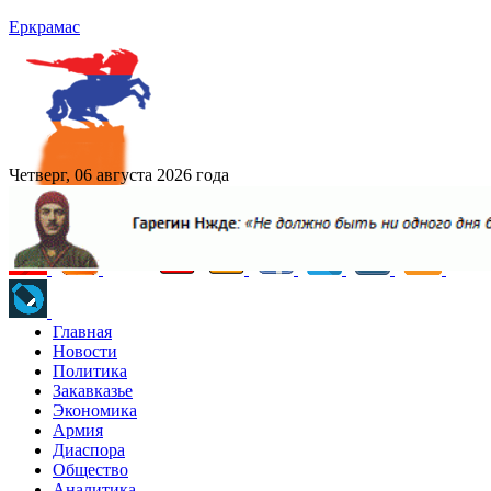
Еркрамас
Четверг, 06 августа 2026 года
Главная
Новости
Политика
Закавказье
Экономика
Армия
Диаспора
Общество
Аналитика