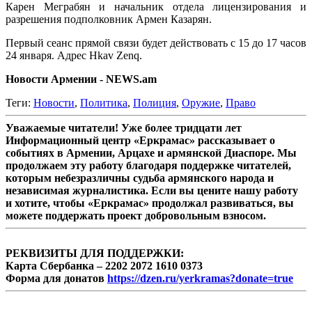
Карен Меграбян и начальник отдела лицензирования и
разрешения подполковник Армен Казарян.
Первый сеанс прямой связи будет действовать с 15 до 17 часов
24 января. Адрес Hkav Zenq.
Новости Армении - NEWS.am
Теги:
Новости
,
Политика
,
Полиция
,
Оружие
,
Право
Уважаемые читатели! Уже более тридцати лет
Информационный центр «Еркрамас» рассказывает о
событиях в Армении, Арцахе и армянской Диаспоре. Мы
продолжаем эту работу благодаря поддержке читателей,
которым небезразличны судьба армянского народа и
независимая журналистика. Если вы цените нашу работу
и хотите, чтобы «Еркрамас» продолжал развиваться, вы
можете поддержать проект добровольным взносом.
РЕКВИЗИТЫ ДЛЯ ПОДДЕРЖКИ:
Карта Сбербанка – 2202 2072 1610 0373
Форма для донатов
https://dzen.ru/yerkramas?donate=true