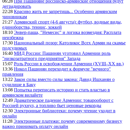
06:28
При Пашиняне российско-армянские отношения будут
деградировать
22:28
Красиво жить не запретишь... Особенно армянским
чиновникам
21:27
Армянский спорт (4-6 августа): футбол, водные виды,
единоборства, теннис, хоккей
18:10
Энвер-паша, "Немесис" и логика возмездия: Расплата
неизбежна
17:30
Национальный позор: Католикос Всех Армян на скамье
подсудимых
16:40
МИД России: Пашинян уготовил Армении роль
"низкозатратного предприятия" Запада
15:07
Роль России в освобождении Армении (XVIII–XX вв.)
13:36
Никол Пашинян переходит к формуле "вечного"
правления
13:22
Закон силы вместо силы закона: Давид Ишханян о
судилище в Баку
13:08
Попытка переписать историю и стать властью в
армянском вилайете
12:49
Драматическое падение Армении: товарооборот с
Россией рухнул, а топливо бьет ценовые рекорды
12:30
Электронные библиотеки: почему чтение уходит в
онлайн
11:28
Электронные платежи: почему современному бизнесу
важно принимать оплату онлайн