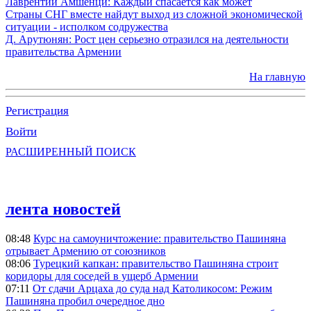
Лаврентий Амшенци: Каждый спасается как может
Страны СНГ вместе найдут выход из сложной экономической
ситуации - исполком содружества
Д. Арутюнян: Рост цен серьезно отразился на деятельности
правительства Армении
На главную
Регистрация
Войти
РАСШИРЕННЫЙ ПОИСК
лента новостей
08:48
Курс на самоуничтожение: правительство Пашиняна
отрывает Армению от союзников
08:06
Турецкий капкан: правительство Пашиняна строит
коридоры для соседей в ущерб Армении
07:11
От сдачи Арцаха до суда над Католикосом: Режим
Пашиняна пробил очередное дно