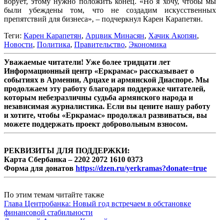
ворует, этому нужно положить конец. «Но я хочу, чтобы мы
были убеждены том, что не создадим искусственных
препятствий для бизнеса», – подчеркнул Карен Карапетян.
Теги:
Карен Карапетян
,
Арцвик Минасян
,
Хачик Акопян
,
Новости
,
Политика
,
Правительство
,
Экономика
Уважаемые читатели! Уже более тридцати лет
Информационный центр «Еркрамас» рассказывает о
событиях в Армении, Арцахе и армянской Диаспоре. Мы
продолжаем эту работу благодаря поддержке читателей,
которым небезразличны судьба армянского народа и
независимая журналистика. Если вы цените нашу работу
и хотите, чтобы «Еркрамас» продолжал развиваться, вы
можете поддержать проект добровольным взносом.
РЕКВИЗИТЫ ДЛЯ ПОДДЕРЖКИ:
Карта Сбербанка – 2202 2072 1610 0373
Форма для донатов
https://dzen.ru/yerkramas?donate=true
По этим темам читайте также
Глава Центробанка: Новый год встречаем в обстановке
финансовой стабильности