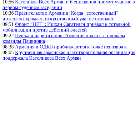
10:56
Католикос Всех Армян и 6 епископов примут участие в
первом судебном заседании
10:36
Правительство Армении: Когда "естественный"
интеллект хромает, искусственный уже не поможет
09:51
Фронт "НЕТ": Ишхан Сагателян призвал к тотальной
мобилизации против действий властей
09:22
Пешка в игре титанов: Армения платит за провалы
команды Пашиняна
08:38
Армения и ОДКБ приближаются к точке невозврата
08:05
Крупнейшая армянская благотворительная организация
поддержала Католикоса Всех Армян