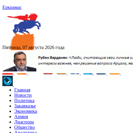
Еркрамас
Пятница, 07 августа 2026 года
Главная
Новости
Политика
Закавказье
Экономика
Армия
Диаспора
Общество
Аналитика