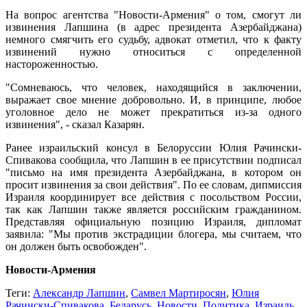
На вопрос агентства "Новости-Армения" о том, смогут ли
извинения Лапшина (в адрес президента Азербайджана)
немного смягчить его судьбу, адвокат отметил, что к факту
извинений нужно относиться с определенной
настороженностью.
"Сомневаюсь, что человек, находящийся в заключении,
выражает свое мнение добровольно. И, в принципе, любое
уголовное дело не может прекратиться из-за одного
извинения", - сказал Казарян.
Ранее израильский консул в Белоруссии Юлия Рачински-
Спивакова сообщила, что Лапшин в ее присутствии подписал
"письмо на имя президента Азербайджана, в котором он
просит извинения за свои действия". По ее словам, дипмиссия
Израиля координирует все действия с посольством России,
так как Лапшин также является российским гражданином.
Представляя официальную позицию Израиля, дипломат
заявила: "Мы против экстрадиции блогера, мы считаем, что
он должен быть освобожден".
Новости-Армения
Теги:
Александр Лапшин
,
Самвел Мартиросян
,
Юлия
Рачински-Спивакова
,
Беларусь
,
Новости
,
Политика
,
Израиль
,