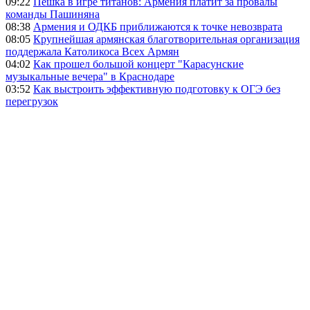
09:22
Пешка в игре титанов: Армения платит за провалы
команды Пашиняна
08:38
Армения и ОДКБ приближаются к точке невозврата
08:05
Крупнейшая армянская благотворительная организация
поддержала Католикоса Всех Армян
04:02
Как прошел большой концерт "Карасунские
музыкальные вечера" в Краснодаре
03:52
Как выстроить эффективную подготовку к ОГЭ без
перегрузок