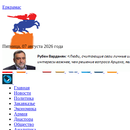
Еркрамас
Пятница, 07 августа 2026 года
Главная
Новости
Политика
Закавказье
Экономика
Армия
Диаспора
Общество
Аналитика