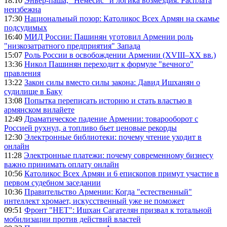
18:10
Энвер-паша, "Немесис" и логика возмездия: Расплата
неизбежна
17:30
Национальный позор: Католикос Всех Армян на скамье
подсудимых
16:40
МИД России: Пашинян уготовил Армении роль
"низкозатратного предприятия" Запада
15:07
Роль России в освобождении Армении (XVIII–XX вв.)
13:36
Никол Пашинян переходит к формуле "вечного"
правления
13:22
Закон силы вместо силы закона: Давид Ишханян о
судилище в Баку
13:08
Попытка переписать историю и стать властью в
армянском вилайете
12:49
Драматическое падение Армении: товарооборот с
Россией рухнул, а топливо бьет ценовые рекорды
12:30
Электронные библиотеки: почему чтение уходит в
онлайн
11:28
Электронные платежи: почему современному бизнесу
важно принимать оплату онлайн
10:56
Католикос Всех Армян и 6 епископов примут участие в
первом судебном заседании
10:36
Правительство Армении: Когда "естественный"
интеллект хромает, искусственный уже не поможет
09:51
Фронт "НЕТ": Ишхан Сагателян призвал к тотальной
мобилизации против действий властей