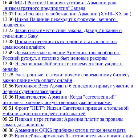
16:40
МИД России: Пашинян уготовил Армении роль
"низкозатратного предприятия" Запада
15:07
Роль России в освобождении Армении (XVIII–XX вв.)
13:36
Никол Пашинян переходит к формуле "вечного"
правления
13:22
Закон силы вместо силы закона: Давид Ишханян о
судилище в Баку
13:08
Попытка переписать историю и стать властью в
армянском вилайете
12:49
Драматическое падение Армении: товарооборот с
Россией рухнул, а топливо бьет ценовые рекорды
12:30
Электронные библиотеки: почему чтение уходит в
онлайн
11:28
Электронные платежи: почему современному бизнесу
важно принимать оплату онлайн
10:56
Католикос Всех Армян и 6 епископов примут участие в
первом судебном заседании
10:36
Правительство Армении: Когда "естественный"
интеллект хромает, искусственный уже не поможет
09:51
Фронт "НЕТ": Ишхан Сагателян призвал к тотальной
мобилизации против действий властей
09:22
Пешка в игре титанов: Армения платит за провалы
команды Пашиняна
08:38
Армения и ОДКБ приближаются к точке невозврата
08:05
Крупнейшая армянская благотворительная организация