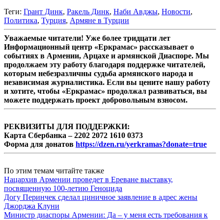
Теги:
Грант Динк
,
Ракель Динк
,
Наби Авджы
,
Новости
,
Политика
,
Турция
,
Армяне в Турции
Уважаемые читатели! Уже более тридцати лет
Информационный центр «Еркрамас» рассказывает о
событиях в Армении, Арцахе и армянской Диаспоре. Мы
продолжаем эту работу благодаря поддержке читателей,
которым небезразличны судьба армянского народа и
независимая журналистика. Если вы цените нашу работу
и хотите, чтобы «Еркрамас» продолжал развиваться, вы
можете поддержать проект добровольным взносом.
РЕКВИЗИТЫ ДЛЯ ПОДДЕРЖКИ:
Карта Сбербанка – 2202 2072 1610 0373
Форма для донатов
https://dzen.ru/yerkramas?donate=true
По этим темам читайте также
Нацархив Армении проведет в Ереване выставку,
посвященную 100-летию Геноцида
Догу Перинчек сделал циничное заявление в адрес жены
Джорджа Клуни
Министр диаспоры Армении: Да – у меня есть требования к