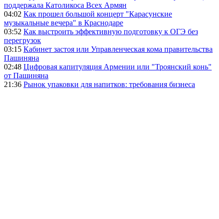
поддержала Католикоса Всех Армян
04:02
Как прошел большой концерт "Карасунские
музыкальные вечера" в Краснодаре
03:52
Как выстроить эффективную подготовку к ОГЭ без
перегрузок
03:15
Кабинет застоя или Управленческая кома правительства
Пашиняна
02:48
Цифровая капитуляция Армении или "Троянский конь"
от Пашиняна
21:36
Рынок упаковки для напитков: требования бизнеса