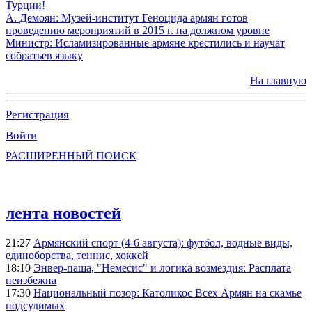
Турции!
А. Демоян: Музей-институт Геноцида армян готов
проведению мероприятий в 2015 г. на должном уровне
Министр: Исламизированные армяне крестились и научат
собратьев языку
На главную
Регистрация
Войти
РАСШИРЕННЫЙ ПОИСК
лента новостей
21:27
Армянский спорт (4-6 августа): футбол, водные виды,
единоборства, теннис, хоккей
18:10
Энвер-паша, "Немесис" и логика возмездия: Расплата
неизбежна
17:30
Национальный позор: Католикос Всех Армян на скамье
подсудимых