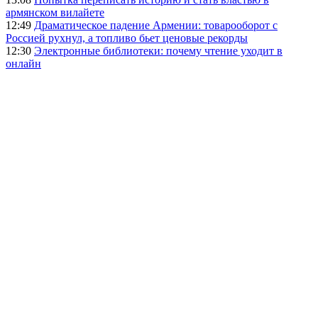
армянском вилайете
12:49
Драматическое падение Армении: товарооборот с
Россией рухнул, а топливо бьет ценовые рекорды
12:30
Электронные библиотеки: почему чтение уходит в
онлайн