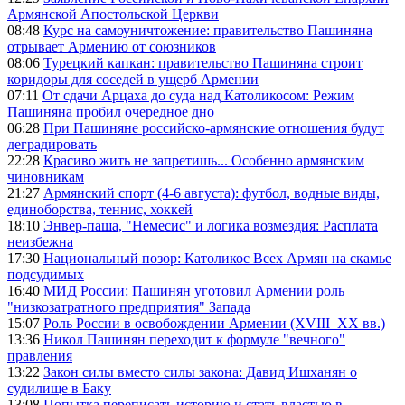
Армянской Апостольской Церкви
08:48
Курс на самоуничтожение: правительство Пашиняна
отрывает Армению от союзников
08:06
Турецкий капкан: правительство Пашиняна строит
коридоры для соседей в ущерб Армении
07:11
От сдачи Арцаха до суда над Католикосом: Режим
Пашиняна пробил очередное дно
06:28
При Пашиняне российско-армянские отношения будут
деградировать
22:28
Красиво жить не запретишь... Особенно армянским
чиновникам
21:27
Армянский спорт (4-6 августа): футбол, водные виды,
единоборства, теннис, хоккей
18:10
Энвер-паша, "Немесис" и логика возмездия: Расплата
неизбежна
17:30
Национальный позор: Католикос Всех Армян на скамье
подсудимых
16:40
МИД России: Пашинян уготовил Армении роль
"низкозатратного предприятия" Запада
15:07
Роль России в освобождении Армении (XVIII–XX вв.)
13:36
Никол Пашинян переходит к формуле "вечного"
правления
13:22
Закон силы вместо силы закона: Давид Ишханян о
судилище в Баку
13:08
Попытка переписать историю и стать властью в