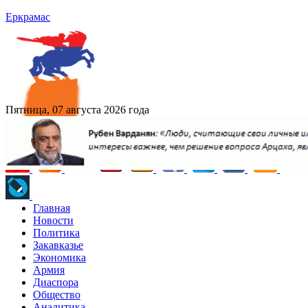
Еркрамас
Пятница, 07 августа 2026 года
Главная
Новости
Политика
Закавказье
Экономика
Армия
Диаспора
Общество
Аналитика