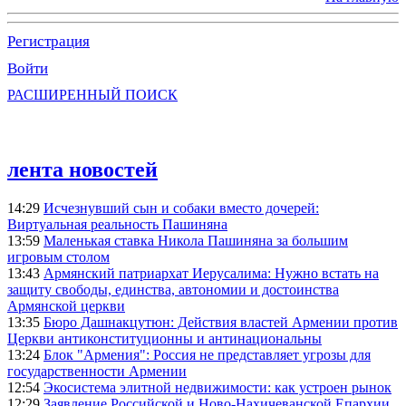
Регистрация
Войти
РАСШИРЕННЫЙ ПОИСК
лента новостей
14:29
Исчезнувший сын и собаки вместо дочерей:
Виртуальная реальность Пашиняна
13:59
Маленькая ставка Никола Пашиняна за большим
игровым столом
13:43
Армянский патриархат Иерусалима: Нужно встать на
защиту свободы, единства, автономии и достоинства
Армянской церкви
13:35
Бюро Дашнакцутюн: Действия властей Армении против
Церкви антиконституционны и антинациональны
13:24
Блок "Армения": Россия не представляет угрозы для
государственности Армении
12:54
Экосистема элитной недвижимости: как устроен рынок
12:29
Заявление Российской и Ново-Нахичеванской Епархии