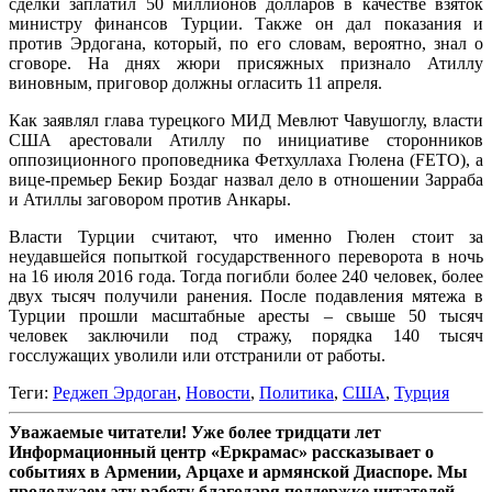
сделки заплатил 50 миллионов долларов в качестве взяток
министру финансов Турции. Также он дал показания и
против Эрдогана, который, по его словам, вероятно, знал о
сговоре. На днях жюри присяжных признало Атиллу
виновным, приговор должны огласить 11 апреля.
Как заявлял глава турецкого МИД Мевлют Чавушоглу, власти
США арестовали Атиллу по инициативе сторонников
оппозиционного проповедника Фетхуллаха Гюлена (FETO), а
вице-премьер Бекир Боздаг назвал дело в отношении Зарраба
и Атиллы заговором против Анкары.
Власти Турции считают, что именно Гюлен стоит за
неудавшейся попыткой государственного переворота в ночь
на 16 июля 2016 года. Тогда погибли более 240 человек, более
двух тысяч получили ранения. После подавления мятежа в
Турции прошли масштабные аресты – свыше 50 тысяч
человек заключили под стражу, порядка 140 тысяч
госслужащих уволили или отстранили от работы.
Теги:
Реджеп Эрдоган
,
Новости
,
Политика
,
США
,
Турция
Уважаемые читатели! Уже более тридцати лет
Информационный центр «Еркрамас» рассказывает о
событиях в Армении, Арцахе и армянской Диаспоре. Мы
продолжаем эту работу благодаря поддержке читателей,