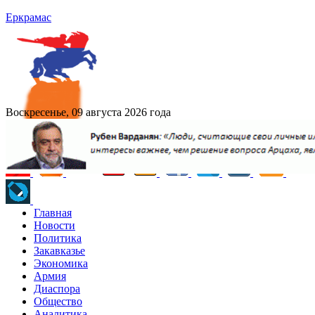
Еркрамас
Воскресенье, 09 августа 2026 года
Главная
Новости
Политика
Закавказье
Экономика
Армия
Диаспора
Общество
Аналитика