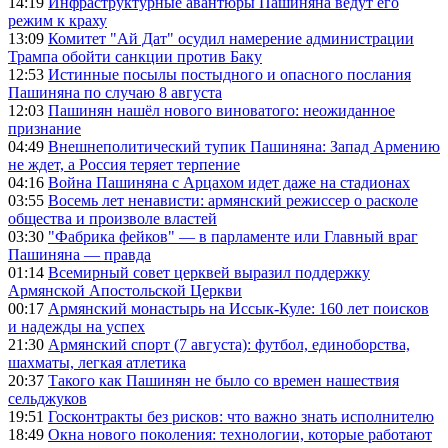
14:19
Инфраструктурные авантюры Пашиняна ведут его
режим к краху
13:09
Комитет "Ай Дат" осудил намерение администрации
Трампа обойти санкции против Баку
12:53
Истинные посылы постыдного и опасного послания
Пашиняна по случаю 8 августа
12:03
Пашинян нашёл нового виноватого: неожиданное
признание
04:49
Внешнеполитический тупик Пашиняна: Запад Армению
не ждет, а Россия теряет терпение
04:16
Война Пашиняна с Арцахом идет даже на стадионах
03:55
Восемь лет ненависти: армянский режиссер о расколе
общества и произволе властей
03:30
"Фабрика фейков" — в парламенте или Главный враг
Пашиняна — правда
01:14
Всемирный совет церквей выразил поддержку
Армянской Апостольской Церкви
00:17
Армянский монастырь на Иссык-Куле: 160 лет поисков
и надежды на успех
21:30
Армянский спорт (7 августа): футбол, единоборства,
шахматы, легкая атлетика
20:37
Такого как Пашинян не было со времен нашествия
сельджуков
19:51
Госконтракты без рисков: что важно знать исполнителю
18:49
Окна нового поколения: технологии, которые работают