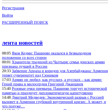
Регистрация
Войти
РАСШИРЕННЫЙ ПОИСК
лента новостей
08:05
Яков Кедми: Пашинян оказался в безвыходном
положении со всех сторон
00:01
Хранители традиций из Чалтыря: семья донских армян
признана лучшей в России
20:33
Забвение Арцаха и коридор для Азербайджана: Армения
теряет суверенитет над Сюником
17:03
Армян он любил, как русских, а русских – как армян:
Гений права и милосердия Григорий Джаншиев
15:40
Розовые очки премьера: Пашинян торгует исторической
памятью и празднует дипломатическую капитуляцию
14:48
Дмитрий Медведев: Экономический разрыв с Россией
вызовет в Армении глубокий внутренний кризис. А может, и
что похуже…