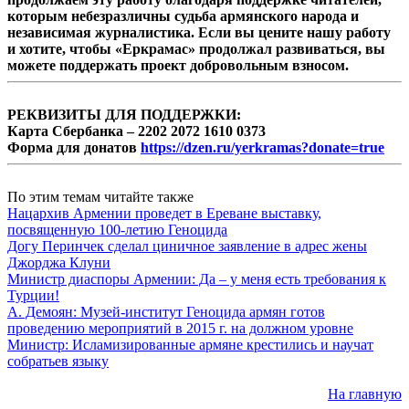
которым небезразличны судьба армянского народа и
независимая журналистика. Если вы цените нашу работу
и хотите, чтобы «Еркрамас» продолжал развиваться, вы
можете поддержать проект добровольным взносом.
РЕКВИЗИТЫ ДЛЯ ПОДДЕРЖКИ:
Карта Сбербанка – 2202 2072 1610 0373
Форма для донатов
https://dzen.ru/yerkramas?donate=true
По этим темам читайте также
Нацархив Армении проведет в Ереване выставку,
посвященную 100-летию Геноцида
Догу Перинчек сделал циничное заявление в адрес жены
Джорджа Клуни
Министр диаспоры Армении: Да – у меня есть требования к
Турции!
А. Демоян: Музей-институт Геноцида армян готов
проведению мероприятий в 2015 г. на должном уровне
Министр: Исламизированные армяне крестились и научат
собратьев языку
На главную