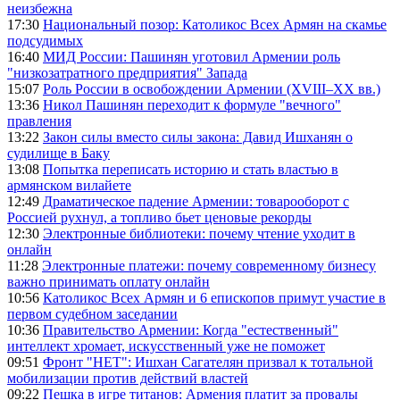
неизбежна
17:30
Национальный позор: Католикос Всех Армян на скамье
подсудимых
16:40
МИД России: Пашинян уготовил Армении роль
"низкозатратного предприятия" Запада
15:07
Роль России в освобождении Армении (XVIII–XX вв.)
13:36
Никол Пашинян переходит к формуле "вечного"
правления
13:22
Закон силы вместо силы закона: Давид Ишханян о
судилище в Баку
13:08
Попытка переписать историю и стать властью в
армянском вилайете
12:49
Драматическое падение Армении: товарооборот с
Россией рухнул, а топливо бьет ценовые рекорды
12:30
Электронные библиотеки: почему чтение уходит в
онлайн
11:28
Электронные платежи: почему современному бизнесу
важно принимать оплату онлайн
10:56
Католикос Всех Армян и 6 епископов примут участие в
первом судебном заседании
10:36
Правительство Армении: Когда "естественный"
интеллект хромает, искусственный уже не поможет
09:51
Фронт "НЕТ": Ишхан Сагателян призвал к тотальной
мобилизации против действий властей
09:22
Пешка в игре титанов: Армения платит за провалы