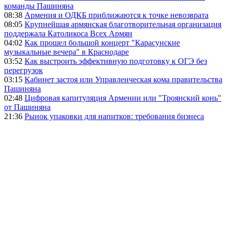
команды Пашиняна
08:38
Армения и ОДКБ приближаются к точке невозврата
08:05
Крупнейшая армянская благотворительная организация
поддержала Католикоса Всех Армян
04:02
Как прошел большой концерт "Карасунские
музыкальные вечера" в Краснодаре
03:52
Как выстроить эффективную подготовку к ОГЭ без
перегрузок
03:15
Кабинет застоя или Управленческая кома правительства
Пашиняна
02:48
Цифровая капитуляция Армении или "Троянский конь"
от Пашиняна
21:36
Рынок упаковки для напитков: требования бизнеса