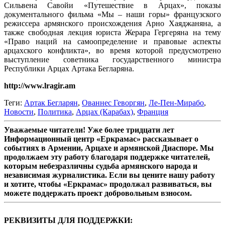
Сильвена Савойи «Путешествие в Арцах», показы
документального фильма «Мы – наши горы» французского
режиссера армянского происхождения Арно Хаяджаняна, а
также свободная лекция юриста Жерара Гергеряна на тему
«Право наций на самоопределение и правовые аспекты
арцахского конфликта», во время которой предусмотрено
выступление советника государственного министра
Республики Арцах Артака Бегларяна.
http://www.lragir.am
Теги:
Артак Бегларян
,
Ованнес Геворгян
,
Ле-Пен-Мирабо
,
Новости
,
Политика
,
Арцах (Карабах)
,
Франция
Уважаемые читатели! Уже более тридцати лет
Информационный центр «Еркрамас» рассказывает о
событиях в Армении, Арцахе и армянской Диаспоре. Мы
продолжаем эту работу благодаря поддержке читателей,
которым небезразличны судьба армянского народа и
независимая журналистика. Если вы цените нашу работу
и хотите, чтобы «Еркрамас» продолжал развиваться, вы
можете поддержать проект добровольным взносом.
РЕКВИЗИТЫ ДЛЯ ПОДДЕРЖКИ: