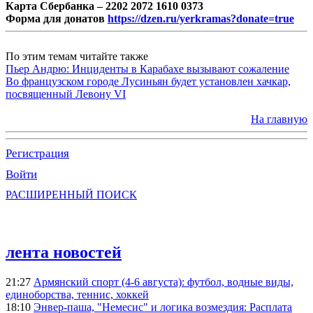
Карта Сбербанка – 2202 2072 1610 0373
Форма для донатов
https://dzen.ru/yerkramas?donate=true
По этим темам читайте также
Пьер Андрю: Инциденты в Карабахе вызывают сожаление
Во французском городе Лусиньян будет установлен хачкар,
посвященный Левону VI
На главную
Регистрация
Войти
РАСШИРЕННЫЙ ПОИСК
лента новостей
21:27
Армянский спорт (4-6 августа): футбол, водные виды,
единоборства, теннис, хоккей
18:10
Энвер-паша, "Немесис" и логика возмездия: Расплата