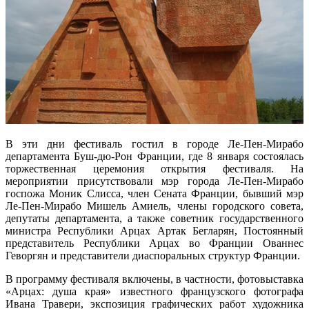
В эти дни фестиваль гостил в городе Ле-Пен-Мирабо
департамента Буш-дю-Рон Франции, где 8 января состоялась
торжественная церемония открытия фестиваля. На
мероприятии присутствовали мэр города Ле-Пен-Мирабо
госпожа Моник Слисса, член Сената Франции, бывший мэр
Ле-Пен-Мирабо Мишель Амиель, члены городского совета,
депутаты департамента, а также советник государственного
министра Республики Арцах Артак Бегларян, Постоянный
представитель Республики Арцах во Франции Ованнес
Геворгян и представители диаспоральных структур Франции.
В программу фестиваля включены, в частности, фотовыставка
«Арцах: душа края» известного французского фотографа
Ивана Травери, экспозиция графических работ художника