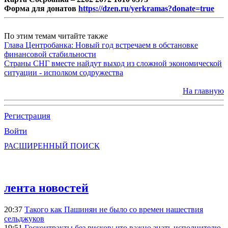
Форма для донатов
https://dzen.ru/yerkramas?donate=true
По этим темам читайте также
Глава Центробанка: Новый год встречаем в обстановке
финансовой стабильности
Страны СНГ вместе найдут выход из сложной экономической
ситуации - исполком содружества
На главную
Регистрация
Войти
РАСШИРЕННЫЙ ПОИСК
лента новостей
20:37
Такого как Пашинян не было со времен нашествия
сельджуков
19:51
Госконтракты без рисков: что важно знать исполнителю