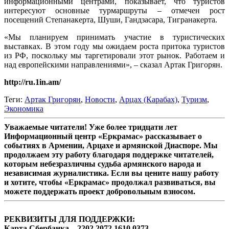
информационными центрами, показывает, что туристов
интересуют основные турмаршруты – отмечен рост
посещений Степанакерта, Шуши, Гандзасара, Тигранакерта.
«Мы планируем принимать участие в туристических
выставках. В этом году мы ожидаем роста притока туристов
из РФ, поскольку мы таргетировали этот рынок. Работаем и
над европейскими направлениями», – сказал Артак Григорян.
http://ru.1in.am/
Теги:
Артак Григорян
,
Новости
,
Арцах (Карабах)
,
Туризм
,
Экономика
Уважаемые читатели! Уже более тридцати лет
Информационный центр «Еркрамас» рассказывает о
событиях в Армении, Арцахе и армянской Диаспоре. Мы
продолжаем эту работу благодаря поддержке читателей,
которым небезразличны судьба армянского народа и
независимая журналистика. Если вы цените нашу работу
и хотите, чтобы «Еркрамас» продолжал развиваться, вы
можете поддержать проект добровольным взносом.
РЕКВИЗИТЫ ДЛЯ ПОДДЕРЖКИ:
Карта Сбербанка – 2202 2072 1610 0373