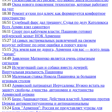
18:49
Окна нового поколения: технологии, которые работают
на уют
18:30
Ремонт кухни под ключ: как формируется комфортное
пространство
16:51
Судебный фарс дал трещину: Судья по делу Католикоса
Всех Армян взял самоотвод
16:11
Спорт под каблуком власти: Пашинян готовит
рейдерский захват НОК Армении
15:27
14 самых экстремальных развлечений на свежем
воздухе: рейтинг по цене ошибки и порогу входа
15:15
Эта земля вам не дорога, Армения для вас — всего лишь
"хопан"
14:49
Заявление Матвиенко является очень серьезным
сигналом
14:29
Исчезнувший сын и собаки вместо дочерей:
Виртуальная реальность Пашиняна
13:59
Маленькая ставка Никола Пашиняна за большим
игровым столом
13:43
Армянский патриархат Иерусалима: Нужно встать на
защиту свободы, единства, автономии и достоинства
Армянской церкви
13:35
Бюро Дашнакцутюн: Действия властей Армении против
Церкви антиконституционны и антинациональны
13:24
Блок "Армения": Россия не представляет угрозы для