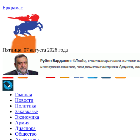
Еркрамас
Пятница, 07 августа 2026 года
Главная
Новости
Политика
Закавказье
Экономика
Армия
Диаспора
Общество
Аналитика