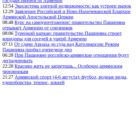
государственности Армении
12:54
Экосистема элитной недвижимости: как устроен рынок
12:29
Заявление Российской и Ново-Нахичеванской Епархии
Армянской Апостольской Церкви
08:48
Курс на самоуничтожение: правительство Пашиняна
отрывает Армению от союзников
08:06
Турецкий капкан: правительство Пашиняна строит
коридоры для соседей в ущерб Армении
07:11
От сдачи Арцаха до суда над Католикосом: Режим
Пашиняна пробил очередное дно
06:28
При Пашиняне российско-армянские отношения будут
деградировать
22:28
Красиво жить не запретишь... Особенно армянским
чиновникам
21:27
Армянский спорт (4-6 августа): футбол, водные виды,
единоборства, теннис, хоккей