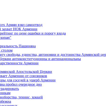
сех Армян взял самоотвод
ий захват НОК Армении
 рейтинг по цене ошибки и порогу входа
"хопан"
 реальность Пашиняна
 столом
иту свободы, единства, автономии и достоинства Армянской це
Церкви антиконституционны и антинациональны
ударственности Армении
Армянской Апостольской Церкви
ывает Армению от союзников
оры для соседей в ущерб Армении
яна пробил очередное дно
градировать
вникам
ноборства, теннис, хоккей
избежна
подсудимых