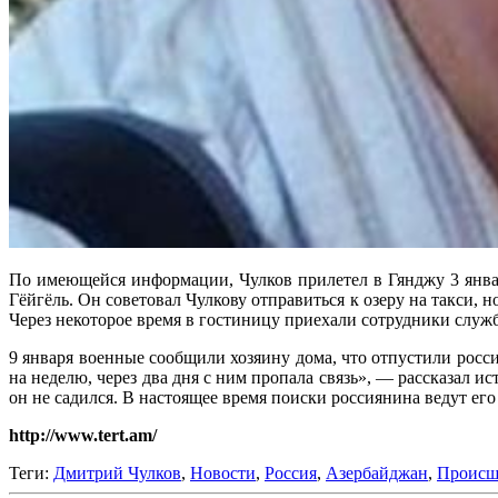
По имеющейся информации, Чулков прилетел в Гянджу 3 января
Гёйгёль. Он советовал Чулкову отправиться к озеру на такси, 
Через некоторое время в гостиницу приехали сотрудники служб
9 января военные сообщили хозяину дома, что отпустили россия
на неделю, через два дня с ним пропала связь», — рассказал
он не садился. В настоящее время поиски россиянина ведут его
http://www.tert.am/
Теги:
Дмитрий Чулков
,
Новости
,
Россия
,
Азербайджан
,
Происш