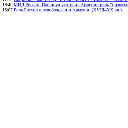
16:40
МИД России: Пашинян уготовил Армении роль "низкозат
15:07
Роль России в освобождении Армении (XVIII–XX вв.)