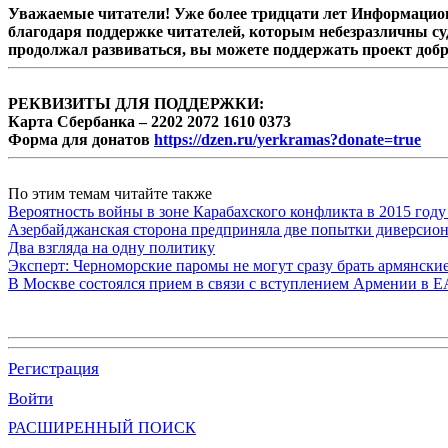
Уважаемые читатели! Уже более тридцати лет Информацион
благодаря поддержке читателей, которым небезразличны су
продолжал развиваться, вы можете поддержать проект доб
РЕКВИЗИТЫ ДЛЯ ПОДДЕРЖКИ:
Карта Сбербанка – 2202 2072 1610 0373
Форма для донатов
https://dzen.ru/yerkramas?donate=true
По этим темам читайте также
Вероятность войны в зоне Карабахского конфликта в 2015 году
Азербайджанская сторона предприняла две попытки диверсио
Два взгляда на одну политику
Эксперт: Черноморские паромы не могут сразу брать армянски
В Москве состоялся прием в связи с вступлением Армении в 
Регистрация
Войти
РАСШИРЕННЫЙ ПОИСК