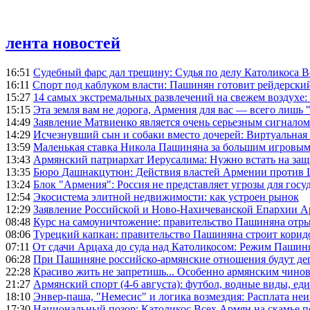
лента новостей
16:51
Судебный фарс дал трещину: Судья по делу Католикоса В
16:11
Спорт под каблуком власти: Пашинян готовит рейдерск
15:27
14 самых экстремальных развлечений на свежем воздухе:
15:15
Эта земля вам не дорога, Армения для вас — всего лишь 
14:49
Заявление Матвиенко является очень серьезным сигналом
14:29
Исчезнувший сын и собаки вместо дочерей: Виртуальная
13:59
Маленькая ставка Никола Пашиняна за большим игровым
13:43
Армянский патриархат Иерусалима: Нужно встать на защ
13:35
Бюро Дашнакцутюн: Действия властей Армении против 
13:24
Блок "Армения": Россия не представляет угрозы для гос
12:54
Экосистема элитной недвижимости: как устроен рынок
12:29
Заявление Российской и Ново-Нахичеванской Епархии 
08:48
Курс на самоуничтожение: правительство Пашиняна отр
08:06
Турецкий капкан: правительство Пашиняна строит корид
07:11
От сдачи Арцаха до суда над Католикосом: Режим Пашин
06:28
При Пашиняне российско-армянские отношения будут де
22:28
Красиво жить не запретишь... Особенно армянским чино
21:27
Армянский спорт (4-6 августа): футбол, водные виды, еди
18:10
Энвер-паша, "Немесис" и логика возмездия: Расплата не
17:30
Национальный позор: Католикос Всех Армян на скамье 