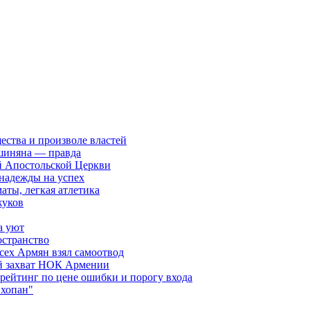
ества и произволе властей
шиняна — правда
й Апостольской Церкви
 надежды на успех
аты, легкая атлетика
жуков
а уют
остранство
сех Армян взял самоотвод
ий захват НОК Армении
 рейтинг по цене ошибки и порогу входа
"хопан"