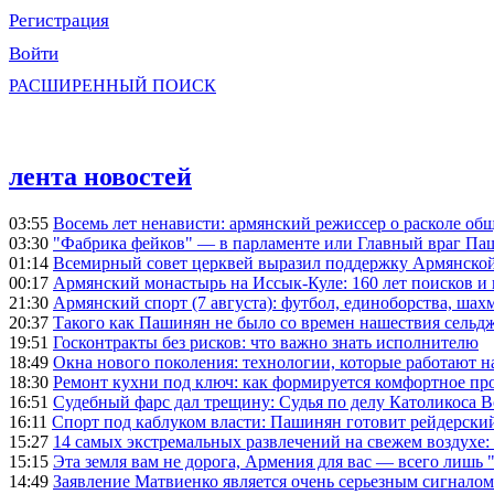
Регистрация
Войти
РАСШИРЕННЫЙ ПОИСК
лента новостей
03:55
Восемь лет ненависти: армянский режиссер о расколе общ
03:30
"Фабрика фейков" — в парламенте или Главный враг Па
01:14
Всемирный совет церквей выразил поддержку Армянско
00:17
Армянский монастырь на Иссык-Куле: 160 лет поисков и
21:30
Армянский спорт (7 августа): футбол, единоборства, шахм
20:37
Такого как Пашинян не было со времен нашествия сельд
19:51
Госконтракты без рисков: что важно знать исполнителю
18:49
Окна нового поколения: технологии, которые работают н
18:30
Ремонт кухни под ключ: как формируется комфортное пр
16:51
Судебный фарс дал трещину: Судья по делу Католикоса В
16:11
Спорт под каблуком власти: Пашинян готовит рейдерск
15:27
14 самых экстремальных развлечений на свежем воздухе:
15:15
Эта земля вам не дорога, Армения для вас — всего лишь 
14:49
Заявление Матвиенко является очень серьезным сигналом