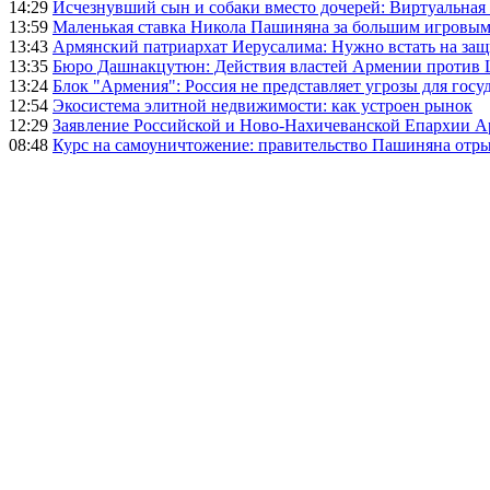
14:29
Исчезнувший сын и собаки вместо дочерей: Виртуальная
13:59
Маленькая ставка Никола Пашиняна за большим игровым
13:43
Армянский патриархат Иерусалима: Нужно встать на защ
13:35
Бюро Дашнакцутюн: Действия властей Армении против 
13:24
Блок "Армения": Россия не представляет угрозы для гос
12:54
Экосистема элитной недвижимости: как устроен рынок
12:29
Заявление Российской и Ново-Нахичеванской Епархии 
08:48
Курс на самоуничтожение: правительство Пашиняна отр