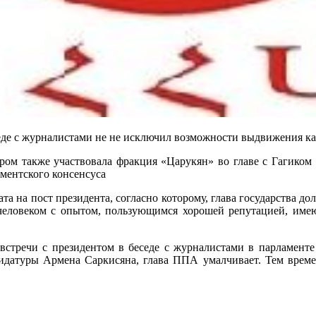
еде с журналистами не не исключил возможности выдвижения к
ром также участвовала фракция «Царукян» во главе с Гагиком
ментского консенсуса
та на пост президента, согласно которому, глава государства д
еловеком с опытом, пользующимся хорошей репутацией, имею
стречи с президентом в беседе с журналистами в парламенте
дидатуры Армена Саркисяна, глава ППА умалчивает. Тем врем