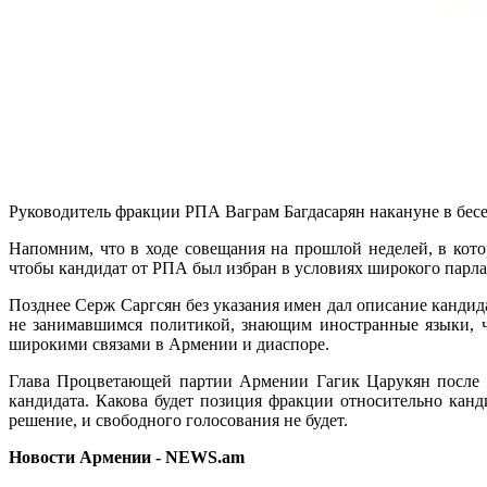
Руководитель фракции РПА Ваграм Багдасарян накануне в бес
Напомним, что в ходе совещания на прошлой неделей, в кото
чтобы кандидат от РПА был избран в условиях широкого парла
Позднее Серж Саргсян без указания имен дал описание кандида
не занимавшимся политикой, знающим иностранные языки, ч
широкими связами в Армении и диаспоре.
Глава Процветающей партии Армении Гагик Царукян после в
кандидата. Какова будет позиция фракции относительно кан
решение, и свободного голосования не будет.
Новости Армении - NEWS.am