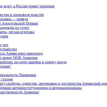
ждет, а Россия теряет терпение
ества и произволе властей
шиняна — правда
й Апостольской Церкви
 надежды на успех
аты, легкая атлетика
жуков
а уют
остранство
сех Армян взял самоотвод
ий захват НОК Армении
 рейтинг по цене ошибки и порогу входа
"хопан"
 реальность Пашиняна
 столом
иту свободы, единства, автономии и достоинства Армянской це
Церкви антиконституционны и антинациональны
ударственности Армении