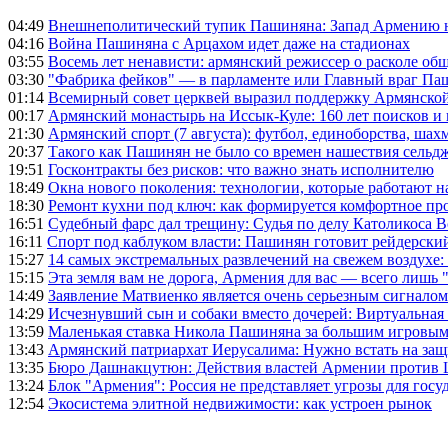
04:49
Внешнеполитический тупик Пашиняна: Запад Армению не 
04:16
Война Пашиняна с Арцахом идет даже на стадионах
03:55
Восемь лет ненависти: армянский режиссер о расколе общ
03:30
"Фабрика фейков" — в парламенте или Главный враг Па
01:14
Всемирный совет церквей выразил поддержку Армянско
00:17
Армянский монастырь на Иссык-Куле: 160 лет поисков и
21:30
Армянский спорт (7 августа): футбол, единоборства, шахм
20:37
Такого как Пашинян не было со времен нашествия сельд
19:51
Госконтракты без рисков: что важно знать исполнителю
18:49
Окна нового поколения: технологии, которые работают н
18:30
Ремонт кухни под ключ: как формируется комфортное пр
16:51
Судебный фарс дал трещину: Судья по делу Католикоса В
16:11
Спорт под каблуком власти: Пашинян готовит рейдерск
15:27
14 самых экстремальных развлечений на свежем воздухе:
15:15
Эта земля вам не дорога, Армения для вас — всего лишь 
14:49
Заявление Матвиенко является очень серьезным сигналом
14:29
Исчезнувший сын и собаки вместо дочерей: Виртуальная
13:59
Маленькая ставка Никола Пашиняна за большим игровым
13:43
Армянский патриархат Иерусалима: Нужно встать на защ
13:35
Бюро Дашнакцутюн: Действия властей Армении против 
13:24
Блок "Армения": Россия не представляет угрозы для гос
12:54
Экосистема элитной недвижимости: как устроен рынок