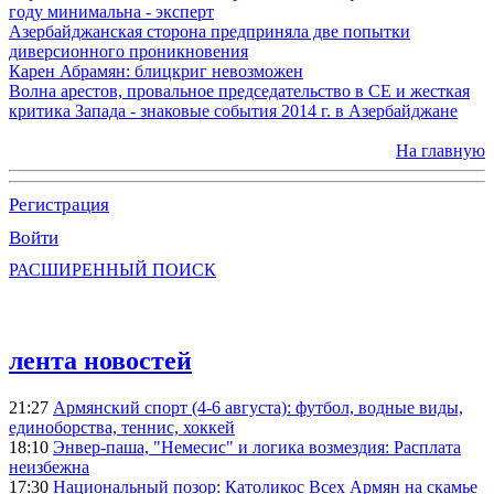
году минимальна - эксперт
Азербайджанская сторона предприняла две попытки
диверсионного проникновения
Карен Абрамян: блицкриг невозможен
Волна арестов, провальное председательство в СЕ и жесткая
критика Запада - знаковые события 2014 г. в Азербайджане
На главную
Регистрация
Войти
РАСШИРЕННЫЙ ПОИСК
лента новостей
21:27
Армянский спорт (4-6 августа): футбол, водные виды,
единоборства, теннис, хоккей
18:10
Энвер-паша, "Немесис" и логика возмездия: Расплата
неизбежна
17:30
Национальный позор: Католикос Всех Армян на скамье