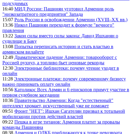
подсудимых
16:40
МИД России: Пашинян уготовил Армении роль
"низкозатратного предприятия" Запада
15:07
Роль России в освобождении Армении (XVIII–XX вв.)
13:36
Никол Пашинян переходит к формуле "вечного"
правления
13:22
Закон силы вместо силы закона: Давид Ишханян о
судилище в Баку
13:08
Попытка переписать историю и стать властью в
армянском вилайете
12:49
Драматическое падение Армении: товарооборот с
Россией рухнул, а топливо бьет ценовые рекорды
12:30
Электронные библиотеки: почему чтение уходит в
онлайн
11:28
Электронные платежи: почему современному бизнесу
важно принимать оплату онлайн
10:56
Католикос Всех Армян и 6 епископов примут участие в
первом судебном заседании
10:36
Правительство Армении: Когда "естественный"
интеллект хромает, искусственный уже не поможет
09:51
Фронт "НЕТ": Ишхан Сагателян призвал к тотальной
мобилизации против действий властей
09:22
Пешка в игре титанов: Армения платит за провалы
команды Пашиняна
08:38
Армения и ОДКБ приближаются к точке невозврата