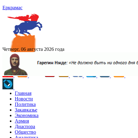
Еркрамас
Четверг, 06 августа 2026 года
Главная
Новости
Политика
Закавказье
Экономика
Армия
Диаспора
Общество
Аналитика