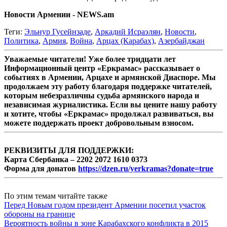
Новости Армении - NEWS.am
Теги:
Эльнур Гусейнзаде
,
Аркадий Исраэлян
,
Новости
,
Политика
,
Армия
,
Война
,
Арцах (Карабах)
,
Азербайджан
Уважаемые читатели! Уже более тридцати лет
Информационный центр «Еркрамас» рассказывает о
событиях в Армении, Арцахе и армянской Диаспоре. Мы
продолжаем эту работу благодаря поддержке читателей,
которым небезразличны судьба армянского народа и
независимая журналистика. Если вы цените нашу работу
и хотите, чтобы «Еркрамас» продолжал развиваться, вы
можете поддержать проект добровольным взносом.
РЕКВИЗИТЫ ДЛЯ ПОДДЕРЖКИ:
Карта Сбербанка – 2202 2072 1610 0373
Форма для донатов
https://dzen.ru/yerkramas?donate=true
По этим темам читайте также
Перед Новым годом президент Армении посетил участок
обороны на границе
Вероятность войны в зоне Карабахского конфликта в 2015