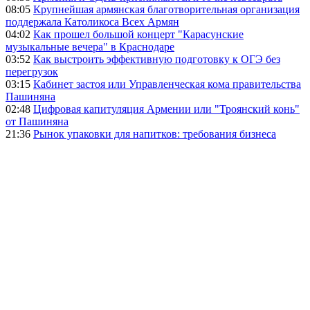
08:05
Крупнейшая армянская благотворительная организация
поддержала Католикоса Всех Армян
04:02
Как прошел большой концерт "Карасунские
музыкальные вечера" в Краснодаре
03:52
Как выстроить эффективную подготовку к ОГЭ без
перегрузок
03:15
Кабинет застоя или Управленческая кома правительства
Пашиняна
02:48
Цифровая капитуляция Армении или "Троянский конь"
от Пашиняна
21:36
Рынок упаковки для напитков: требования бизнеса