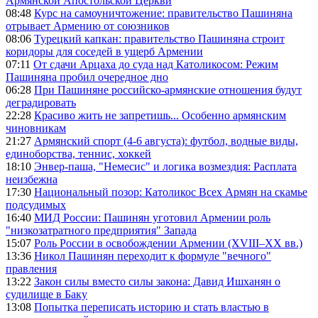
Армянской Апостольской Церкви
08:48
Курс на самоуничтожение: правительство Пашиняна
отрывает Армению от союзников
08:06
Турецкий капкан: правительство Пашиняна строит
коридоры для соседей в ущерб Армении
07:11
От сдачи Арцаха до суда над Католикосом: Режим
Пашиняна пробил очередное дно
06:28
При Пашиняне российско-армянские отношения будут
деградировать
22:28
Красиво жить не запретишь... Особенно армянским
чиновникам
21:27
Армянский спорт (4-6 августа): футбол, водные виды,
единоборства, теннис, хоккей
18:10
Энвер-паша, "Немесис" и логика возмездия: Расплата
неизбежна
17:30
Национальный позор: Католикос Всех Армян на скамье
подсудимых
16:40
МИД России: Пашинян уготовил Армении роль
"низкозатратного предприятия" Запада
15:07
Роль России в освобождении Армении (XVIII–XX вв.)
13:36
Никол Пашинян переходит к формуле "вечного"
правления
13:22
Закон силы вместо силы закона: Давид Ишханян о
судилище в Баку
13:08
Попытка переписать историю и стать властью в