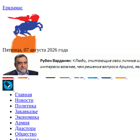
Еркрамас
Пятница, 07 августа 2026 года
Главная
Новости
Политика
Закавказье
Экономика
Армия
Диаспора
Общество
Аналитика