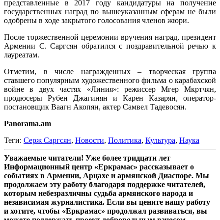
представленные в 2017 году кандидатуры на получение
государственных наград по вышеуказанным сферам не были
одобрены в ходе закрытого голосования членов жюри.
После торжественной церемонии вручения наград, президент
Армении С. Саргсян обратился с поздравительной речью к
лауреатам.
Отметим, в числе награжденных – творческая группа
ставшего популярным художественного фильма о карабахской
войне в двух частях «Линия»: режиссер Мгер Мкртчян,
продюсеры Рубен Джагинян и Карен Казарян, оператор-
постановщик Ваагн Акопян, актер Самвел Тадевосян.
Panorama.am
Теги:
Серж Саргсян
,
Новости
,
Политика
,
Культура
,
Наука
Уважаемые читатели! Уже более тридцати лет
Информационный центр «Еркрамас» рассказывает о
событиях в Армении, Арцахе и армянской Диаспоре. Мы
продолжаем эту работу благодаря поддержке читателей,
которым небезразличны судьба армянского народа и
независимая журналистика. Если вы цените нашу работу
и хотите, чтобы «Еркрамас» продолжал развиваться, вы
можете поддержать проект добровольным взносом.