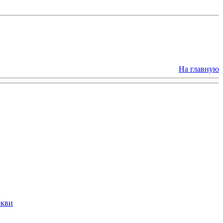
На главную
ркви