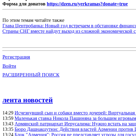
Форма для донатов
https://dzen.ru/yerkramas?donate=true
По этим темам читайте также
Глава Центробанка: Новый год встречаем в обстановке финанс
Страны СНГ вместе найдут выход из сложной экономической с
Регистрация
Войти
РАСШИРЕННЫЙ ПОИСК
лента новостей
14:29
Исчезнувший сын и собаки вместо дочерей: Виртуальная
13:59
Маленькая ставка Никола Пашиняна за большим игровым
13:43
Армянский патриархат Иерусалима: Нужно встать на защ
13:35
Бюро Дашнакцутюн: Действия властей Армении против 
13:24
Блок "Армения": Россия не представляет угрозы для гос