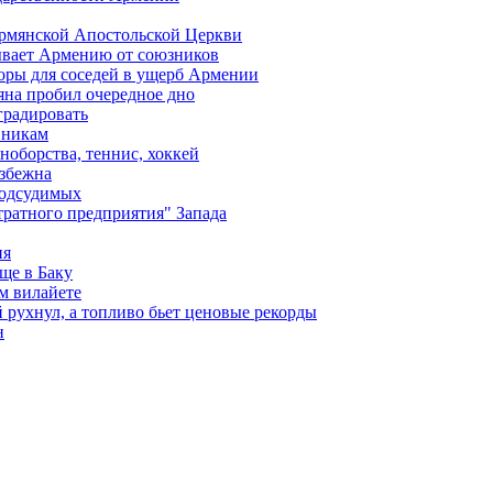
Армянской Апостольской Церкви
ывает Армению от союзников
оры для соседей в ущерб Армении
яна пробил очередное дно
градировать
вникам
ноборства, теннис, хоккей
избежна
подсудимых
ратного предприятия" Запада
ия
ще в Баку
м вилайете
 рухнул, а топливо бьет ценовые рекорды
н