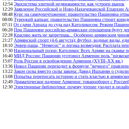
12:54
Экосистема элитной недвижимости: как устроен рынок
12:29
Заявление Российской и Ново-Нахичеванской Епархии 
08:48
Курс на самоуничтожение: правительство Пашиняна отр
08:06
Турецкий капкан: правительство Пашиняна строит корид
07:11
От сдачи Арцаха до суда над Католикосом: Режим Пашин
06:28
При Пашиняне российско-армянские отношения будут де
22:28
Красиво жить не запретишь... Особенно армянским чино
21:27
Армянский спорт (4-6 августа): футбол, водные виды, еди
18:10
Энвер-паша, "Немесис" и логика возмездия: Расплата не
17:30
Национальный позор: Католикос Всех Армян на скамье 
16:40
МИД России: Пашинян уготовил Армении роль "низкозат
15:07
Роль России в освобождении Армении (XVIII–XX вв.)
13:36
Никол Пашинян переходит к формуле "вечного" правлен
13:22
Закон силы вместо силы закона: Давид Ишханян о судили
13:08
Попытка переписать историю и стать властью в армянско
12:49
Драматическое падение Армении: товарооборот с Россией
12:30
Электронные библиотеки: почему чтение уходит в онлай