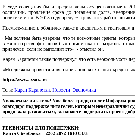
В ходе совещания были представлены осуществленные в 201
облигаций, продление срока до погашения долга, внедрени
политики и т.д. В 2018 году предусматриваются работы по ак
Премьер-министр обратился также к кредитным и грантовым п
«Мы должны быть уверены, что те возможные гранты, которые
в министерстве финансов был организован и разработан план
привлечен, если не выполнит это», - отметил он.
Карен Карапетян также подчеркнул, что есть необходимость п
«Мы должны провести инвентаризацию всех наших кредитных пр
https://www.aysor.am
Теги:
Карен Карапетян
,
Новости
,
Экономика
Уважаемые читатели! Уже более тридцати лет Информацион
благодаря поддержке читателей, которым небезразличны су
продолжал развиваться, вы можете поддержать проект доб
РЕКВИЗИТЫ ДЛЯ ПОДДЕРЖКИ:
Карта Сбербанка – 2202 2072 1610 0373