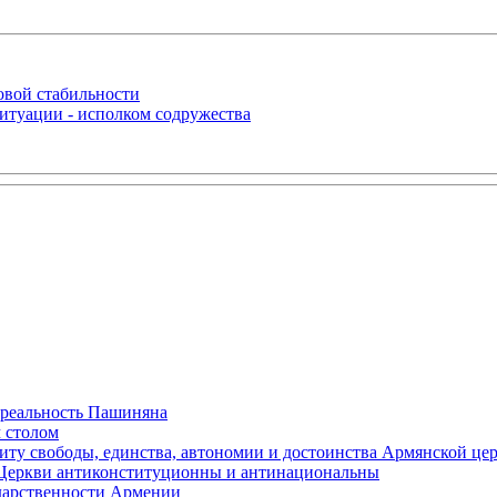
овой стабильности
итуации - исполком содружества
 реальность Пашиняна
 столом
иту свободы, единства, автономии и достоинства Армянской це
Церкви антиконституционны и антинациональны
ударственности Армении