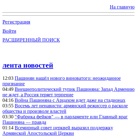
На главную
Регистрация
Войти
РАСШИРЕННЫЙ ПОИСК
лента новостей
12:03
Пашинян нашёл нового виноватого: неожиданное
признание
04:49
Внешнеполитический тупик Пашиняна: Запад Армению
не ждет, а Россия теряет терпение
04:16
Война Пашиняна с Арцахом идет даже на стадионах
03:55
Восемь лет ненависти: армянский режиссер о расколе
общества и произволе властей
03:30
"Фабрика фейков" — в парламенте или Главный враг
Пашиняна — правда
01:14
Всемирный совет церквей выразил поддержку
Армянской Апостольской Церкви