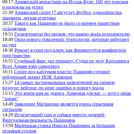
00:17
Армянский монастырь на Иссык-Куле: 160 лет поисков
и надежды на успех
21:30
Армянский спорт (7 августа): футбол, единоборства,
шахматы, легкая атлетика
20:37
Такого как Пашинян не было со времен нашествия
сельджуков
19:51
Госконтракты без рисков: что важно знать исполнителю
18:49
Окна нового поколения: технологии, которые работают
на уют
18:30
Ремонт кухни под ключ: как формируется комфортное
пространство
16:51
Судебный фарс дал трещину: Судья по делу Католикоса
Всех Армян взял самоотвод
16:11
Спорт под каблуком власти: Пашинян готовит
рейдерский захват НОК Армении
15:27
14 самых экстремальных развлечений на свежем
воздухе: рейтинг по цене ошибки и порогу входа
15:15
Эта земля вам не дорога, Армения для вас — всего лишь
"хопан"
14:49
Заявление Матвиенко является очень серьезным
сигналом
14:29
Исчезнувший сын и собаки вместо дочерей:
Виртуальная реальность Пашиняна
13:59
Маленькая ставка Никола Пашиняна за большим
игровым столом