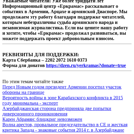
Уважаемые читатели! Уже более тридцати лет
Информационный центр «Еркрамас» рассказывает о
событиях в Армении, Арцахе и армянской Диаспоре. Мы
продолжаем эту работу благодаря поддержке читателей,
которым небезразличны судьба армянского народа и
независимая журналистика. Если вы цените нашу работу
и хотите, чтобы «Еркрамас» продолжал развиваться, вы
можете поддержать проект добровольным взносом.
РЕКВИЗИТЫ ДЛЯ ПОДДЕРЖКИ:
Карта Сбербанка – 2202 2072 1610 0373
Форма для донатов
https://dzen.ru/yerkramas?donate=true
По этим темам читайте также
Перед Новым годом президент Армении посетил участок
обороны на границе
Вероятность войны в зоне Карабахского конфликта в 2015
году минимальна - эксперт
Азербайджанская сторона предприняла две попытки
диверсионного проникновения
Карен Абрамян: блицкриг невозможен
Волна арестов, провальное председательство в СЕ и жесткая
критика Запада - знаковые события 2014 г. в Азербайджане