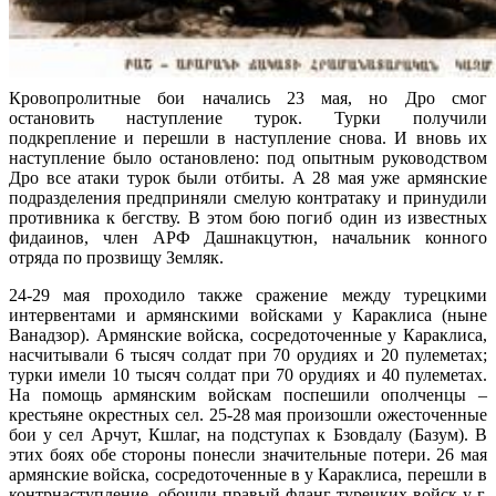
Кровопролитные бои начались 23 мая, но Дро смог
остановить наступление турок. Турки получили
подкрепление и перешли в наступление снова. И вновь их
наступление было остановлено: под опытным руководством
Дро все атаки турок были отбиты. А 28 мая уже армянские
подразделения предприняли смелую контратаку и принудили
противника к бегству. В этом бою погиб один из известных
фидаинов, член АРФ Дашнакцутюн, начальник конного
отряда по прозвищу Земляк.
24-29 мая проходило также сражение между турецкими
интервентами и армянскими войсками у Караклиса (ныне
Ванадзор). Армянские войска, сосредоточенные у Караклиса,
насчитывали 6 тысяч солдат при 70 орудиях и 20 пулеметах;
турки имели 10 тысяч солдат при 70 орудиях и 40 пулеметах.
На помощь армянским войскам поспешили ополченцы –
крестьяне окрестных сел. 25-28 мая произошли ожесточенные
бои у сел Арчут, Кшлаг, на подступах к Бзовдалу (Базум). В
этих боях обе стороны понесли значительные потери. 26 мая
армянские войска, сосредоточенные в у Караклиса, перешли в
контрнаступление, обошли правый фланг турецких войск у г.