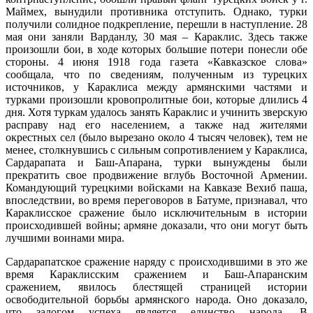
Маймех, вынудили противника отступить. Однако, турки
получили солидное подкрепление, перешли в наступление. 28
мая они заняли Варданлу, 30 мая – Караклис. Здесь также
произошли бои, в ходе которых большие потери понесли обе
стороны. 4 июня 1918 года газета «Кавказское слова»
сообщала, что по сведениям, полученным из турецких
источников, у Караклиса между армянскими частями и
турками произошли кровопролитные бои, которые длились 4
дня. Хотя туркам удалось занять Караклис и учинить зверскую
расправу над его населением, а также над жителями
окрестных сел (было вырезано около 4 тысяч человек), тем не
менее, столкнувшись с сильным сопротивлением у Караклиса,
Сардарапата и Баш-Апарана, турки вынуждены были
прекратить свое продвижение вглубь Восточной Армении.
Командующий турецкими войсками на Кавказе Вехиб паша,
впоследствии, во время переговоров в Батуме, признавал, что
Караклисское сражение было исключительным в истории
происходившей войны; армяне доказали, что они могут быть
лучшими воинами мира.
Сардарапатское сражение наряду с происходившими в это же
время Караклисским сражением и Баш-Апаранским
сражением, явилось блестящей страницей истории
освободительной борьбы армянского народа. Оно доказало,
что залогом успеха является единство народа. В