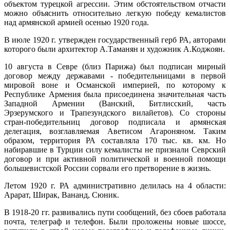
объектом турецкой агрессии. Этим обстоятельством отчасти
можно объяснить относительно легкую победу кемалистов
над армянской армией осенью 1920 года.
В июле 1920 г. утвержден государственный герб РА, авторами
которого были архитектор А.Таманян и художник А.Коджоян.
10 августа в Севре (близ Парижа) был подписан мирный
договор между державами - победительницами в первой
мировой воне и Османской империей, по которому к
Республике Армения была присоединена значительная часть
Западной Армении (Ванский, Битлисский, часть
Эрзерумского и Трапезундского вилайетов). Со стороны
стран-победительниц договор подписала и армянская
делегация, возглавляемая Аветисом Агароняном. Таким
образом, территория РА составляла 170 тыс. кв. км. Но
набиравшие в Турции силу кемалисты не признали Севрский
договор и при активной политической и военной помощи
большевистской России сорвали его претворение в жизнь.
Летом 1920 г. РА административно делилась на 4 области:
Арарат, Ширак, Вананд, Сюник.
В 1918-20 гг. развивались пути сообщений, без сбоев работала
почта, телеграф и телефон. Были проложены новые шоссе,