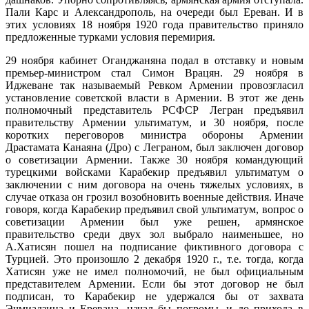
Пали Карс и Александрополь, на очереди был Ереван. И в
этих условиях 18 ноября 1920 года правительство приняло
предложенные турками условия перемирия.
29 ноября кабинет Оганджаняна подал в отставку и новым
премьер-министром стал Симон Врацян. 29 ноября в
Иджеване так называемый Ревком Армении провозгласил
установление советской власти в Армении. В этот же день
полномочный представитель РСФСР Легран предъявил
правительству Армении ультиматум, и 30 ноября, после
коротких переговоров министра обороны Армении
Драстамата Канаяна (Дро) с Леграном, был заключен договор
о советизации Армении. Также 30 ноября командующий
турецкими войсками Карабекир предъявил ультиматум о
заключении с ним договора на очень тяжелых условиях, в
случае отказа он грозил возобновить военные действия. Иначе
говоря, когда Карабекир предъявил свой ультиматум, вопрос о
советизации Армении был уже решен, армянское
правительство среди двух зол выбрало наименьшее, но
А.Хатисян пошел на подписание фиктивного договора с
Турцией. Это произошло 2 декабря 1920 г., т.е. тогда, когда
Хатисян уже не имел полномочий, не был официальным
представителем Армении. Если бы этот договор не был
подписан, то Карабекир не удержался бы от захвата
Эчмиадзина и Еревана, начал бы погромы, и до прихода в