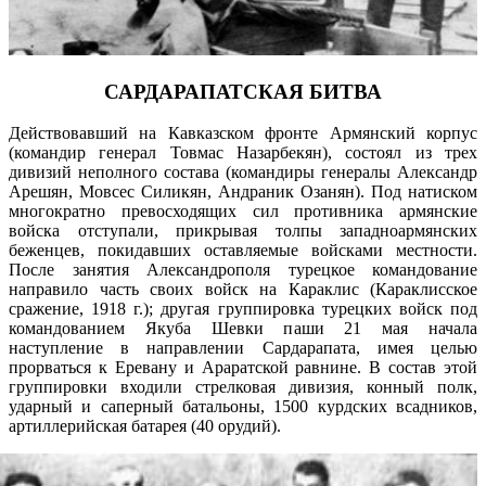
САРДАРАПАТСКАЯ БИТВА
Действовавший на Кавказском фронте Армянский корпус
(командир генерал Товмас Назарбекян), состоял из трех
дивизий неполного состава (командиры генералы Александр
Арешян, Мовсес Силикян, Андраник Озанян). Под натиском
многократно превосходящих сил противника армянские
войска отступали, прикрывая толпы западноармянских
беженцев, покидавших оставляемые войсками местности.
После занятия Александрополя турецкое командование
направило часть своих войск на Караклис (Караклисское
сражение, 1918 г.); другая группировка турецких войск под
командованием Якуба Шевки паши 21 мая начала
наступление в направлении Сардарапата, имея целью
прорваться к Еревану и Араратской равнине. В состав этой
группировки входили стрелковая дивизия, конный полк,
ударный и саперный батальоны, 1500 курдских всадников,
артиллерийская батарея (40 орудий).