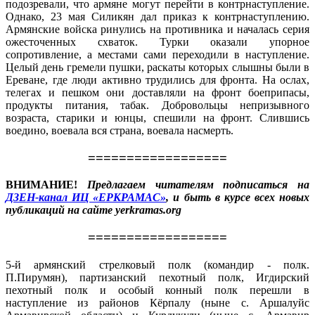
подозревали, что армяне могут перейти в контрнаступление.
Однако, 23 мая Силикян дал приказ к контрнаступлению.
Армянские войска ринулись на противника и началась серия
ожесточенных схваток. Турки оказали упорное
сопротивление, а местами сами переходили в наступление.
Целый день гремели пушки, раскаты которых слышны были в
Ереване, где люди активно трудились для фронта. На ослах,
телегах и пешком они доставляли на фронт боеприпасы,
продукты питания, табак. Добровольцы непризывного
возраста, старики и юнцы, спешили на фронт. Слившись
воедино, воевала вся страна, воевала насмерть.
==================
ВНИМАНИЕ!
Предлагаем читателям подписаться на
ДЗЕН-канал ИЦ «ЕРКРАМАС»
, и быть в курсе всех новых
публикаций на сайте yerkramas.org
==================
5-й армянский стрелковый полк (командир - полк.
П.Пирумян), партизанский пехотный полк, Игдирский
пехотный полк и особый конный полк перешли в
наступление из районов Кёрпалу (ныне с. Аршалуйс