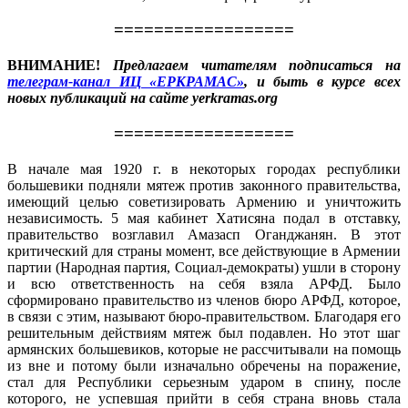
==================
ВНИМАНИЕ!
Предлагаем читателям подписаться на
телеграм-канал ИЦ «ЕРКРАМАС»
, и быть в курсе всех
новых публикаций на сайте yerkramas.org
==================
В начале мая 1920 г. в некоторых городах республики
большевики подняли мятеж против законного правительства,
имеющий целью советизировать Армению и уничтожить
независимость. 5 мая кабинет Хатисяна подал в отставку,
правительство возглавил Амазасп Оганджанян. В этот
критический для страны момент, все действующие в Армении
партии (Народная партия, Социал-демократы) ушли в сторону
и всю ответственность на себя взяла АРФД. Было
сформировано правительство из членов бюро АРФД, которое,
в связи с этим, называют бюро-правительством. Благодаря его
решительным действиям мятеж был подавлен. Но этот шаг
армянских большевиков, которые не рассчитывали на помощь
из вне и потому были изначально обречены на поражение,
стал для Республики серьезным ударом в спину, после
которого, не успевшая прийти в себя страна вновь стала