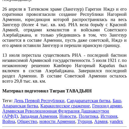
26 апреля в Татевском храме (Зангезур) Гарегин Нждэ и его
соратники провозгласили создание Республики Нагорной
Армении, юрисдикция которой распространялась на весь
Зангезур (более 4 тыс. кв. км). РНА вела борьбу с Красной
Армией, отрядами кемалистов и войсками Советского
Азербайджана, и только убедившись в том, что Зангезур
останется в составе Армении, пусть даже советской, Нждэ и
его армия оставили Зангезур и перешли иранскую границу.
13 июля перестала существовать РНА - последний бастион
независимой Армянской государственности. 5 июля 1921 г. по
незаконному решению Кавбюро Нагорный Карабах был
включен в состав Азербайджана. Завершился последний
раздел Армении. В составе Советской Армении осталось
всего 29,8 тыс. кв. км.
Материал подготовил Тигран ТАВАДЬЯН
Теги:
День Первой Республики
,
Сардарапатская битва
,
Баш-
Апаранская битва
,
Каракилисское сражение
,
Геноцид армян
,
Армянская Революционная Федерация Дашнакцутюн
(АРФД)
,
Западная Армения
,
Новости
,
Политика
,
История
,
Война
,
Общество
,
новости Армении
,
Турция
,
Армия
,
yandex