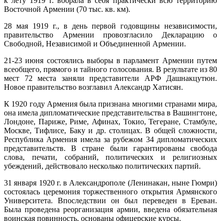
к лету 1919 г. вобрала в себя практически всю территорию
Восточной Армении (70 тыс. кв. км).
28 мая 1919 г., в день первой годовщины независимости,
правительство Армении провозгласило Декларацию о
Свободной, Независимой и Объединенной Армении.
21-23 июня состоялись выборы в парламент Армении путем
всеобщего, прямого и тайного голосования. В результате из 80
мест 72 места заняли представители АРФ Дашнакцутюн.
Новое правительство возглавил Александр Хатисян.
К 1920 году Армения была признана многими странами мира,
она имела дипломатические представительства в Вашингтоне,
Лондоне, Париже, Риме, Афинах, Токио, Тегеране, Стамбуле,
Москве, Тифлисе, Баку и др. столицах. В общей сложности,
Республика Армения имела за рубежом 34 дипломатических
представительств. В стране были гарантированы свобода
слова, печати, собраний, политических и религиозных
убеждений, действовало несколько политических партий.
31 января 1920 г. в Александрополе (Ленинакан, ныне Гюмри)
состоялась церемония торжественного открытия Армянского
Университета. Впоследствии он был переведен в Ереван.
Была проведена реорганизация армии, введена обязательная
воинская повинность, основаны офицерские курсы.