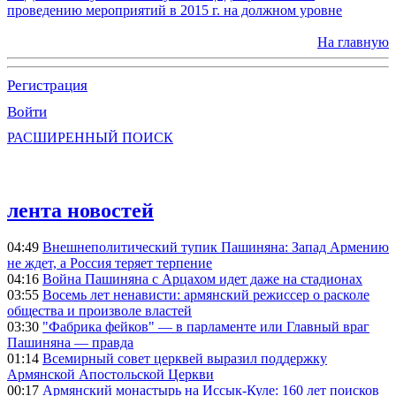
проведению мероприятий в 2015 г. на должном уровне
На главную
Регистрация
Войти
РАСШИРЕННЫЙ ПОИСК
лента новостей
04:49
Внешнеполитический тупик Пашиняна: Запад Армению
не ждет, а Россия теряет терпение
04:16
Война Пашиняна с Арцахом идет даже на стадионах
03:55
Восемь лет ненависти: армянский режиссер о расколе
общества и произволе властей
03:30
"Фабрика фейков" — в парламенте или Главный враг
Пашиняна — правда
01:14
Всемирный совет церквей выразил поддержку
Армянской Апостольской Церкви
00:17
Армянский монастырь на Иссык-Куле: 160 лет поисков