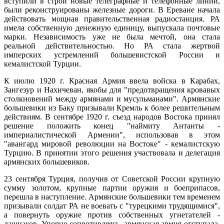
вступили в строй новые телеграфные и телефонные линии,
были реконструированы железные дороги. В Ереване начала
действовать мощная правительственная радиостанция. РА
имела собственную денежную единицу, выпускала почтовые
марки. Независимость уже не была мечтой, она стала
реальной действительностью. Но РА стала жертвой
имперских устремлений большевистской России и
кемалистской Турции.
К июлю 1920 г. Красная Армия ввела войска в Карабах,
Зангезур и Нахичеван, якобы для "предотвращения кровавых
столкновений между армянами и мусульманами". Армянские
большевики из Баку призывали Кремль к более решительным
действиям. В сентябре 1920 г. съезд народов Востока принял
решение положить конец "наймиту Антанты -
империалистической Армении", использовав в этом
"авангард мировой революции на Востоке" - кемалистскую
Турцию. В принятии этого решения участвовала и делегация
армянских большевиков.
23 сентября Турция, получив от Советской России крупную
сумму золотом, крупные партии оружия и боеприпасов,
перешла в наступление. Армянские большевики тем временем
призывали солдат РА не воевать с "турецкими трудящимися",
а повернуть оружие против собственных угнетателей -
дашнаков. Упорно сопротивляясь, армянская армия отступала.