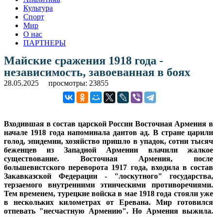
Культура
Спорт
Мир
О нас
ПАРТНЕРЫ
Майские сражения 1918 года -
независимость, завоеванная в боях
28.05.2025
просмотры: 23855
Входившая в состав царской России Восточная Армения в
начале 1918 года напоминала дантов ад. В стране царили
голод, эпидемии, хозяйство пришло в упадок, сотни тысяч
беженцев из Западной Армении влачили жалкое
существование. Восточная Армения, после
большевистского переворота 1917 года, входила в состав
Закавказской Федерации - "лоскутного" государства,
терзаемого внутренними этническими противоречиями.
Тем временем, турецкие войска в мае 1918 года стояли уже
в нескольких километрах от Еревана. Мир готовился
отпевать "несчастную Армению". Но Армения выжила.