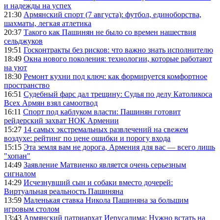
и надежды на успех
21:30
Армянский спорт (7 августа): футбол, единоборства,
шахматы, легкая атлетика
20:37
Такого как Пашинян не было со времен нашествия
сельджуков
19:51
Госконтракты без рисков: что важно знать исполнителю
18:49
Окна нового поколения: технологии, которые работают
на уют
18:30
Ремонт кухни под ключ: как формируется комфортное
пространство
16:51
Судебный фарс дал трещину: Судья по делу Католикоса
Всех Армян взял самоотвод
16:11
Спорт под каблуком власти: Пашинян готовит
рейдерский захват НОК Армении
15:27
14 самых экстремальных развлечений на свежем
воздухе: рейтинг по цене ошибки и порогу входа
15:15
Эта земля вам не дорога, Армения для вас — всего лишь
"хопан"
14:49
Заявление Матвиенко является очень серьезным
сигналом
14:29
Исчезнувший сын и собаки вместо дочерей:
Виртуальная реальность Пашиняна
13:59
Маленькая ставка Никола Пашиняна за большим
игровым столом
13:43
Армянский патриархат Иерусалима: Нужно встать на