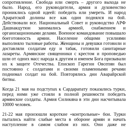
сопротивление. Свобода или смерть – другого выхода не
было. Народ, его руководители, армия и духовенство
прониклись одной идеей: победить или умереть. И народ
Араратской долины все как один поднялся на бой.
Действовали все. Национальный Совет и руководство АРФ
Дашнакцутюн занимались армией, снабжением и
организационными делами. Военное командование повышало
боеготовность армии. Население общими усилиями
выполняло тыловые работы. Женщины и девушки готовили и
доставляли солдатам еду и табак, готовили санитарные
лазареты. Армянские священники с крестом и проповедью
шли от одних масс народа к другим и именем Бога призывали
их к защите Отечества. Епископ Гарегин Овсепян был
постоянно с солдатами и своими пламенными речами
поднимал солдат на бой. Повторялись дни Аварайрской
битвы.
Когда 21 мая на подступах к Сардарапату показались турки,
перед ними уже стояли в полной решимости победить
армянские солдаты. Армия Силикяна в эти дни насчитывала
10000 человек.
21-22 мая произошли короткие «контрольные» бои. Турки
пытались найти слабые места в обороне армян и начать
наступление в самом слабом из них. Они даже не