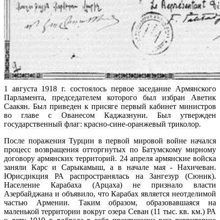
1 августа 1918 г. состоялось первое заседание Армянского
Парламента, председателем которого был избран Аветик
Саакян. Был приведен к присяге первый кабинет министров
во главе с Ованесом Каджазнуни. Был утвержден
государственный флаг: красно-сине-оранжевый триколор.
После поражения Турции в первой мировой войне начался
процесс возвращения отторгнутых по Батумскому мирному
договору армянских территорий. 24 апреля армянские войска
заняли Карс и Сарыкамыш, а в начале мая - Нахичеван.
Юрисдикция РА распространялась на Зангезур (Сюник).
Население Карабаха (Арцаха) не признало власти
Азербайджана и объявило, что Карабах является неотделимой
частью Армении. Таким образом, образовавшаяся на
маленькой территории вокруг озера Севан (11 тыс. кв. км.) РА