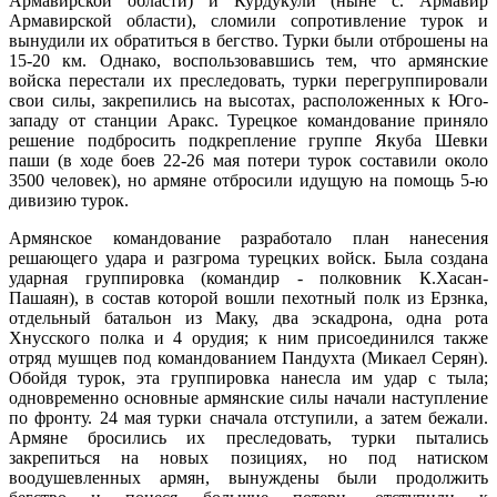
Армавирской области) и Курдукули (ныне с. Армавир
Армавирской области), сломили сопротивление турок и
вынудили их обратиться в бегство. Турки были отброшены на
15-20 км. Однако, воспользовавшись тем, что армянские
войска перестали их преследовать, турки перегруппировали
свои силы, закрепились на высотах, расположенных к Юго-
западу от станции Аракс. Турецкое командование приняло
решение подбросить подкрепление группе Якуба Шевки
паши (в ходе боев 22-26 мая потери турок составили около
3500 человек), но армяне отбросили идущую на помощь 5-ю
дивизию турок.
Армянское командование разработало план нанесения
решающего удара и разгрома турецких войск. Была создана
ударная группировка (командир - полковник К.Хасан-
Пашаян), в состав которой вошли пехотный полк из Ерзнка,
отдельный батальон из Маку, два эскадрона, одна рота
Хнусского полка и 4 орудия; к ним присоединился также
отряд мушцев под командованием Пандухта (Микаел Серян).
Обойдя турок, эта группировка нанесла им удар с тыла;
одновременно основные армянские силы начали наступление
по фронту. 24 мая турки сначала отступили, а затем бежали.
Армяне бросились их преследовать, турки пытались
закрепиться на новых позициях, но под натиском
воодушевленных армян, вынуждены были продолжить