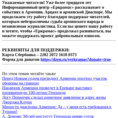
Уважаемые читатели! Уже более тридцати лет
Информационный центр «Еркрамас» рассказывает о
событиях в Армении, Арцахе и армянской Диаспоре. Мы
продолжаем эту работу благодаря поддержке читателей,
которым небезразличны судьба армянского народа и
независимая журналистика. Если вы цените нашу работу
и хотите, чтобы «Еркрамас» продолжал развиваться, вы
можете поддержать проект добровольным взносом.
РЕКВИЗИТЫ ДЛЯ ПОДДЕРЖКИ:
Карта Сбербанка – 2202 2072 1610 0373
Форма для донатов
https://dzen.ru/yerkramas?donate=true
По этим темам читайте также
Перед Новым годом президент Армении посетил участок
обороны на границе
Нацархив Армении проведет в Ереване выставку,
посвященную 100-летию Геноцида
Догу Перинчек сделал циничное заявление в адрес жены
Джорджа Клуни
Министр диаспоры Армении: Да – у меня есть требования к
Турции!
А. Демоян: Музей-институт Геноцида армян готов