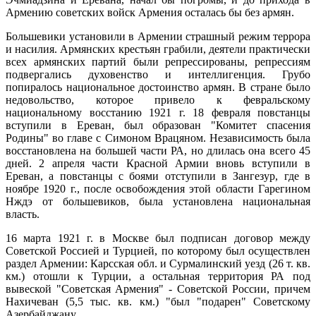
Армению советских войск Армения осталась бы без армян.
Большевики установили в Армении страшный режим террора
и насилия. Армянских крестьян грабили, деятели практически
всех армянских партий были репрессированы, репрессиям
подвергались духовенство и интеллигенция. Грубо
попиралось национальное достоинство армян. В стране было
недовольство, которое привело к февральскому
национальному восстанию 1921 г. 18 февраля повстанцы
вступили в Ереван, был образован "Комитет спасения
Родины" во главе с Симоном Врацяном. Независимость была
восстановлена на большей части РА, но длилась она всего 45
дней. 2 апреля части Красной Армии вновь вступили в
Ереван, а повстанцы с боями отступили в Зангезур, где в
ноябре 1920 г., после освобождения этой области Гарегином
Нждэ от большевиков, была установлена национальная
власть.
16 марта 1921 г. в Москве был подписан договор между
Советской Россией и Турцией, по которому был осуществлен
раздел Армении: Карсская обл. и Сурмалинский уезд (26 т. кв.
км.) отошли к Турции, а остальная территория РА под
вывеской "Советская Армения" - Советской России, причем
Нахичеван (5,5 тыс. кв. км.) "был "подарен" Советскому
Азербайджану.