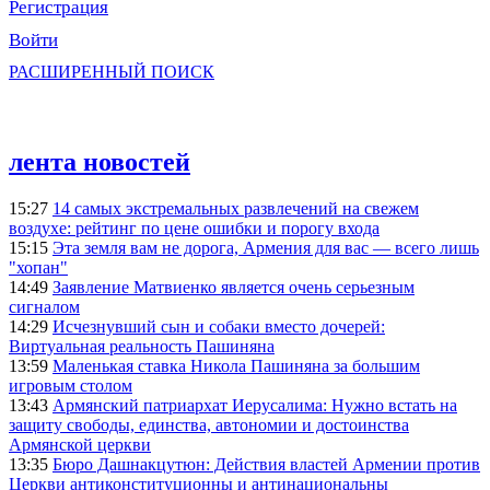
Регистрация
Войти
РАСШИРЕННЫЙ ПОИСК
лента новостей
15:27
14 самых экстремальных развлечений на свежем
воздухе: рейтинг по цене ошибки и порогу входа
15:15
Эта земля вам не дорога, Армения для вас — всего лишь
"хопан"
14:49
Заявление Матвиенко является очень серьезным
сигналом
14:29
Исчезнувший сын и собаки вместо дочерей:
Виртуальная реальность Пашиняна
13:59
Маленькая ставка Никола Пашиняна за большим
игровым столом
13:43
Армянский патриархат Иерусалима: Нужно встать на
защиту свободы, единства, автономии и достоинства
Армянской церкви
13:35
Бюро Дашнакцутюн: Действия властей Армении против
Церкви антиконституционны и антинациональны