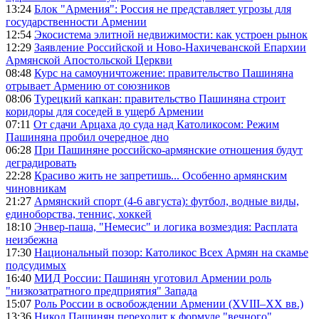
13:24
Блок "Армения": Россия не представляет угрозы для
государственности Армении
12:54
Экосистема элитной недвижимости: как устроен рынок
12:29
Заявление Российской и Ново-Нахичеванской Епархии
Армянской Апостольской Церкви
08:48
Курс на самоуничтожение: правительство Пашиняна
отрывает Армению от союзников
08:06
Турецкий капкан: правительство Пашиняна строит
коридоры для соседей в ущерб Армении
07:11
От сдачи Арцаха до суда над Католикосом: Режим
Пашиняна пробил очередное дно
06:28
При Пашиняне российско-армянские отношения будут
деградировать
22:28
Красиво жить не запретишь... Особенно армянским
чиновникам
21:27
Армянский спорт (4-6 августа): футбол, водные виды,
единоборства, теннис, хоккей
18:10
Энвер-паша, "Немесис" и логика возмездия: Расплата
неизбежна
17:30
Национальный позор: Католикос Всех Армян на скамье
подсудимых
16:40
МИД России: Пашинян уготовил Армении роль
"низкозатратного предприятия" Запада
15:07
Роль России в освобождении Армении (XVIII–XX вв.)
13:36
Никол Пашинян переходит к формуле "вечного"