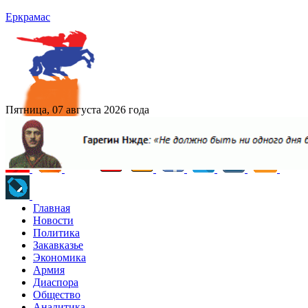
Еркрамас
Пятница, 07 августа 2026 года
Главная
Новости
Политика
Закавказье
Экономика
Армия
Диаспора
Общество
Аналитика