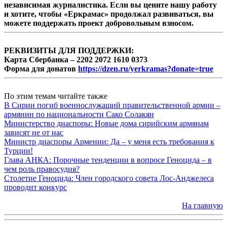
независимая журналистика. Если вы цените нашу работу
и хотите, чтобы «Еркрамас» продолжал развиваться, вы
можете поддержать проект добровольным взносом.
РЕКВИЗИТЫ ДЛЯ ПОДДЕРЖКИ:
Карта Сбербанка – 2202 2072 1610 0373
Форма для донатов
https://dzen.ru/yerkramas?donate=true
По этим темам читайте также
В Сирии погиб военнослужащий правительственной армии –
армянин по национальности Сако Солакян
Министерство диаспоры: Новые дома сирийским армянам
зависят не от нас
Министр диаспоры Армении: Да – у меня есть требования к
Турции!
Глава АНКА: Порочные тенденции в вопросе Геноцида – в
чем роль правосудия?
Столетие Геноцида: Член городского совета Лос-Анджелеса
проводит конкурс
На главную