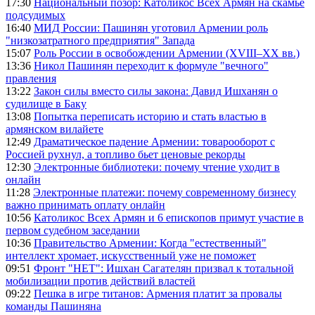
17:30
Национальный позор: Католикос Всех Армян на скамье
подсудимых
16:40
МИД России: Пашинян уготовил Армении роль
"низкозатратного предприятия" Запада
15:07
Роль России в освобождении Армении (XVIII–XX вв.)
13:36
Никол Пашинян переходит к формуле "вечного"
правления
13:22
Закон силы вместо силы закона: Давид Ишханян о
судилище в Баку
13:08
Попытка переписать историю и стать властью в
армянском вилайете
12:49
Драматическое падение Армении: товарооборот с
Россией рухнул, а топливо бьет ценовые рекорды
12:30
Электронные библиотеки: почему чтение уходит в
онлайн
11:28
Электронные платежи: почему современному бизнесу
важно принимать оплату онлайн
10:56
Католикос Всех Армян и 6 епископов примут участие в
первом судебном заседании
10:36
Правительство Армении: Когда "естественный"
интеллект хромает, искусственный уже не поможет
09:51
Фронт "НЕТ": Ишхан Сагателян призвал к тотальной
мобилизации против действий властей
09:22
Пешка в игре титанов: Армения платит за провалы
команды Пашиняна