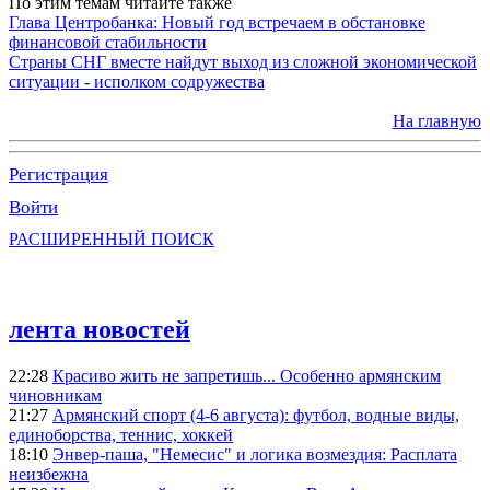
По этим темам читайте также
Глава Центробанка: Новый год встречаем в обстановке
финансовой стабильности
Страны СНГ вместе найдут выход из сложной экономической
ситуации - исполком содружества
На главную
Регистрация
Войти
РАСШИРЕННЫЙ ПОИСК
лента новостей
22:28
Красиво жить не запретишь... Особенно армянским
чиновникам
21:27
Армянский спорт (4-6 августа): футбол, водные виды,
единоборства, теннис, хоккей
18:10
Энвер-паша, "Немесис" и логика возмездия: Расплата
неизбежна