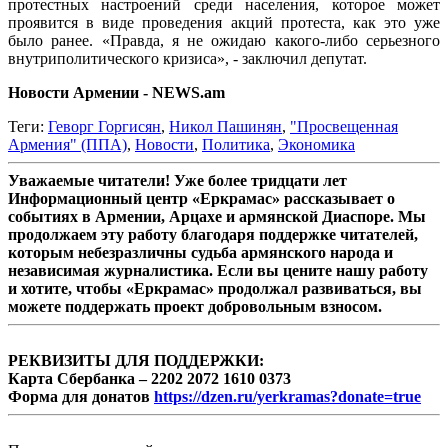
протестных настроений среди населения, которое может
проявится в виде проведения акций протеста, как это уже
было ранее. «Правда, я не ожидаю какого-либо серьезного
внутриполитического кризиса», - заключил депутат.
Новости Армении - NEWS.am
Теги:
Геворг Горгисян
,
Никол Пашинян
,
"Просвещенная
Армения" (ППА)
,
Новости
,
Политика
,
Экономика
Уважаемые читатели! Уже более тридцати лет
Информационный центр «Еркрамас» рассказывает о
событиях в Армении, Арцахе и армянской Диаспоре. Мы
продолжаем эту работу благодаря поддержке читателей,
которым небезразличны судьба армянского народа и
независимая журналистика. Если вы цените нашу работу
и хотите, чтобы «Еркрамас» продолжал развиваться, вы
можете поддержать проект добровольным взносом.
РЕКВИЗИТЫ ДЛЯ ПОДДЕРЖКИ:
Карта Сбербанка – 2202 2072 1610 0373
Форма для донатов
https://dzen.ru/yerkramas?donate=true