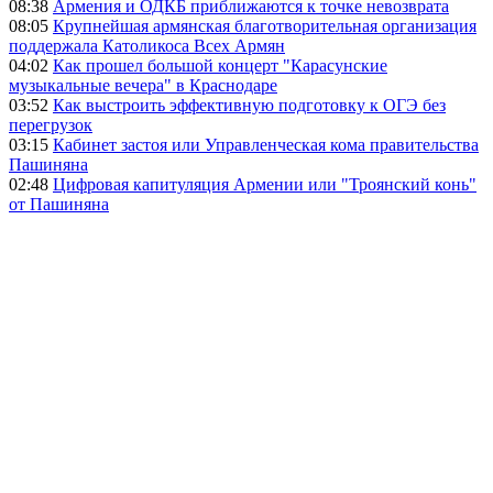
08:38
Армения и ОДКБ приближаются к точке невозврата
08:05
Крупнейшая армянская благотворительная организация
поддержала Католикоса Всех Армян
04:02
Как прошел большой концерт "Карасунские
музыкальные вечера" в Краснодаре
03:52
Как выстроить эффективную подготовку к ОГЭ без
перегрузок
03:15
Кабинет застоя или Управленческая кома правительства
Пашиняна
02:48
Цифровая капитуляция Армении или "Троянский конь"
от Пашиняна