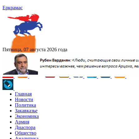
Еркрамас
Пятница, 07 августа 2026 года
Главная
Новости
Политика
Закавказье
Экономика
Армия
Диаспора
Общество
Аналитика