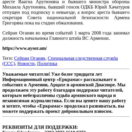
аресте Ваагна Арутюняна и бывшего министра обороны
Михаила Арутюняна, бывший генсек ОДКБ Юрий Хачатуров
отпущен под подписку о невыезде, а вопрос ареста бывшего
секретаря Совета национальной безопасности Армена
Григоряна пока на стадии обжалования.
Сейран Оганян во время событий 1 марта 2008 года занимал
должность начальника Главного штаба ВС Армении.
https://www.aysor.am/
Теги:
Сейран Оганян
,
Специальная следственная служба
(ССС)
,
Новости
,
Политика
Уважаемые читатели! Уже более тридцати лет
Информационный центр «Еркрамас» рассказывает о
событиях в Армении, Арцахе и армянской Диаспоре. Мы
продолжаем эту работу благодаря поддержке читателей,
которым небезразличны судьба армянского народа и
независимая журналистика. Если вы цените нашу работу
и хотите, чтобы «Еркрамас» продолжал развиваться, вы
можете поддержать проект добровольным взносом.
РЕКВИЗИТЫ ДЛЯ ПОДДЕРЖКИ: