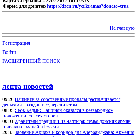
Карта Сбербанка – 2202 2072 1610 0373
Форма для донатов
https://dzen.ru/yerkramas?donate=true
На главную
Регистрация
Войти
РАСШИРЕННЫЙ ПОИСК
лента новостей
09:20
Пашинян за собственные провалы расплачивается
деньгами граждан и суверенитетом
08:05
Яков Кедми: Пашинян оказался в безвыходном
положении со всех сторон
00:01
Хранители традиций из Чалтыря: семья донских армян
признана лучшей в России
20:33
Забвение Арцаха и коридор для Азербайджана: Армения