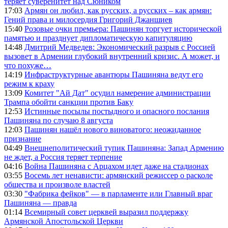
теряет суверенитет над Сюником
17:03
Армян он любил, как русских, а русских – как армян:
Гений права и милосердия Григорий Джаншиев
15:40
Розовые очки премьера: Пашинян торгует исторической
памятью и празднует дипломатическую капитуляцию
14:48
Дмитрий Медведев: Экономический разрыв с Россией
вызовет в Армении глубокий внутренний кризис. А может, и
что похуже…
14:19
Инфраструктурные авантюры Пашиняна ведут его
режим к краху
13:09
Комитет "Ай Дат" осудил намерение администрации
Трампа обойти санкции против Баку
12:53
Истинные посылы постыдного и опасного послания
Пашиняна по случаю 8 августа
12:03
Пашинян нашёл нового виноватого: неожиданное
признание
04:49
Внешнеполитический тупик Пашиняна: Запад Армению
не ждет, а Россия теряет терпение
04:16
Война Пашиняна с Арцахом идет даже на стадионах
03:55
Восемь лет ненависти: армянский режиссер о расколе
общества и произволе властей
03:30
"Фабрика фейков" — в парламенте или Главный враг
Пашиняна — правда
01:14
Всемирный совет церквей выразил поддержку
Армянской Апостольской Церкви