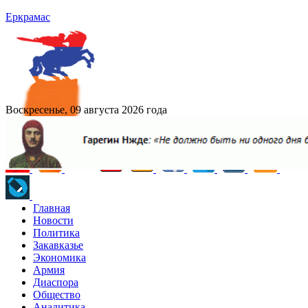
Еркрамас
Воскресенье, 09 августа 2026 года
Главная
Новости
Политика
Закавказье
Экономика
Армия
Диаспора
Общество
Аналитика