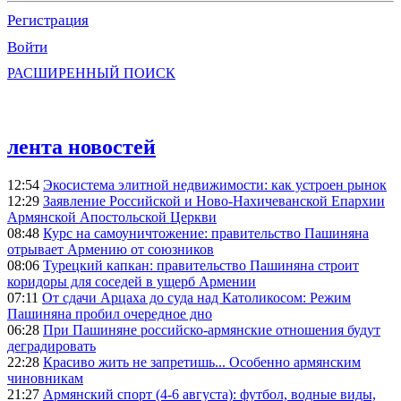
Регистрация
Войти
РАСШИРЕННЫЙ ПОИСК
лента новостей
12:54
Экосистема элитной недвижимости: как устроен рынок
12:29
Заявление Российской и Ново-Нахичеванской Епархии
Армянской Апостольской Церкви
08:48
Курс на самоуничтожение: правительство Пашиняна
отрывает Армению от союзников
08:06
Турецкий капкан: правительство Пашиняна строит
коридоры для соседей в ущерб Армении
07:11
От сдачи Арцаха до суда над Католикосом: Режим
Пашиняна пробил очередное дно
06:28
При Пашиняне российско-армянские отношения будут
деградировать
22:28
Красиво жить не запретишь... Особенно армянским
чиновникам
21:27
Армянский спорт (4-6 августа): футбол, водные виды,