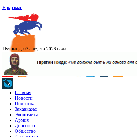
Еркрамас
Пятница, 07 августа 2026 года
Главная
Новости
Политика
Закавказье
Экономика
Армия
Диаспора
Общество
Аналитика