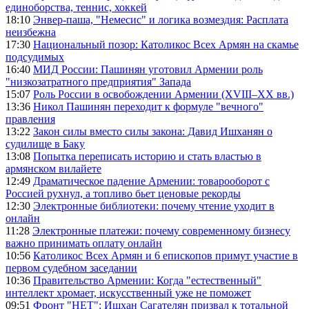
единоборства, теннис, хоккей
18:10
Энвер-паша, "Немесис" и логика возмездия: Расплата
неизбежна
17:30
Национальный позор: Католикос Всех Армян на скамье
подсудимых
16:40
МИД России: Пашинян уготовил Армении роль
"низкозатратного предприятия" Запада
15:07
Роль России в освобождении Армении (XVIII–XX вв.)
13:36
Никол Пашинян переходит к формуле "вечного"
правления
13:22
Закон силы вместо силы закона: Давид Ишханян о
судилище в Баку
13:08
Попытка переписать историю и стать властью в
армянском вилайете
12:49
Драматическое падение Армении: товарооборот с
Россией рухнул, а топливо бьет ценовые рекорды
12:30
Электронные библиотеки: почему чтение уходит в
онлайн
11:28
Электронные платежи: почему современному бизнесу
важно принимать оплату онлайн
10:56
Католикос Всех Армян и 6 епископов примут участие в
первом судебном заседании
10:36
Правительство Армении: Когда "естественный"
интеллект хромает, искусственный уже не поможет
09:51
Фронт "НЕТ": Ишхан Сагателян призвал к тотальной