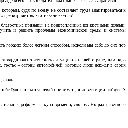
ежде всего в законодательном плане", - сказал Айрапетян.
которым, судя по всему, не составляет труда адаптироваться к
от репатриантов, кто-то занимается?
в благостные призывы, не подкрепленные конкретными делами.
изучить и решить проблемы экономической среды и системы
ть гораздо более легким способом, нежели мы себе до сих пор
ем кардинально изменить ситуацию в нашей стране, нам надо
де, третье – остовы автомобилей, которые люди держат в своих
узнали...
тебе будет, только успевай принимать, и инвестиции пойдут. А
дательные реформы – куча времени, словом. Но ради светлого