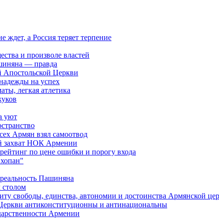
ждет, а Россия теряет терпение
ества и произволе властей
шиняна — правда
й Апостольской Церкви
 надежды на успех
аты, легкая атлетика
жуков
а уют
остранство
сех Армян взял самоотвод
ий захват НОК Армении
 рейтинг по цене ошибки и порогу входа
"хопан"
 реальность Пашиняна
 столом
иту свободы, единства, автономии и достоинства Армянской це
Церкви антиконституционны и антинациональны
ударственности Армении