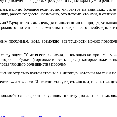
му привлечения кадровых ресурсов из Диаспоры нужно решать пр
ам, налицо большое количество мигрантов из азиатских стран, 
т, работают где-то. Возможно, это потому, что ими, в отличие 
ми? Вряд ли это самоцель, да и инвестиции не придут, услыша
огромного потенциала армянства прежде всего необходимо 
ным проблемам. Хотя, возможно, все трудности можно преодоле
л следующее: "У меня есть формула, с помощью которой мы мож
второе – "будки" (торговые киоски. – ред.), которые тоже вез
о подавляющего большинства проблем.
щения отдельно взятой страны в Сингапур, который вы так и не 
елеты – и заживем. И пенсии станут достойными, и репатриация 
понадобятся невероятные усилия, институциональные и законо