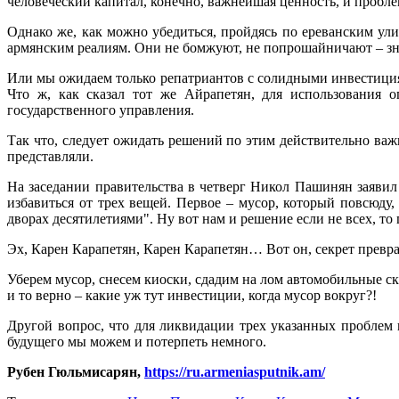
человеческий капитал, конечно, важнейшая ценность, и пробле
Однако же, как можно убедиться, пройдясь по ереванским улиц
армянским реалиям. Они не бомжуют, не попрошайничают – значи
Или мы ожидаем только репатриантов с солидными инвестиция
Что ж, как сказал тот же Айрапетян, для использования 
государственного управления.
Так что, следует ожидать решений по этим действительно важ
представляли.
На заседании правительства в четверг Никол Пашинян заяви
избавиться от трех вещей. Первое – мусор, который повсюду, 
дворах десятилетиями". Ну вот нам и решение если не всех, т
Эх, Карен Карапетян, Карен Карапетян… Вот он, секрет превра
Уберем мусор, снесем киоски, сдадим на лом автомобильные ск
и то верно – какие уж тут инвестиции, когда мусор вокруг?!
Другой вопрос, что для ликвидации трех указанных проблем 
будущего мы можем и потерпеть немного.
Рубен Гюльмисарян,
https://ru.armeniasputnik.am/