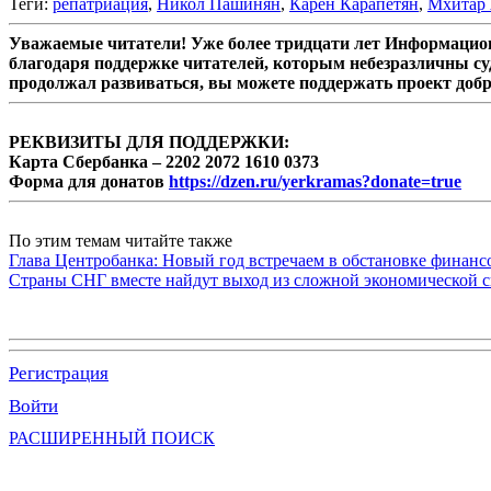
Теги:
репатриация
,
Никол Пашинян
,
Карен Карапетян
,
Мхитар 
Уважаемые читатели! Уже более тридцати лет Информацион
благодаря поддержке читателей, которым небезразличны су
продолжал развиваться, вы можете поддержать проект доб
РЕКВИЗИТЫ ДЛЯ ПОДДЕРЖКИ:
Карта Сбербанка – 2202 2072 1610 0373
Форма для донатов
https://dzen.ru/yerkramas?donate=true
По этим темам читайте также
Глава Центробанка: Новый год встречаем в обстановке финанс
Страны СНГ вместе найдут выход из сложной экономической с
Регистрация
Войти
РАСШИРЕННЫЙ ПОИСК