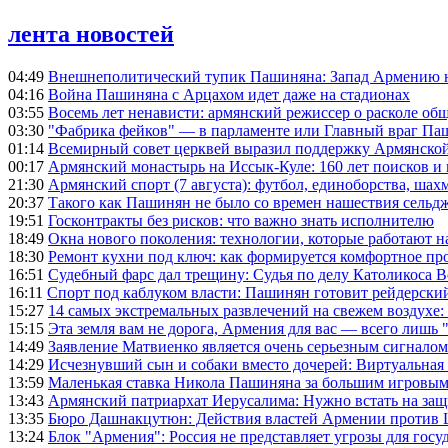
лента новостей
04:49
Внешнеполитический тупик Пашиняна: Запад Армению не 
04:16
Война Пашиняна с Арцахом идет даже на стадионах
03:55
Восемь лет ненависти: армянский режиссер о расколе общ
03:30
"Фабрика фейков" — в парламенте или Главный враг Па
01:14
Всемирный совет церквей выразил поддержку Армянско
00:17
Армянский монастырь на Иссык-Куле: 160 лет поисков и
21:30
Армянский спорт (7 августа): футбол, единоборства, шахм
20:37
Такого как Пашинян не было со времен нашествия сельд
19:51
Госконтракты без рисков: что важно знать исполнителю
18:49
Окна нового поколения: технологии, которые работают н
18:30
Ремонт кухни под ключ: как формируется комфортное пр
16:51
Судебный фарс дал трещину: Судья по делу Католикоса В
16:11
Спорт под каблуком власти: Пашинян готовит рейдерск
15:27
14 самых экстремальных развлечений на свежем воздухе:
15:15
Эта земля вам не дорога, Армения для вас — всего лишь 
14:49
Заявление Матвиенко является очень серьезным сигналом
14:29
Исчезнувший сын и собаки вместо дочерей: Виртуальная
13:59
Маленькая ставка Никола Пашиняна за большим игровым
13:43
Армянский патриархат Иерусалима: Нужно встать на защ
13:35
Бюро Дашнакцутюн: Действия властей Армении против 
13:24
Блок "Армения": Россия не представляет угрозы для гос