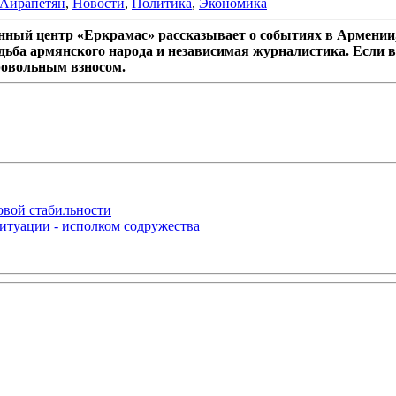
Айрапетян
,
Новости
,
Политика
,
Экономика
ный центр «Еркрамас» рассказывает о событиях в Армении,
дьба армянского народа и независимая журналистика. Если в
ровольным взносом.
овой стабильности
итуации - исполком содружества