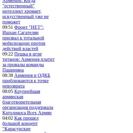
Армении: Когда
"естественный"
интеллект хромает,
искусственный уже не
поможет
09:51
Фронт "НЕТ":
Ишхан Сагателян
призвал к тотальной
мобилизации против
действий властей
09:22
Пешка в игре
титанов: Армения платит
за провалы команды
Пашиняна
08:38
Армения и ОДКБ
приближаются к точке
невозврата
08:05
Крупнейшая
армянская
благотворительная
организация поддержала
Католикоса Всех Армян
04:02
Как прошел
большой концерт
"Карасунские