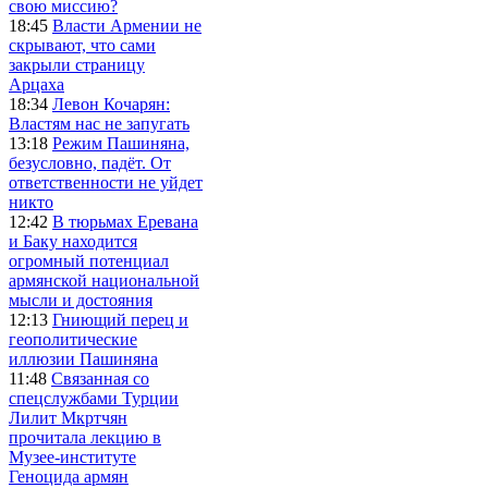
свою миссию?
18:45
Власти Армении не
скрывают, что сами
закрыли страницу
Арцаха
18:34
Левон Кочарян:
Властям нас не запугать
13:18
Режим Пашиняна,
безусловно, падёт. От
ответственности не уйдет
никто
12:42
В тюрьмах Еревана
и Баку находится
огромный потенциал
армянской национальной
мысли и достояния
12:13
Гниющий перец и
геополитические
иллюзии Пашиняна
11:48
Связанная со
спецслужбами Турции
Лилит Мкртчян
прочитала лекцию в
Музее-институте
Геноцида армян