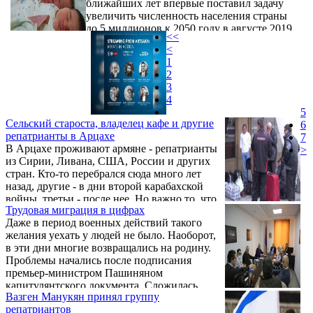
ближайших лет впервые поставил задачу
вопросом без знаний юридических
увеличить численность населения страны
тонкостей, может привести и вовсе к
до 5 миллионов к 2050 году в августе 2019
получению отказа. Центр репатриации
<<
года на митинге в Степанакерте, а через год
«Шалом» https://shalom-center.ru/poluchenie-
<
повторил эту идею в День независимости
grazhdanstva-po-rodstvu/ ...
1
Армении – 21 сентября 2020 года.
2
Последовавшие буквально через 6 дней
3
события в Арцахе камня на камне не
4
оставили от лучезарного видения
5
Пашиняна, и сегодня можно говорить,
Сельский староста, владелец кафе и другие
6
скорее, об угрозе депопуляции населения,
репатрианты в Арцахе
7
нежели об увеличении ...
В Арцахе проживают армяне - репатрианты
>
из Сирии, Ливана, США, России и других
стран. Кто-то перебрался сюда много лет
назад, другие - в дни второй карабахской
войны, третьи - после нее. Но важно то, что
Трудовая миграция в цифрах
армяне Спюрка, оказавшись по собственной
Даже в период военных действий такого
воле в Арцахе, остались здесь и после
желания уехать у людей не было. Наоборот,
трагической осени 2020 г. и даже
в эти дни многие возвращались на родину.
продолжают жить и работать на благо
Проблемы начались после подписания
возрождения и развития этой части
премьер-министром Пашиняном
исторической родины.
капитулянтского документа. Сложилась
Вазген Манукян принял группу
абсолютно непонятная ситуация, когда не
репатриантов
знаешь, что произойдет завтра, на какие