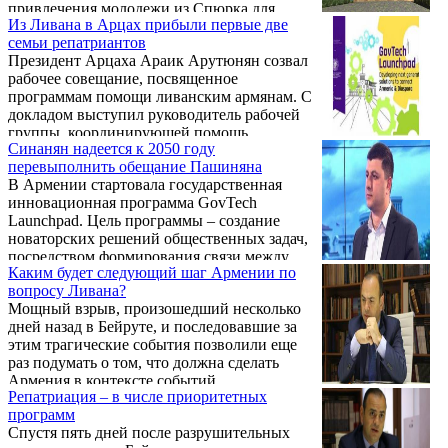
привлечения молодежи из Спюрка для
получаемых израильтянами: возможность
Из Ливана в Арцах прибыли первые две
работы в системе госуправления.
безвизовых поездок в более чем
семьи репатриантов
Оговоримся сразу: отмечая важность
полутораста стран мира, устойчивая
Президент Арцаха Араик Арутюнян созвал
сотрудничества с диаспорой, Варданян в то
экономика, ...
рабочее совещание, посвященное
же время подчеркнула, что было бы наивно
программам помощи ливанским армянам. С
думать, что сотня только что окончивших
докладом выступил руководитель рабочей
вузы неопытных молодых людей из разных
группы, координирующей помощь
точек мира спасут власти Армении от
Синанян надеется к 2050 году
армянской общине Ливана, советник
неряшливого и неэффективного
перевыполнить обещание Пашиняна
президента, посол по особым поручения
управления. Впрочем, спектр ...
В Армении стартовала государственная
Рудик Уснунц.
инновационная программа GovTech
Launchpad. Цель программы – создание
новаторских решений общественных задач,
посредством формирования связи между
Каким будет следующий шаг Армении по
общественным сектором и стартапами. В
вопросу Ливана?
рамках программы стартапы должны
Мощный взрыв, произошедший несколько
предложить технологические решения,
дней назад в Бейруте, и последовавшие за
которые будут содействовать репатриантам
этим трагические события позволили еще
и представителям армянской диаспоры,
раз подумать о том, что должна сделать
только принявшим решение вернуться на
Армения в контексте событий,
историческую родину. Представляя
Репатриация – в числе приоритетных
происходящих вокруг этой важной страны -
программу, главный уполномоченный по
программ
Ливана. Причем, когда мы говорим о
делам диаспоры Заре ...
Спустя пять дней после разрушительных
Ливане, следует рассматривать параллельно