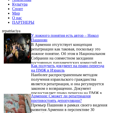
Культура
Спорт
Мир
О нас
ПАРТНЕРЫ
repatriaciya
У ложного понятия есть автор – Никол
Пашинян
В Армении отсутствует концепция
репатриации как таковая, поскольку это
ложное понятие. Об этом в Национальном
Собрании на совместном заседании
постоянных парламентских комиссий во
Как получить документ на право переезда
время обсуждения проекта госбюджета на
на ПМЖ в Израиль
2024 год заявил 2 ноября главный
Наиболее распространенным методом
уполномоченный по делам диаспоры Заре
получения израильского гражданства
Синанян.
является репатриация, и она регулируется
законом о возвращении. Документ
предоставляет право переезда на ПМЖ в
Армения: Сможет ли репатриация
Израиль, однако право на переезд хотят
противостоять депопуляции?
получить не только евреи, но и иностранцы.
Премьер Пашинян в рамках своего видения
К тому же, процесс сбора документов
развития Армении в перспективе 30
сложен, и самостоятельно заняться этим