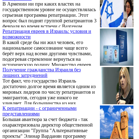
В Армении ни при каких властях на
новые уступки пойдут власти, чего ждать
государственном уровне не осуществлялась
вообще. То есть политическая обстановка в
серьезная программа репатриации. Этот
стране сейчас серьезным образом
вопрос был поднят группой репатриантов 3
способствует оттоку населения.
февраля во время встречи с Вазгеном
Репатриация евреев в Израиль: условия и
Манукяном, говорится в сообщении,
возможности
размещенном на фейсбуковской странице
В какой среде бы ни жил человек, его
Движения за спасение Родины.
национальное самосознание чаще всего
берёт верх над всеми другими чувствами,
подогревая стремление вернуться на
историческую родину. Множество евреев
Получение гражданства Израиля без
по всему миру чувствуют тоску по родной
лишних затруднений
земле, и портал https://herzl.ru/repatriacziya-v-
Тот факт, что государство Израиль
izrail/ помогает им совершить репатриацию
достаточно долгое время является одним из
в короткие сроки и сопровождая на всех
мировых лидеров по числу репатриантов и
этапах. Многих пугает этот процесс,
эмигрантов, сегодня уже никого не
возникает страх отказа в ПМЖ на
удивляет. Для большинства из них
территории Израиля. Для преодоления всех
К репатриации - с ограниченными
получение гражданства Израиля широко
трудностей и помощи будущим
представлениями
распахивает дверь в мир новых
репатриантам ...
Большая авантюра за счет бюджета - так
возможностей и позволяет уверенно
охарактеризовала директор общественной
смотреть в завтрашний день. Что же
организации "Группа "Альтернативные
привлекает их в эту страну? Вот лишь
проекты" Элинар Варданян программу
некоторые из целого ряда преимуществ,