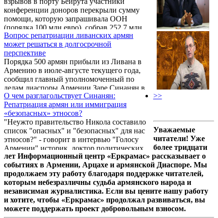
взрывов в порту Бейрута участники
и Сирию, потому что, когда мы
конференции доноров перекрыли сумму
анализируем проблемы армянских общин,
помощи, которую запрашивала ООН
они находятся в одной плоскости с точки
(порядка 100 млн евро), собрав 252,7 млн
зрения угроз.
Вопрос репатриации ливанских армян
евро на помощь переживающему
может решаться в долгосрочной
гуманитарный кризис Ливану.СО СВОЕЙ
перспективе
СТОРОНЫ АРМЕНИЯ РАЗРАБАТЫВАЕТ
Порядка 500 армян прибыли из Ливана в
шаги по оказанию помощи армянам
Армению в июле-августе текущего года,
Бейрута. В частности, Главный комиссар
сообщил главный уполномоченный по
аппарата премьер-министра Армении по
делам диаспоры Армении Заре Синанян в
делам Диаспоры Заре Синанян, прибывший
О чем разглагольствует Синанян:
>>
ходе пресс-конференции в пятницу.
в Ливан, подтвердил готовность
Репатриация армян или иммиграция
правительства Республики Армения быть
«безопасных» этносов?
рядом с этой ...
"Неужто правительство Никола составило
Уважаемые
список "опасных" и "безопасных" для нас
читатели! Уже
этносов?" - говорит в интервью "Голосу
более тридцати
Армении" историк, доктор политических
лет Информационный центр «Еркрамас» рассказывает о
наук Армен Айвазян.
событиях в Армении, Арцахе и армянской Диаспоре. Мы
продолжаем эту работу благодаря поддержке читателей,
которым небезразличны судьба армянского народа и
независимая журналистика. Если вы цените нашу работу
и хотите, чтобы «Еркрамас» продолжал развиваться, вы
можете поддержать проект добровольным взносом.