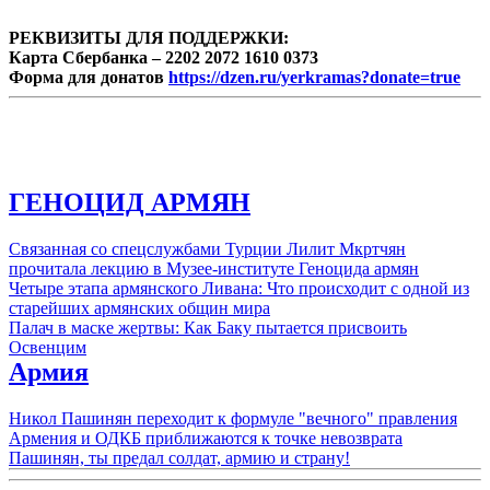
РЕКВИЗИТЫ ДЛЯ ПОДДЕРЖКИ:
Карта Сбербанка – 2202 2072 1610 0373
Форма для донатов
https://dzen.ru/yerkramas?donate=true
ГЕНОЦИД АРМЯН
Связанная со спецслужбами Турции Лилит Мкртчян
прочитала лекцию в Музее-институте Геноцида армян
Четыре этапа армянского Ливана: Что происходит с одной из
старейших армянских общин мира
Палач в маске жертвы: Как Баку пытается присвоить
Освенцим
Армия
Никол Пашинян переходит к формуле "вечного" правления
Армения и ОДКБ приближаются к точке невозврата
Пашинян, ты предал солдат, армию и страну!