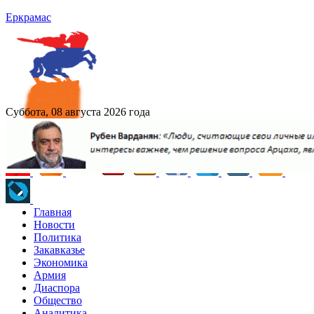
Еркрамас
Суббота, 08 августа 2026 года
Главная
Новости
Политика
Закавказье
Экономика
Армия
Диаспора
Общество
Аналитика