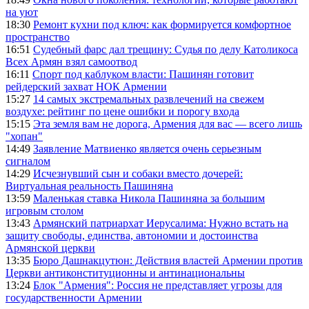
на уют
18:30
Ремонт кухни под ключ: как формируется комфортное
пространство
16:51
Судебный фарс дал трещину: Судья по делу Католикоса
Всех Армян взял самоотвод
16:11
Спорт под каблуком власти: Пашинян готовит
рейдерский захват НОК Армении
15:27
14 самых экстремальных развлечений на свежем
воздухе: рейтинг по цене ошибки и порогу входа
15:15
Эта земля вам не дорога, Армения для вас — всего лишь
"хопан"
14:49
Заявление Матвиенко является очень серьезным
сигналом
14:29
Исчезнувший сын и собаки вместо дочерей:
Виртуальная реальность Пашиняна
13:59
Маленькая ставка Никола Пашиняна за большим
игровым столом
13:43
Армянский патриархат Иерусалима: Нужно встать на
защиту свободы, единства, автономии и достоинства
Армянской церкви
13:35
Бюро Дашнакцутюн: Действия властей Армении против
Церкви антиконституционны и антинациональны
13:24
Блок "Армения": Россия не представляет угрозы для
государственности Армении