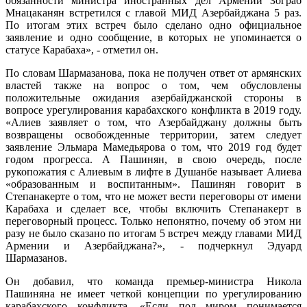
обязанности министра иностранных дел Армении Зограб
Мнацаканян встретился с главой МИД Азербайджана 5 раз.
По итогам этих встреч было сделано одно официальное
заявление и одно сообщение, в которых не упоминается о
статусе Карабаха», - отметил он.
По словам Шармазанова, пока не получен ответ от армянских
властей также на вопрос о том, чем обусловлены
положительные ожидания азербайджанской стороны в
вопросе урегулирования карабахского конфликта в 2019 году.
«Алиев заявляет о том, что Азербайджану должны быть
возвращены освобожденные территории, затем следует
заявление Эльмара Мамедьярова о том, что 2019 год будет
годом прогресса. А Пашинян, в свою очередь, после
рукопожатия с Алиевым в лифте в Душанбе называет Алиева
«образованным и воспитанным». Пашинян говорит в
Степанакерте о том, что не может вести переговоры от имени
Карабаха и сделает все, чтобы включить Степанакерт в
переговорный процесс. Только непонятно, почему об этом ни
разу не было сказано по итогам 5 встреч между главами МИД
Армении и Азербайджана?», - подчеркнул Эдуард
Шармазанов.
Он добавил, что команда премьер-министра Никола
Пашиняна не имеет четкой концепции по урегулированию
карабахского конфликта. «Если под миром понимается