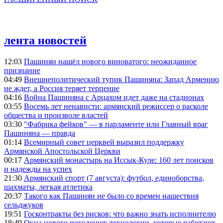
лента новостей
12:03
Пашинян нашёл нового виноватого: неожиданное
признание
04:49
Внешнеполитический тупик Пашиняна: Запад Армению
не ждет, а Россия теряет терпение
04:16
Война Пашиняна с Арцахом идет даже на стадионах
03:55
Восемь лет ненависти: армянский режиссер о расколе
общества и произволе властей
03:30
"Фабрика фейков" — в парламенте или Главный враг
Пашиняна — правда
01:14
Всемирный совет церквей выразил поддержку
Армянской Апостольской Церкви
00:17
Армянский монастырь на Иссык-Куле: 160 лет поисков
и надежды на успех
21:30
Армянский спорт (7 августа): футбол, единоборства,
шахматы, легкая атлетика
20:37
Такого как Пашинян не было со времен нашествия
сельджуков
19:51
Госконтракты без рисков: что важно знать исполнителю
18:49
Окна нового поколения: технологии, которые работают