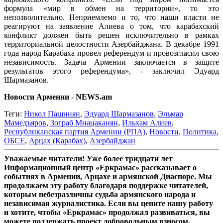
формула «мир в обмен на территории», то это
непозволительно. Неприемлемо и то, что наши власти не
реагируют на заявление Алиева о том, что карабахский
конфликт должен быть решен исключительно в рамках
территориальной целостности Азербайджана. В декабре 1991
года народ Карабаха провел референдум и провозгласил свою
независимость. Задача Армении заключается в защите
результатов этого референдума», - заключил Эдуард
Шармазанов.
Новости Армении - NEWS.am
Теги:
Никол Пашинян
,
Эдуард Шармазанов
,
Эльмар
Мамедъяров
,
Зограб Мнацаканян
,
Ильхам Алиев
,
Республиканская партия Армении (РПА)
,
Новости
,
Политика
,
ОБСЕ
,
Арцах (Карабах)
,
Азербайджан
Уважаемые читатели! Уже более тридцати лет
Информационный центр «Еркрамас» рассказывает о
событиях в Армении, Арцахе и армянской Диаспоре. Мы
продолжаем эту работу благодаря поддержке читателей,
которым небезразличны судьба армянского народа и
независимая журналистика. Если вы цените нашу работу
и хотите, чтобы «Еркрамас» продолжал развиваться, вы
можете поддержать проект добровольным взносом.