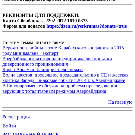
РЕКВИЗИТЫ ДЛЯ ПОДДЕРЖКИ:
Карта Сбербанка – 2202 2072 1610 0373
Форма для донатов
https://dzen.ru/yerkramas?donate=true
По этим темам читайте также
Вероятность войны в зоне Карабахского конфликта в 2015
году минимальна - эксперт
Азербайджанская сторона предприняла две попытки
диверсионного проникновения
Карен Абрамян: блицкриг невозможен
Волна арестов, провальное председательство в СЕ и жесткая
критика Запада - знаковые события 2014 г. в Азербайджане
В Европарламенте обсуждена проблема преследования
верующих тоталитарным режимом Азербайджана
На главную
Регистрация
Войти
РАСШИРЕННЫЙ ПОИСК