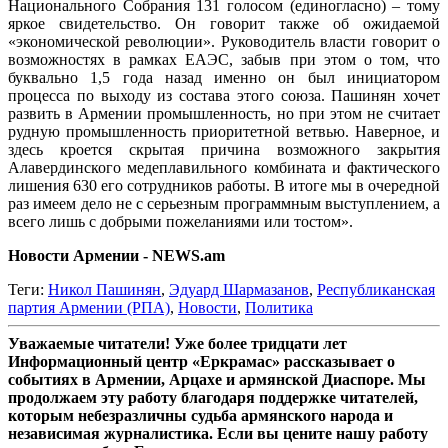
Национального Собрания 131 голосом (единогласно) – тому
яркое свидетельство. Он говорит также об ожидаемой
«экономической революции». Руководитель власти говорит о
возможностях в рамках ЕАЭС, забыв при этом о том, что
буквально 1,5 года назад именно он был инициатором
процесса по выходу из состава этого союза. Пашинян хочет
развить в Армении промышленность, но при этом не считает
рудную промышленность приоритетной ветвью. Наверное, и
здесь кроется скрытая причина возможного закрытия
Алавердинского медеплавильного комбината и фактического
лишения 630 его сотрудников работы. В итоге мы в очередной
раз имеем дело не с серьезным программным выступлением, а
всего лишь с добрыми пожеланиями или тостом».
Новости Армении - NEWS.am
Теги:
Никол Пашинян
,
Эдуард Шармазанов
,
Республиканская
партия Армении (РПА)
,
Новости
,
Политика
Уважаемые читатели! Уже более тридцати лет
Информационный центр «Еркрамас» рассказывает о
событиях в Армении, Арцахе и армянской Диаспоре. Мы
продолжаем эту работу благодаря поддержке читателей,
которым небезразличны судьба армянского народа и
независимая журналистика. Если вы цените нашу работу