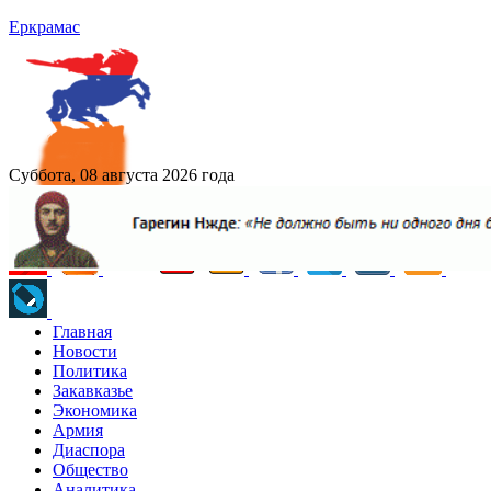
Еркрамас
Суббота, 08 августа 2026 года
Главная
Новости
Политика
Закавказье
Экономика
Армия
Диаспора
Общество
Аналитика