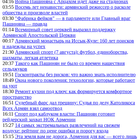
04:16
Война Пашиняна с Арцахом идет даже на стадионах
03:55
Восемь лет ненависти: армянский режиссер о расколе
общества и произволе властей
03:30
"Фабрика фейков" — в парламенте или Главный враг
Пашиняна — правда
01:14
Всемирный совет церквей выразил поддержку
Армянской Апостольской Церкви
00:17
Армянский монастырь на Иссык-Куле: 160 лет поисков
и надежды на успех
21:30
Армянский спорт (7 августа): футбол, единоборства,
шахматы, легкая атлетика
20:37
Такого как Пашинян не было со времен нашествия
сельджуков
19:51
Госконтракты без рисков: что важно знать исполнителю
18:49
Окна нового поколения: технологии, которые работают
на уют
18:30
Ремонт кухни под ключ: как формируется комфортное
пространство
16:51
Судебный фарс дал трещину: Судья по делу Католикоса
Всех Армян взял самоотвод
16:11
Спорт под каблуком власти: Пашинян готовит
рейдерский захват НОК Армении
15:27
14 самых экстремальных развлечений на свежем
воздухе: рейтинг по цене ошибки и порогу входа
15:15
Эта земля вам не дорога, Армения для вас — всего лишь