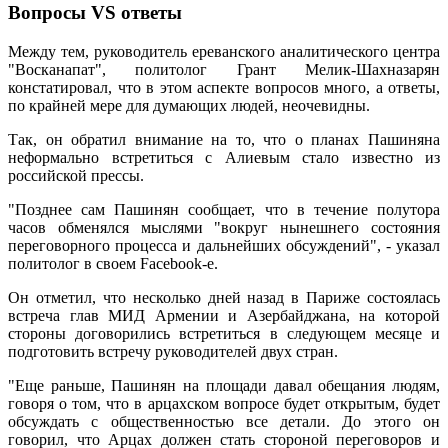
Вопросы VS ответы
Между тем, руководитель ереванского аналитического центра
"Восканапат", политолог Грант Мелик-Шахназарян
констатировал, что в этом аспекте вопросов много, а ответы,
по крайней мере для думающих людей, неочевидны.
Так, он обратил внимание на то, что о планах Пашиняна
неформально встретиться с Алиевым стало известно из
российской прессы.
"Позднее сам Пашинян сообщает, что в течение полутора
часов обменялся мыслями "вокруг нынешнего состояния
переговорного процесса и дальнейших обсуждений", - указал
политолог в своем Facebook-e.
Он отметил, что несколько дней назад в Париже состоялась
встреча глав МИД Армении и Азербайджана, на которой
стороны договорились встретиться в следующем месяце и
подготовить встречу руководителей двух стран.
"Еще раньше, Пашинян на площади давал обещания людям,
говоря о том, что в арцахском вопросе будет открытым, будет
обсуждать с общественностью все детали. До этого он
говорил, что Арцах должен стать стороной переговоров и