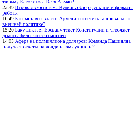
тюрьму Католикоса Всех Армян?
22:39
Игровая экосистема Вулкан: обзор функций и формата
работы
16:49
Кто заставит власти Армении ответить за провалы во
внешней политике?
15:20
Баку диктует Еревану текст Конституции и угрожает
демографической экспансией
14:03
Афера на полмиллиона долларов: Команда Пашиняна
получает откаты на лондонском аукционе?