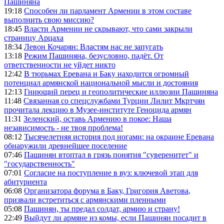
Пашиняна
19:18
Способен ли парламент Армении в этом составе
выполнить свою миссию?
18:45
Власти Армении не скрывают, что сами закрыли
страницу Арцаха
18:34
Левон Кочарян: Властям нас не запугать
13:18
Режим Пашиняна, безусловно, падёт. От
ответственности не уйдет никто
12:42
В тюрьмах Еревана и Баку находится огромный
потенциал армянской национальной мысли и достояния
12:13
Гниющий перец и геополитические иллюзии Пашиняна
11:48
Связанная со спецслужбами Турции Лилит Мкртчян
прочитала лекцию в Музее-институте Геноцида армян
11:31
Зеленский, оставь Армению в покое: Наша
независимость - не твоя проблема!
08:12
Тысячелетняя история под ногами: на окраине Еревана
обнаружили древнейшее поселение
07:46
Пашинян втоптал в грязь понятия "суверенитет" и
"государственность"
07:01
Согласие на поступление в вуз: ключевой этап для
абитуриента
06:08
Организатора форума в Баку, Григория Аветова,
призвали встретиться с армянскими пленными
05:08
Пашинян, ты предал солдат, армию и страну!
22:49
Выйдут ли армяне из комы, если Пашинян посадит в