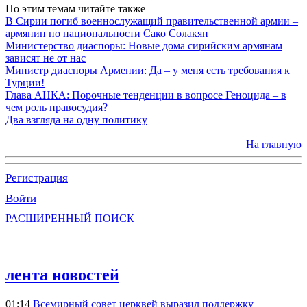
По этим темам читайте также
В Сирии погиб военнослужащий правительственной армии –
армянин по национальности Сако Солакян
Министерство диаспоры: Новые дома сирийским армянам
зависят не от нас
Министр диаспоры Армении: Да – у меня есть требования к
Турции!
Глава АНКА: Порочные тенденции в вопросе Геноцида – в
чем роль правосудия?
Два взгляда на одну политику
На главную
Регистрация
Войти
РАСШИРЕННЫЙ ПОИСК
лента новостей
01:14
Всемирный совет церквей выразил поддержку