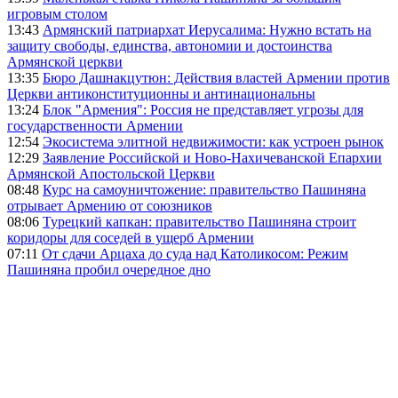
игровым столом
13:43
Армянский патриархат Иерусалима: Нужно встать на
защиту свободы, единства, автономии и достоинства
Армянской церкви
13:35
Бюро Дашнакцутюн: Действия властей Армении против
Церкви антиконституционны и антинациональны
13:24
Блок "Армения": Россия не представляет угрозы для
государственности Армении
12:54
Экосистема элитной недвижимости: как устроен рынок
12:29
Заявление Российской и Ново-Нахичеванской Епархии
Армянской Апостольской Церкви
08:48
Курс на самоуничтожение: правительство Пашиняна
отрывает Армению от союзников
08:06
Турецкий капкан: правительство Пашиняна строит
коридоры для соседей в ущерб Армении
07:11
От сдачи Арцаха до суда над Католикосом: Режим
Пашиняна пробил очередное дно