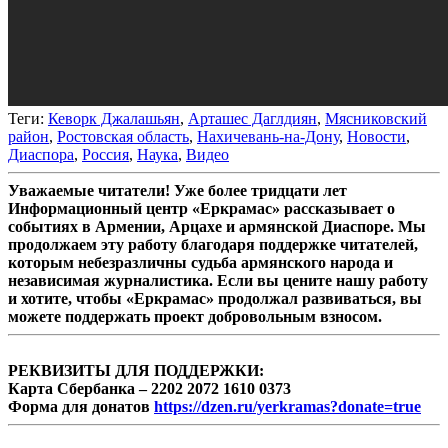
Теги:
Кеворк Джалашьян
,
Арташес Даглдиян
,
Мясниковский
район
,
Ростовская область
,
Нахичевань-на-Дону
,
Новости
,
Диаспора
,
Россия
,
Наука
,
Видео
Уважаемые читатели! Уже более тридцати лет
Информационный центр «Еркрамас» рассказывает о
событиях в Армении, Арцахе и армянской Диаспоре. Мы
продолжаем эту работу благодаря поддержке читателей,
которым небезразличны судьба армянского народа и
независимая журналистика. Если вы цените нашу работу
и хотите, чтобы «Еркрамас» продолжал развиваться, вы
можете поддержать проект добровольным взносом.
РЕКВИЗИТЫ ДЛЯ ПОДДЕРЖКИ:
Карта Сбербанка – 2202 2072 1610 0373
Форма для донатов
https://dzen.ru/yerkramas?donate=true