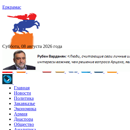
Еркрамас
Суббота, 08 августа 2026 года
Главная
Новости
Политика
Закавказье
Экономика
Армия
Диаспора
Общество
Аналитика