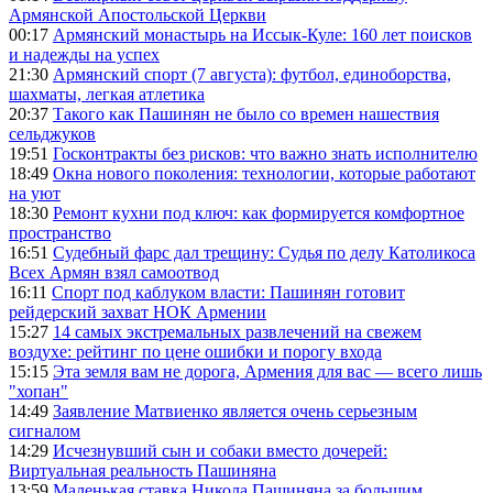
Армянской Апостольской Церкви
00:17
Армянский монастырь на Иссык-Куле: 160 лет поисков
и надежды на успех
21:30
Армянский спорт (7 августа): футбол, единоборства,
шахматы, легкая атлетика
20:37
Такого как Пашинян не было со времен нашествия
сельджуков
19:51
Госконтракты без рисков: что важно знать исполнителю
18:49
Окна нового поколения: технологии, которые работают
на уют
18:30
Ремонт кухни под ключ: как формируется комфортное
пространство
16:51
Судебный фарс дал трещину: Судья по делу Католикоса
Всех Армян взял самоотвод
16:11
Спорт под каблуком власти: Пашинян готовит
рейдерский захват НОК Армении
15:27
14 самых экстремальных развлечений на свежем
воздухе: рейтинг по цене ошибки и порогу входа
15:15
Эта земля вам не дорога, Армения для вас — всего лишь
"хопан"
14:49
Заявление Матвиенко является очень серьезным
сигналом
14:29
Исчезнувший сын и собаки вместо дочерей:
Виртуальная реальность Пашиняна
13:59
Маленькая ставка Никола Пашиняна за большим