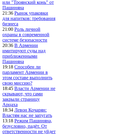
или "Троянский конь" от
Пашиняна
21:36
Рынок упаковки
для напитков: требования
бизнеса
21:00
Роль личной
охраны в современной
системе безопасности
20:36
В Армении
имитируют суды над
приближенными
Пашиняна
19:18
Способен ли
парламент Армении в
этом составе выполнить
свою миссию?
18:45
Власти Армении не
скрывают, что сами
закрыли страницу
Арцаха
18:34
Левон Кочарян:
Властям нас не запугать
13:18
Режим Пашиняна,
безусловно, падёт. От
ответственности не уйдет