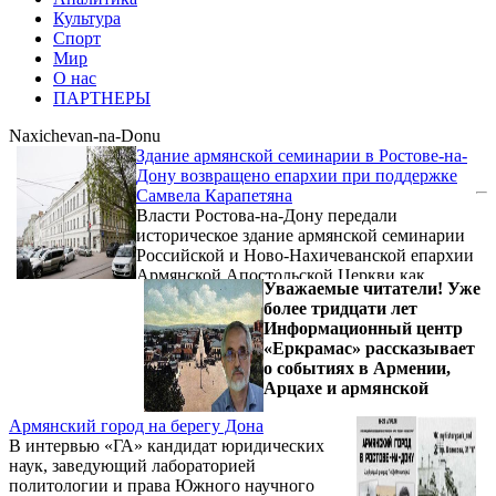
Культура
Спорт
Мир
О нас
ПАРТНЕРЫ
Naxichevan-na-Donu
Здание армянской семинарии в Ростове-на-
Дону возвращено епархии при поддержке
Самвела Карапетяна
Власти Ростова-на-Дону передали
историческое здание армянской семинарии
Российской и Ново-Нахичеванской епархии
Армянской Апостольской Церкви как
Уважаемые читатели! Уже
объект историко-культурного наследия.
более тридцати лет
Неоценимый вклад в этот процесс внес
Информационный центр
национальный благотворитель Самвел
«Еркрамас» рассказывает
Карапетян, который неизменно придавал
о событиях в Армении,
большое значение образовательной миссии
Арцахе и армянской
Армянской Церкви как на родине, так и за
ее пределами.
Армянский город на берегу Дона
В интервью «ГА» кандидат юридических
наук, заведующий лабораторией
политологии и права Южного научного