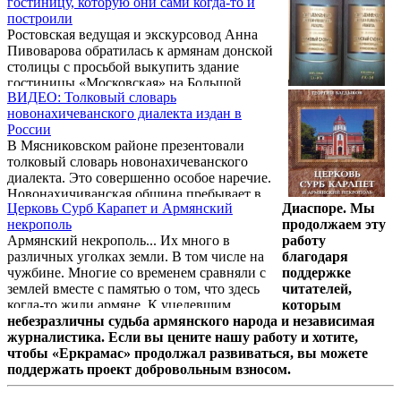
гостиницу, которую они сами когда-то и
художественных коллективов, но и гостей
построили
из разных городов и районов области.
Ростовская ведущая и экскурсовод Анна
Наука тоже внесла свою лепту – в Донском
Пивоварова обратилась к армянам донской
государственном техническом университете
столицы с просьбой выкупить здание
состоялась научная конференция,
гостиницы «Московская» на Большой
организованная региональной
ВИДЕО: Толковый словарь
Садовой. Как сообщает портал bloknot-
общественной организацией
новонахичеванского диалекта издан в
rostov.ru, сейчас собственник продает ее на
«Нахичеванская-на-Дону армянская
России
«Авито» за 220 млн рублей.
община» совместно ...
В Мясниковском районе презентовали
толковый словарь новонахичеванского
диалекта. Это совершенно особое наречие.
Новонахичиванская община пребывает в
Церковь Сурб Карапет и Армянский
Диаспоре. Мы
отрыве от общеармянской языковой среды
некрополь
продолжаем эту
уже больше восьмисот лет. Ассимиляция,
Армянский некрополь... Их много в
работу
заимствования из тюркской, русской и даже
различных уголках земли. В том числе на
благодаря
греческой речи, развитие собственной
чужбине. Многие со временем сравняли с
поддержке
грамматики коренным образом изменили
землей вместе с памятью о том, что здесь
читателей,
язык.
когда-то жили армяне. К уцелевшим
которым
принадлежит Армянское кладбище в
небезразличны судьба армянского народа и независимая
Ростове-на-Дону, существующее с момента
журналистика. Если вы цените нашу работу и хотите,
основания города Нахичевани-на-Дону. О
чтобы «Еркрамас» продолжал развиваться, вы можете
нем рассказывается в книге Георгия
поддержать проект добровольным взносом.
Багдыкова "Церковь Сурб Карапет и