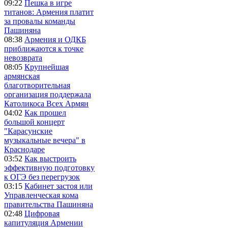
09:22
Пешка в игре
титанов: Армения платит
за провалы команды
Пашиняна
08:38
Армения и ОДКБ
приближаются к точке
невозврата
08:05
Крупнейшая
армянская
благотворительная
организация поддержала
Католикоса Всех Армян
04:02
Как прошел
большой концерт
"Карасунские
музыкальные вечера" в
Краснодаре
03:52
Как выстроить
эффективную подготовку
к ОГЭ без перегрузок
03:15
Кабинет застоя или
Управленческая кома
правительства Пашиняна
02:48
Цифровая
капитуляция Армении