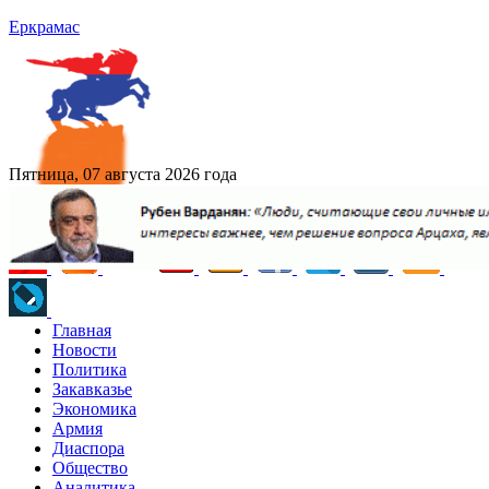
Еркрамас
Пятница, 07 августа 2026 года
Главная
Новости
Политика
Закавказье
Экономика
Армия
Диаспора
Общество
Аналитика