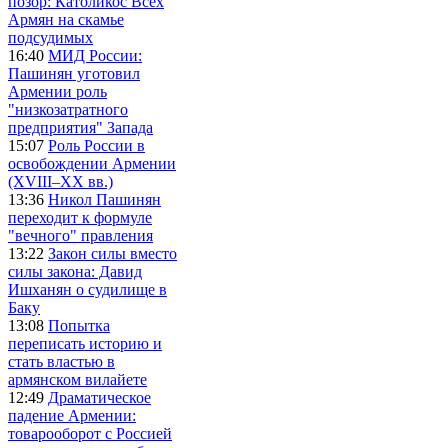
позор: Католикос Всех
Армян на скамье
подсудимых
16:40
МИД России:
Пашинян уготовил
Армении роль
"низкозатратного
предприятия" Запада
15:07
Роль России в
освобождении Армении
(XVIII–XX вв.)
13:36
Никол Пашинян
переходит к формуле
"вечного" правления
13:22
Закон силы вместо
силы закона: Давид
Ишханян о судилище в
Баку
13:08
Попытка
переписать историю и
стать властью в
армянском вилайете
12:49
Драматическое
падение Армении:
товарооборот с Россией