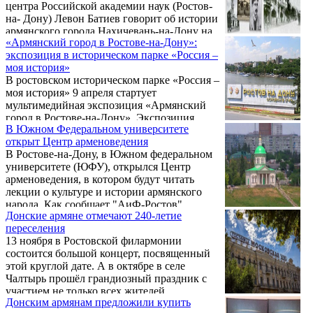
центра Российской академии наук (Ростов-
на- Дону) Левон Батиев говорит об истории
армянского города Нахичевань-на-Дону на
«Армянский город в Ростове-на-Дону»:
юге России.
экспозиция в историческом парке «Россия –
моя история»
В ростовском историческом парке «Россия –
моя история» 9 апреля стартует
мультимедийная экспозиция «Армянский
город в Ростове-на-Дону». Экспозиция
В Южном Федеральном университете
подготовлена ростовским историческим
открыт Центр арменоведения
парком при поддержке армянской
В Ростове-на-Дону, в Южном федеральном
«Нахичеванской-на-Дону» общины,
университете (ЮФУ), открылся Центр
Национального архива Армении,
арменоведения, в котором будут читать
Государственного архива Ростовской
лекции о культуре и истории армянского
области, Государственного музея истории
народа. Как сообщает "АиФ-Ростов",
Санкт-Петербурга, Армавирского
Донские армяне отмечают 240-летие
председатель Нахичеванской-на-Дону
краеведческого музея, Ивановского
переселения
армянской общины Арутюн Сурмалян и
государственного историко-краеведческого
13 ноября в Ростовской филармонии
ректор ЮФУ Ирина Шевченко подписали
музея и Таганрогского государственного
состоится большой концерт, посвященный
договор о сотрудничестве.
литературного ...
этой круглой дате. А в октябре в селе
Чалтырь прошёл грандиозный праздник с
участием не только всех жителей
Донским армянам предложили купить
Мясниковского района и местных