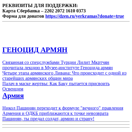
Армянский некрополь", вышедшей к 300-
летию Российской и Ново-Нахичеванской
РЕКВИЗИТЫ ДЛЯ ПОДДЕРЖКИ:
епархии Армянской Апостольской Церкви.
Карта Сбербанка – 2202 2072 1610 0373
Форма для донатов
https://dzen.ru/yerkramas?donate=true
ГЕНОЦИД АРМЯН
Связанная со спецслужбами Турции Лилит Мкртчян
прочитала лекцию в Музее-институте Геноцида армян
Четыре этапа армянского Ливана: Что происходит с одной из
старейших армянских общин мира
Палач в маске жертвы: Как Баку пытается присвоить
Освенцим
Армия
Никол Пашинян переходит к формуле "вечного" правления
Армения и ОДКБ приближаются к точке невозврата
Пашинян, ты предал солдат, армию и страну!