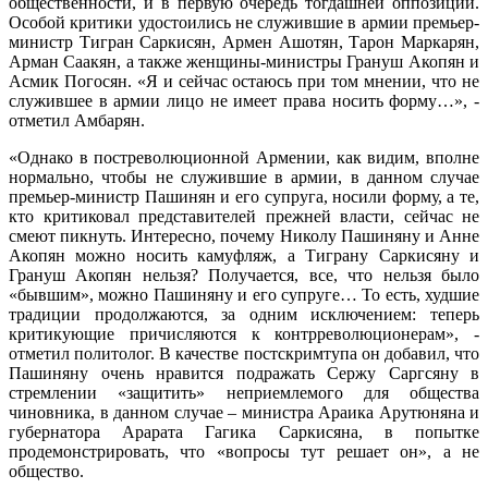
общественности, и в первую очередь тогдашней оппозиции.
Особой критики удостоились не служившие в армии премьер-
министр Тигран Саркисян, Армен Ашотян, Тарон Маркарян,
Арман Саакян, а также женщины-министры Грануш Акопян и
Асмик Погосян. «Я и сейчас остаюсь при том мнении, что не
служившее в армии лицо не имеет права носить форму…», -
отметил Амбарян.
«Однако в постреволюционной Армении, как видим, вполне
нормально, чтобы не служившие в армии, в данном случае
премьер-министр Пашинян и его супруга, носили форму, а те,
кто критиковал представителей прежней власти, сейчас не
смеют пикнуть. Интересно, почему Николу Пашиняну и Анне
Акопян можно носить камуфляж, а Тиграну Саркисяну и
Грануш Акопян нельзя? Получается, все, что нельзя было
«бывшим», можно Пашиняну и его супруге… То есть, худшие
традиции продолжаются, за одним исключением: теперь
критикующие причисляются к контрреволюционерам», -
отметил политолог. В качестве постскримтупа он добавил, что
Пашиняну очень нравится подражать Сержу Саргсяну в
стремлении «защитить» неприемлемого для общества
чиновника, в данном случае – министра Араика Арутюняна и
губернатора Арарата Гагика Саркисяна, в попытке
продемонстрировать, что «вопросы тут решает он», а не
общество.