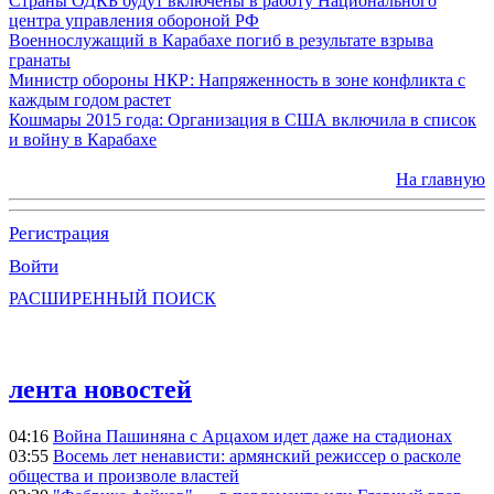
Страны ОДКБ будут включены в работу Национального
центра управления обороной РФ
Военнослужащий в Карабахе погиб в результате взрыва
гранаты
Министр обороны НКР: Напряженность в зоне конфликта с
каждым годом растет
Кошмары 2015 года: Организация в США включила в список
и войну в Карабахе
На главную
Регистрация
Войти
РАСШИРЕННЫЙ ПОИСК
лента новостей
04:16
Война Пашиняна с Арцахом идет даже на стадионах
03:55
Восемь лет ненависти: армянский режиссер о расколе
общества и произволе властей