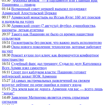
03:30
"Фабрика фейков" — в парламенте или Главный враг
Пашиняна — правда
01:14
Всемирный совет церквей выразил поддержку
Армянской Апостольской Церкви
00:17
Армянский монастырь на Иссык-Куле: 160 лет поисков
и надежды на успех
21:30
Армянский спорт (7 августа): футбол, единоборства,
шахматы, легкая атлетика
20:37
Такого как Пашинян не было со времен нашествия
сельджуков
19:51
Госконтракты без рисков: что важно знать исполнителю
18:49
Окна нового поколения: технологии, которые работают
на уют
18:30
Ремонт кухни под ключ: как формируется комфортное
пространство
16:51
Судебный фарс дал трещину: Судья по делу Католикоса
Всех Армян взял самоотвод
16:11
Спорт под каблуком власти: Пашинян готовит
рейдерский захват НОК Армении
15:27
14 самых экстремальных развлечений на свежем
воздухе: рейтинг по цене ошибки и порогу входа
15:15
Эта земля вам не дорога, Армения для вас — всего лишь
"хопан"
14:49
Заявление Матвиенко является очень серьезным
сигналом