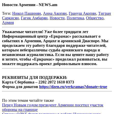
Новости Армении - NEWS.am
Теги:
Никол Пашинян
,
Анна Акопян
,
Грануш Акопян
,
Тигран
Саркисян
,
Гагик Амбарян
,
Новости
,
Политика
,
Общество
,
Армия
Уважаемые читатели! Уже более тридцати лет
Информационный центр «Еркрамас» рассказывает о
событиях в Армении, Арцахе и армянской Диаспоре. Мы
продолжаем эту работу благодаря поддержке читателей,
которым небезразличны судьба армянского народа и
независимая журналистика. Если вы цените нашу работу
и хотите, чтобы «Еркрамас» продолжал развиваться, вы
можете поддержать проект добровольным взносом.
РЕКВИЗИТЫ ДЛЯ ПОДДЕРЖКИ:
Карта Сбербанка – 2202 2072 1610 0373
Форма для донатов
https://dzen.ru/yerkramas?donate=true
По этим темам читайте также
Перед Новым годом президент Армении посетил участок
обороны на границе