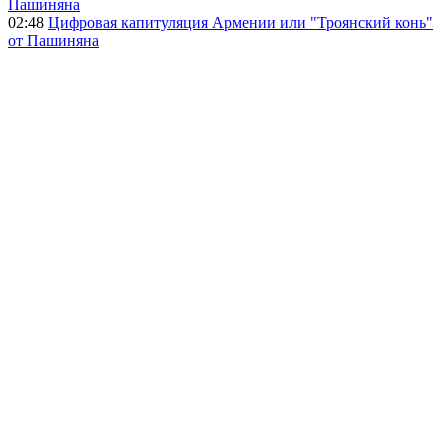
Пашиняна
02:48
Цифровая капитуляция Армении или "Троянский конь"
от Пашиняна