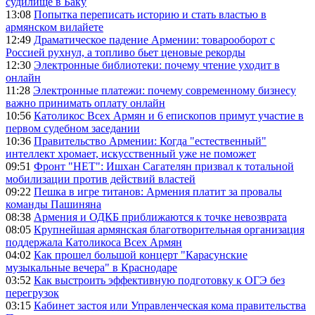
судилище в Баку
13:08
Попытка переписать историю и стать властью в
армянском вилайете
12:49
Драматическое падение Армении: товарооборот с
Россией рухнул, а топливо бьет ценовые рекорды
12:30
Электронные библиотеки: почему чтение уходит в
онлайн
11:28
Электронные платежи: почему современному бизнесу
важно принимать оплату онлайн
10:56
Католикос Всех Армян и 6 епископов примут участие в
первом судебном заседании
10:36
Правительство Армении: Когда "естественный"
интеллект хромает, искусственный уже не поможет
09:51
Фронт "НЕТ": Ишхан Сагателян призвал к тотальной
мобилизации против действий властей
09:22
Пешка в игре титанов: Армения платит за провалы
команды Пашиняна
08:38
Армения и ОДКБ приближаются к точке невозврата
08:05
Крупнейшая армянская благотворительная организация
поддержала Католикоса Всех Армян
04:02
Как прошел большой концерт "Карасунские
музыкальные вечера" в Краснодаре
03:52
Как выстроить эффективную подготовку к ОГЭ без
перегрузок
03:15
Кабинет застоя или Управленческая кома правительства