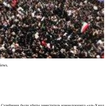
News.
мо Сулеймани были убиты заместитель командующего «аль-Хашд