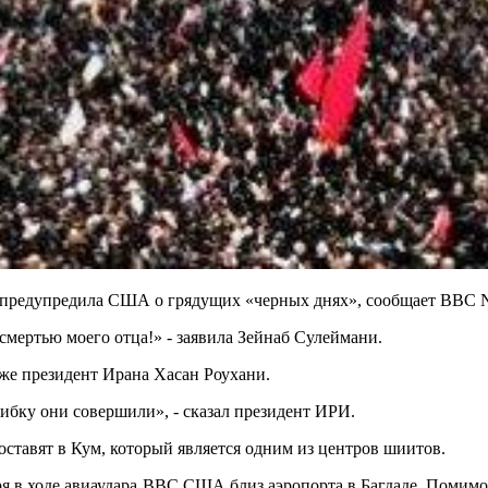
н предупредила США о грядущих «черных днях», сообщает BBC 
смертью моего отца!» - заявила Зейнаб Сулеймани.
кже президент Ирана Хасан Роухани.
бку они совершили», - сказал президент ИРИ.
оставят в Кум, который является одним из центров шиитов.
аря в ходе авиаудара ВВС США близ аэропорта в Багдаде. Поми