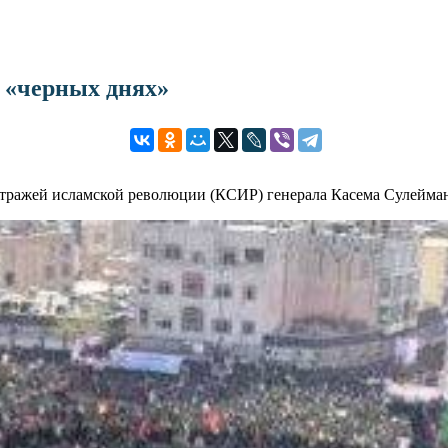
 «черных днях»
ражей исламской революции (КСИР) генерала Касема Сулеймани,