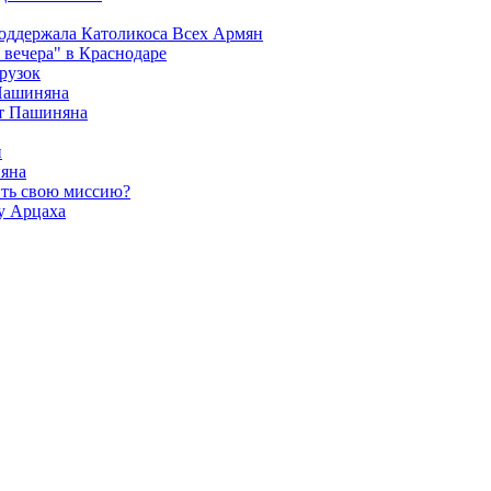
поддержала Католикоса Всех Армян
вечера" в Краснодаре
рузок
 Пашиняна
от Пашиняна
и
яна
ить свою миссию?
у Арцаха