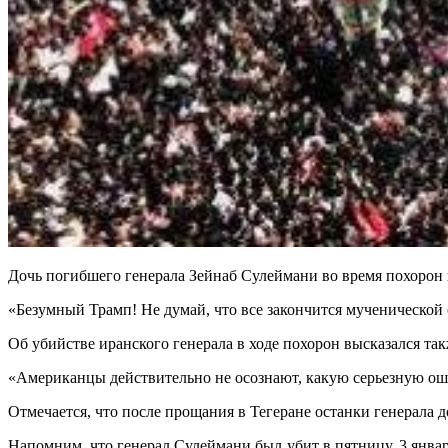
Дочь погибшего генерала Зейнаб Сулеймани во время похоро
«Безумный Трамп! Не думай, что все закончится мученической 
Об убийстве иранского генерала в ходе похорон высказался та
«Американцы действительно не осознают, какую серьезную оши
Отмечается, что после прощания в Тегеране останки генерала д
Напомним, что генерал Сулеймани был убит в пятницу, 3 янв