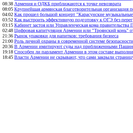
08:38
Армения и ОДКБ приближаются к точке невозврата
08:05
Крупнейшая армянская благотворительная организация 
04:02
Как прошел большой концерт "Карасунские музыкальные 
03:52
Как выстроить эффективную подготовку к ОГЭ без перег
03:15
Кабинет застоя или Управленческая кома правительства
02:48
Цифровая капитуляция Армении или "Троянский конь" 
21:36
Рынок упаковки для напитков: требования бизнеса
21:00
Роль личной охраны в современной системе безопасност
20:36
В Армении имитируют суды над приближенными Пашин
19:18
Способен ли парламент Армении в этом составе выполн
18:45
Власти Армении не скрывают, что сами закрыли страниц