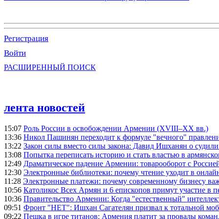
Регистрация
Войти
РАСШИРЕННЫЙ ПОИСК
лента новостей
15:07
Роль России в освобождении Армении (XVIII–XX вв.)
13:36
Никол Пашинян переходит к формуле "вечного" правлен
13:22
Закон силы вместо силы закона: Давид Ишханян о судили
13:08
Попытка переписать историю и стать властью в армянско
12:49
Драматическое падение Армении: товарооборот с Россией
12:30
Электронные библиотеки: почему чтение уходит в онлай
11:28
Электронные платежи: почему современному бизнесу ва
10:56
Католикос Всех Армян и 6 епископов примут участие в п
10:36
Правительство Армении: Когда "естественный" интеллек
09:51
Фронт "НЕТ": Ишхан Сагателян призвал к тотальной моб
09:22
Пешка в игре титанов: Армения платит за провалы ком