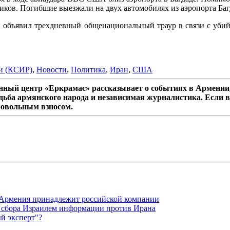
иков. Погибшие выезжали на двух автомобилях из аэропорта Ба
бъявил трехдневный общенациональный траур в связи с убийст
и (КСИР)
,
Новости
,
Политика
,
Иран
,
США
ный центр «Еркрамас» рассказывает о событиях в Армении,
дьба армянского народа и независимая журналистика. Если в
ровольным взносом.
-Армения принадлежит российской компании
ля сбора Израилем информации против Ирана
й эксперт"?