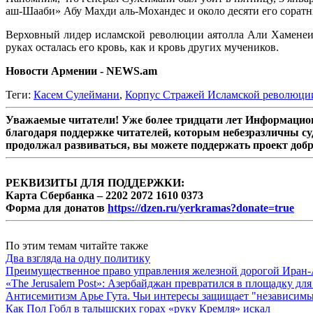
аш-Шааби» Абу Махди аль-Мохандес и около десяти его соратн
Верховный лидер исламской революции аятолла Али Хаменеи о
руках осталась его кровь, как и кровь других мучеников.
Новости Армении - NEWS.am
Теги:
Касем Сулеймани
,
Корпус Стражей Исламской революци
Уважаемые читатели! Уже более тридцати лет Информацион
благодаря поддержке читателей, которым небезразличны су
продолжал развиваться, вы можете поддержать проект доб
РЕКВИЗИТЫ ДЛЯ ПОДДЕРЖКИ:
Карта Сбербанка – 2202 2072 1610 0373
Форма для донатов
https://dzen.ru/yerkramas?donate=true
По этим темам читайте также
Два взгляда на одну политику
Преимущественное право управления железной дорогой Иран
«The Jerusalem Post»: Азербайджан превратился в площадку д
Антисемитизм Арье Гута. Чьи интересы защищает "независимы
Как Пол Гобл в талышских горах «руку Кремля» искал