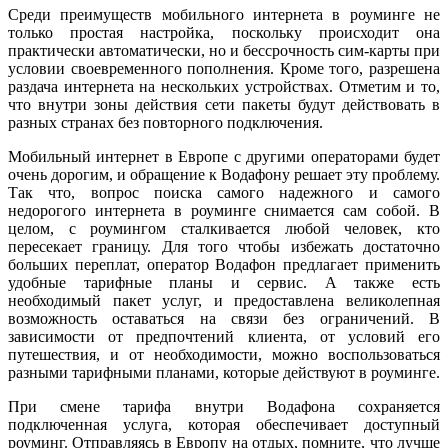
Среди преимуществ мобильного интернета в роуминге не
только простая настройка, поскольку происходит она
практически автоматически, но и бессрочность сим-карты при
условии своевременного пополнения. Кроме того, разрешена
раздача интернета на нескольких устройствах. Отметим и то,
что внутри зоны действия сети пакеты будут действовать в
разных странах без повторного подключения.
Мобильный интернет в Европе с другими операторами будет
очень дорогим, и обращение к Водафону решает эту проблему.
Так что, вопрос поиска самого надежного и самого
недорогого интернета в роуминге снимается сам собой. В
целом, с роумингом сталкивается любой человек, кто
пересекает границу. Для того чтобы избежать достаточно
больших переплат, оператор Водафон предлагает применить
удобные тарифные планы и сервис. А также есть
необходимый пакет услуг, и предоставлена великолепная
возможность оставаться на связи без ограничений. В
зависимости от предпочтений клиента, от условий его
путешествия, и от необходимости, можно воспользоваться
разными тарифными планами, которые действуют в роуминге.
При смене тарифа внутри Водафона сохраняется
подключенная услуга, которая обеспечивает доступный
роуминг. Отправляясь в Европу на отдых, помните, что лучше