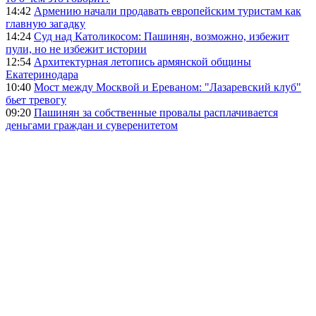
14:42
Армению начали продавать европейским туристам как
главную загадку
14:24
Суд над Католикосом: Пашинян, возможно, избежит
пули, но не избежит истории
12:54
Архитектурная летопись армянской общины
Екатеринодара
10:40
Мост между Москвой и Ереваном: "Лазаревский клуб"
бьет тревогу
09:20
Пашинян за собственные провалы расплачивается
деньгами граждан и суверенитетом