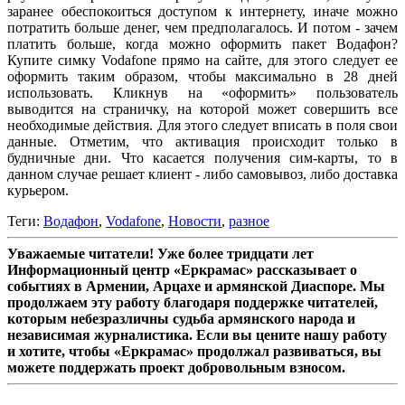
заранее обеспокоиться доступом к интернету, иначе можно
потратить больше денег, чем предполагалось. И потом - зачем
платить больше, когда можно оформить пакет Водафон?
Купите симку Vodafone прямо на сайте, для этого следует ее
оформить таким образом, чтобы максимально в 28 дней
использовать. Кликнув на «оформить» пользователь
выводится на страничку, на которой может совершить все
необходимые действия. Для этого следует вписать в поля свои
данные. Отметим, что активация происходит только в
будничные дни. Что касается получения сим-карты, то в
данном случае решает клиент - либо самовывоз, либо доставка
курьером.
Теги:
Водафон
,
Vodafone
,
Новости
,
разное
Уважаемые читатели! Уже более тридцати лет
Информационный центр «Еркрамас» рассказывает о
событиях в Армении, Арцахе и армянской Диаспоре. Мы
продолжаем эту работу благодаря поддержке читателей,
которым небезразличны судьба армянского народа и
независимая журналистика. Если вы цените нашу работу
и хотите, чтобы «Еркрамас» продолжал развиваться, вы
можете поддержать проект добровольным взносом.