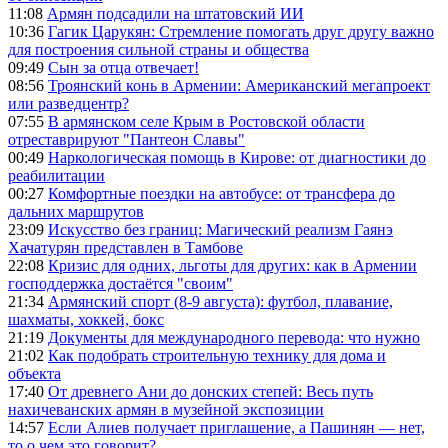
11:08
Армян подсадили на штатовский ИИ
10:36
Гагик Царукян: Стремление помогать друг другу важно
для построения сильной страны и общества
09:49
Сын за отца отвечает!
08:56
Троянский конь в Армении: Американский мегапроект
или разведцентр?
07:55
В армянском селе Крым в Ростовской области
отреставрируют "Пантеон Славы"
00:49
Наркологическая помощь в Кирове: от диагностики до
реабилитации
00:27
Комфортные поездки на автобусе: от трансфера до
дальних маршрутов
23:09
Искусство без границ: Магический реализм Гаянэ
Хачатурян представлен в Тамбове
22:08
Кризис для одних, льготы для других: как в Армении
господдержка достаётся "своим"
21:34
Армянский спорт (8-9 августа): футбол, плавание,
шахматы, хоккей, бокс
21:19
Документы для международного перевода: что нужно
21:02
Как подобрать строительную технику для дома и
объекта
17:40
От древнего Ани до донских степей: Весь путь
нахичеванских армян в музейной экспозиции
14:57
Если Алиев получает приглашение, а Пашинян — нет,
то о чем это говорит?