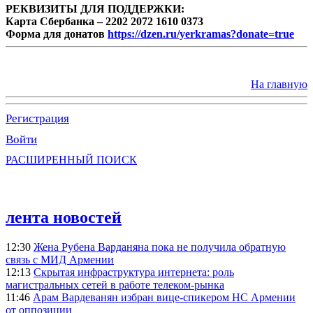
РЕКВИЗИТЫ ДЛЯ ПОДДЕРЖКИ:
Карта Сбербанка – 2202 2072 1610 0373
Форма для донатов
https://dzen.ru/yerkramas?donate=true
На главную
Регистрация
Войти
РАСШИРЕННЫЙ ПОИСК
лента новостей
12:30
Жена Рубена Варданяна пока не получила обратную
связь с МИД Армении
12:13
Скрытая инфраструктура интернета: роль
магистральных сетей в работе телеком-рынка
11:46
Арам Вардеванян избран вице-спикером НС Армении
от оппозиции