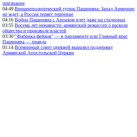
признание
04:49
Внешнеполитический тупик Пашиняна: Запад Армению
не ждет, а Россия теряет терпение
04:16
Война Пашиняна с Арцахом идет даже на стадионах
03:55
Восемь лет ненависти: армянский режиссер о расколе
общества и произволе властей
03:30
"Фабрика фейков" — в парламенте или Главный враг
Пашиняна — правда
01:14
Всемирный совет церквей выразил поддержку
Армянской Апостольской Церкви