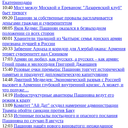
Екатеринодара
10:40
Мост между Москвой и Ереваном: "Лазаревский клуб"
бьет тревогу
09:20
Пашинян за собственные провалы расплачивается
деньгами граждан и суверенитетом
08:05
Яков Кедми: Пашинян оказался в безвыходном
положении со всех сторон
00:01
Хранители традиций из Чалтыря: семья донских армян
признана лучшей в России
20:33
Забвение Арцаха и коридор для Азербайджана: Армения
теряет суверенитет над Сюником
17:03
Армян он любил, как русских, а русских – как армян:
Гений права и милосердия Григорий Джаншиев
15:40
Розовые очки премьера: Пашинян торгует исторической
памятью и празднует дипломатическую капитуляцию
14:48
Дмитрий Медведев: Экономический разрыв с Россией
вызовет в Армении глубокий внутренний кризис. А может, и
что похуже…
14:19
Инфраструктурные авантюры Пашиняна ведут его
режим к краху
13:09
Комитет "Ай Дат" осудил намерение администрации
Трампа обойти санкции против Баку
12:53
Истинные посылы постыдного и опасного послания
Пашиняна по случаю 8 августа
12:03
Пашинян нашёл нового виноватого: неожиданное