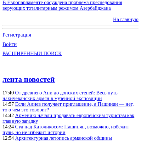
В Европарламенте обсуждена проблема преследования
верующих тоталитарным режимом Азербайджана
На главную
Регистрация
Войти
РАСШИРЕННЫЙ ПОИСК
лента новостей
17:40
От древнего Ани до донских степей: Весь путь
нахичеванских армян в музейной экспозиции
14:57
Если Алиев получает приглашение, а Пашинян — нет,
то о чем это говорит?
14:42
Армению начали продавать европейским туристам как
главную загадку
14:24
Суд над Католикосом: Пашинян, возможно, избежит
пули, но не избежит истории
12:54
Архитектурная летопись армянской общины