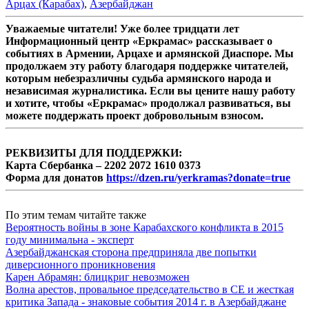
Арцах (Карабах)
,
Азербайджан
Уважаемые читатели! Уже более тридцати лет
Информационный центр «Еркрамас» рассказывает о
событиях в Армении, Арцахе и армянской Диаспоре. Мы
продолжаем эту работу благодаря поддержке читателей,
которым небезразличны судьба армянского народа и
независимая журналистика. Если вы цените нашу работу
и хотите, чтобы «Еркрамас» продолжал развиваться, вы
можете поддержать проект добровольным взносом.
РЕКВИЗИТЫ ДЛЯ ПОДДЕРЖКИ:
Карта Сбербанка – 2202 2072 1610 0373
Форма для донатов
https://dzen.ru/yerkramas?donate=true
По этим темам читайте также
Вероятность войны в зоне Карабахского конфликта в 2015
году минимальна - эксперт
Азербайджанская сторона предприняла две попытки
диверсионного проникновения
Карен Абрамян: блицкриг невозможен
Волна арестов, провальное председательство в СЕ и жесткая
критика Запада - знаковые события 2014 г. в Азербайджане