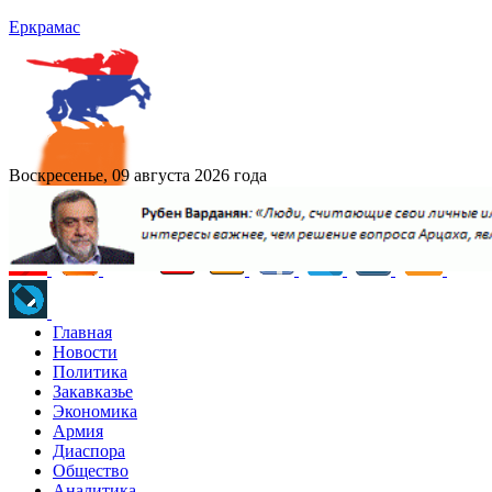
Еркрамас
Воскресенье, 09 августа 2026 года
Главная
Новости
Политика
Закавказье
Экономика
Армия
Диаспора
Общество
Аналитика