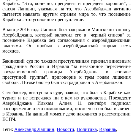
Карабах. "Это, конечно, прецедент и прецедент хороший", -
сказал Лапшин, указывая на то, что Азербайджан активно
пытается навязать другим странам мира то, что посещение
Карабаха - это уголовное преступление.
В конце 2016 года Лапшин был задержан в Минске по запросу
Азербайджана, который включил его в "черный список" за
посещение Карабаха без согласования с азербайджанскими
властями. Он пробыл в азербайджанской тюрьме семь
месяцев.
Бакинский суд по тяжким преступлениям признал виновным
гражданина России и Израиля "за незаконное пересечение
государственной границы Азербайджана в составе
преступной группы", приговорив к трем годам лишения
свободы. Позже блогер был экстрадирован в Азербайджан.
Сам блогер, выступая в суде, заявил, что был в Карабахе как
турист и не встречался ни с кем из руководства. Президент
Азербайджана Ильхам Алиев 11 сентября подписал
распоряжение о его помиловании, после чего он был вывезен
в Израиль. На данный момент дело находится в рассмотрении
ЕСПЧ.
Теги:
Александр Лапшин
,
Новости
,
Политика
,
Израиль
,