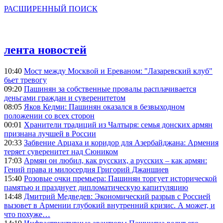
РАСШИРЕННЫЙ ПОИСК
лента новостей
10:40
Мост между Москвой и Ереваном: "Лазаревский клуб"
бьет тревогу
09:20
Пашинян за собственные провалы расплачивается
деньгами граждан и суверенитетом
08:05
Яков Кедми: Пашинян оказался в безвыходном
положении со всех сторон
00:01
Хранители традиций из Чалтыря: семья донских армян
признана лучшей в России
20:33
Забвение Арцаха и коридор для Азербайджана: Армения
теряет суверенитет над Сюником
17:03
Армян он любил, как русских, а русских – как армян:
Гений права и милосердия Григорий Джаншиев
15:40
Розовые очки премьера: Пашинян торгует исторической
памятью и празднует дипломатическую капитуляцию
14:48
Дмитрий Медведев: Экономический разрыв с Россией
вызовет в Армении глубокий внутренний кризис. А может, и
что похуже…