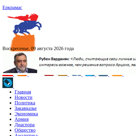
Еркрамас
Воскресенье, 09 августа 2026 года
Главная
Новости
Политика
Закавказье
Экономика
Армия
Диаспора
Общество
Аналитика