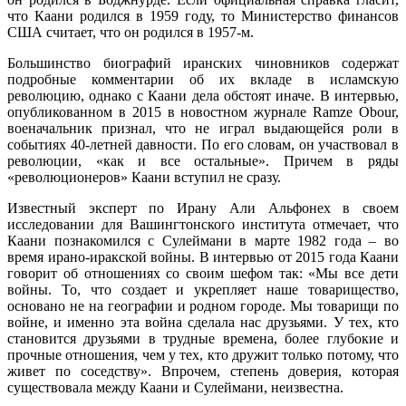
что Каани родился в 1959 году, то Министерство финансов
США считает, что он родился в 1957-м.
Большинство биографий иранских чиновников содержат
подробные комментарии об их вкладе в исламскую
революцию, однако с Каани дела обстоят иначе. В интервью,
опубликованном в 2015 в новостном журнале Ramze Obour,
военачальник признал, что не играл выдающейся роли в
событиях 40-летней давности. По его словам, он участвовал в
революции, «как и все остальные». Причем в ряды
«революционеров» Каани вступил не сразу.
Известный эксперт по Ирану Али Альфонех в своем
исследовании для Вашингтонского института отмечает, что
Каани познакомился с Сулеймани в марте 1982 года – во
время ирано-иракской войны. В интервью от 2015 года Каани
говорит об отношениях со своим шефом так: «Мы все дети
войны. То, что создает и укрепляет наше товарищество,
основано не на географии и родном городе. Мы товарищи по
войне, и именно эта война сделала нас друзьями. У тех, кто
становится друзьями в трудные времена, более глубокие и
прочные отношения, чем у тех, кто дружит только потому, что
живет по соседству». Впрочем, степень доверия, которая
существовала между Каани и Сулеймани, неизвестна.