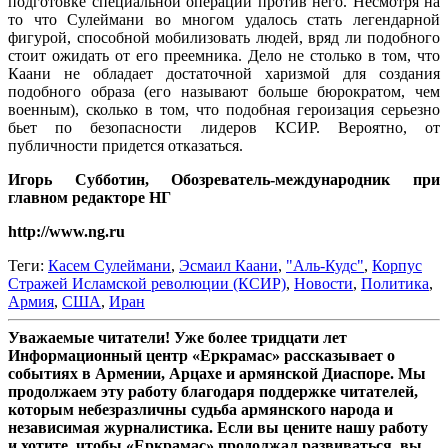
подготовке специальной операции против него. Несмотря на
то что Сулеймани во многом удалось стать легендарной
фигурой, способной мобилизовать людей, вряд ли подобного
стоит ожидать от его преемника. Дело не столько в том, что
Каани не обладает достаточной харизмой для создания
подобного образа (его называют больше бюрократом, чем
военным), сколько в том, что подобная героизация серьезно
бьет по безопасности лидеров КСИР. Вероятно, от
публичности придется отказаться.
Игорь Субботин, Обозреватель-международник при
главном редакторе НГ
http://www.ng.ru
Теги:
Касем Сулеймани
,
Эсмаил Каани
,
"Аль-Кудс"
,
Корпус
Стражей Исламской революции (КСИР)
,
Новости
,
Политика
,
Армия
,
США
,
Иран
Уважаемые читатели! Уже более тридцати лет
Информационный центр «Еркрамас» рассказывает о
событиях в Армении, Арцахе и армянской Диаспоре. Мы
продолжаем эту работу благодаря поддержке читателей,
которым небезразличны судьба армянского народа и
независимая журналистика. Если вы цените нашу работу
и хотите, чтобы «Еркрамас» продолжал развиваться, вы