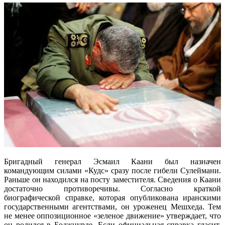
Бригадный генерал Эсмаил Каани был назначен
командующим силами «Кудс» сразу после гибели Сулеймани.
Раньше он находился на посту заместителя. Сведения о Каани
достаточно противоречивы. Согласно краткой
биографической справке, которая опубликована иранскими
государственными агентствами, он уроженец Мешхеда. Тем
не менее оппозиционное «зеленое движение» утверждает, что
он родился в Боджнурде. Если официальная справка гласит,