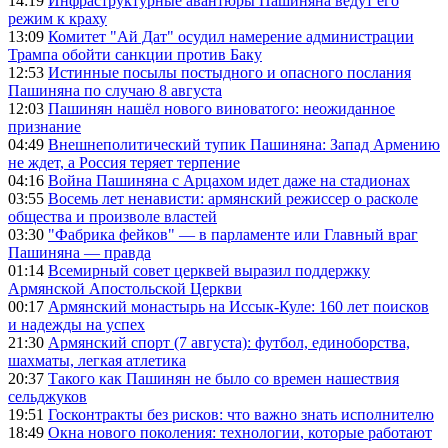
14:19
Инфраструктурные авантюры Пашиняна ведут его
режим к краху
13:09
Комитет "Ай Дат" осудил намерение администрации
Трампа обойти санкции против Баку
12:53
Истинные посылы постыдного и опасного послания
Пашиняна по случаю 8 августа
12:03
Пашинян нашёл нового виноватого: неожиданное
признание
04:49
Внешнеполитический тупик Пашиняна: Запад Армению
не ждет, а Россия теряет терпение
04:16
Война Пашиняна с Арцахом идет даже на стадионах
03:55
Восемь лет ненависти: армянский режиссер о расколе
общества и произволе властей
03:30
"Фабрика фейков" — в парламенте или Главный враг
Пашиняна — правда
01:14
Всемирный совет церквей выразил поддержку
Армянской Апостольской Церкви
00:17
Армянский монастырь на Иссык-Куле: 160 лет поисков
и надежды на успех
21:30
Армянский спорт (7 августа): футбол, единоборства,
шахматы, легкая атлетика
20:37
Такого как Пашинян не было со времен нашествия
сельджуков
19:51
Госконтракты без рисков: что важно знать исполнителю
18:49
Окна нового поколения: технологии, которые работают