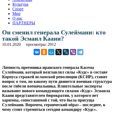
Культура
Спорт
Мир
О нас
ПАРТНЕРЫ
Он сменил генерала Сулеймани: кто
такой Эсмаил Каани?
10.01.2020
просмотры: 2912
Личность преемника иранского генерала Касема
Сулеймани, который возглавлял силы «Кудс» в составе
Корпуса стражей исламской революции (КСИР), ставит
вопрос о том, по какому пути двинется военная структура
после гибели военачальника. Влиятельные эксперты
называют нового командующего силами «Кудс» Эсмаила
Каани представителем бюрократии, у которого нет
харизмы, сопоставимой с той, что была присуща
Сулеймани. Впрочем, героический образ – последнее, к
чему стоит стремиться сегодня командиру «Кудс».