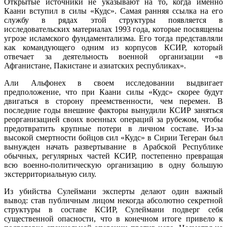
Открытые источники не указывают на то, когда именно
Каани вступил в силы «Кудс». Самая ранняя ссылка на его
службу в рядах этой структуры появляется в
исследовательских материалах 1993 года, которые посвящены
угрозе исламского фундаментализма. Его тогда представляли
как командующего одним из корпусов КСИР, который
отвечает за деятельность военной организации «в
Афганистане, Пакистане и азиатских республиках».
Али Альфонех в своем исследовании выдвигает
предположение, что при Каани силы «Кудс» скорее будут
двигаться в сторону преемственности, чем перемен. В
последние годы внешние факторы вынудили КСИР заняться
реорганизацией своих военных операций за рубежом, чтобы
предотвратить крупные потери в личном составе. Из-за
высокой смертности бойцов сил «Кудс» в Сирии Тегеран был
вынужден начать развертывание в Арабской Республике
обычных, регулярных частей КСИР, постепенно превращая
всю военно-политическую организацию в одну большую
экстерриториальную силу.
Из убийства Сулеймани эксперты делают один важный
вывод: став публичным лицом некогда абсолютно секретной
структуры в составе КСИР, Сулеймани подверг себя
существенной опасности, что в конечном итоге привело к