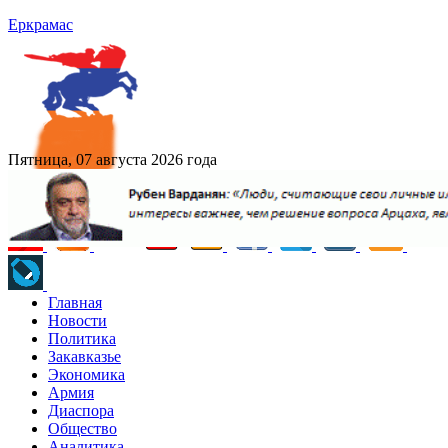
Еркрамас
Пятница, 07 августа 2026 года
Главная
Новости
Политика
Закавказье
Экономика
Армия
Диаспора
Общество
Аналитика