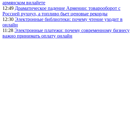
армянском вилайете
12:49
Драматическое падение Армении: товарооборот с
Россией рухнул, а топливо бьет ценовые рекорды
12:30
Электронные библиотеки: почему чтение уходит в
онлайн
11:28
Электронные платежи: почему современному бизнесу
важно принимать оплату онлайн