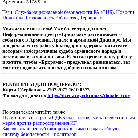
Армении - NEWS.am.
Теги:
Служба национальной безопасности РА (СНБ)
,
Новости
,
Политика
,
Безопасность
,
Общество
,
Терроризм
Уважаемые читатели! Уже более тридцати лет
Информационный центр «Еркрамас» рассказывает о
событиях в Армении, Арцахе и армянской Диаспоре. Мы
продолжаем эту работу благодаря поддержке читателей,
которым небезразличны судьба армянского народа и
независимая журналистика. Если вы цените нашу работу
и хотите, чтобы «Еркрамас» продолжал развиваться, вы
можете поддержать проект добровольным взносом.
РЕКВИЗИТЫ ДЛЯ ПОДДЕРЖКИ:
Карта Сбербанка – 2202 2072 1610 0373
Форма для донатов
https://dzen.ru/yerkramas?donate=true
По этим темам читайте также
Путин призвал страны ОДКБ быть готовыми к превентивным
мерам против распространения ИГ
Закавказские республики должны сами создать общую
систему безопасности – политолог