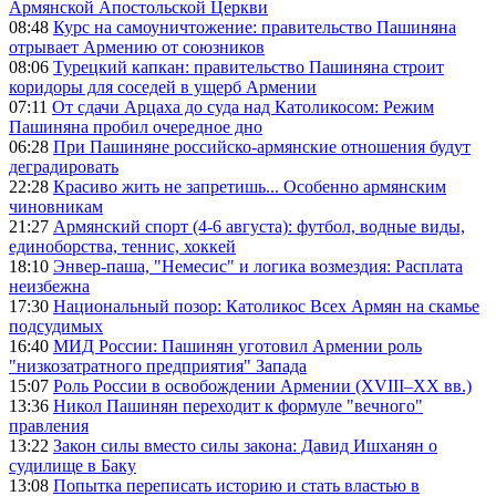
Армянской Апостольской Церкви
08:48
Курс на самоуничтожение: правительство Пашиняна
отрывает Армению от союзников
08:06
Турецкий капкан: правительство Пашиняна строит
коридоры для соседей в ущерб Армении
07:11
От сдачи Арцаха до суда над Католикосом: Режим
Пашиняна пробил очередное дно
06:28
При Пашиняне российско-армянские отношения будут
деградировать
22:28
Красиво жить не запретишь... Особенно армянским
чиновникам
21:27
Армянский спорт (4-6 августа): футбол, водные виды,
единоборства, теннис, хоккей
18:10
Энвер-паша, "Немесис" и логика возмездия: Расплата
неизбежна
17:30
Национальный позор: Католикос Всех Армян на скамье
подсудимых
16:40
МИД России: Пашинян уготовил Армении роль
"низкозатратного предприятия" Запада
15:07
Роль России в освобождении Армении (XVIII–XX вв.)
13:36
Никол Пашинян переходит к формуле "вечного"
правления
13:22
Закон силы вместо силы закона: Давид Ишханян о
судилище в Баку
13:08
Попытка переписать историю и стать властью в