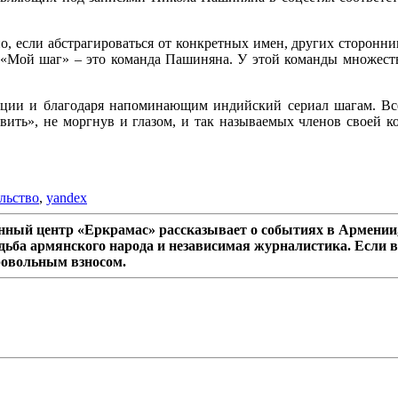
 если абстрагироваться от конкретных имен, других сторонник
с «Мой шаг» – это команда Пашиняна. У этой команды множеств
рции и благодаря напоминающим индийский сериал шагам. Все 
авить», не моргнув и глазом, и так называемых членов своей к
льство
,
yandex
ный центр «Еркрамас» рассказывает о событиях в Армении,
дьба армянского народа и независимая журналистика. Если в
ровольным взносом.