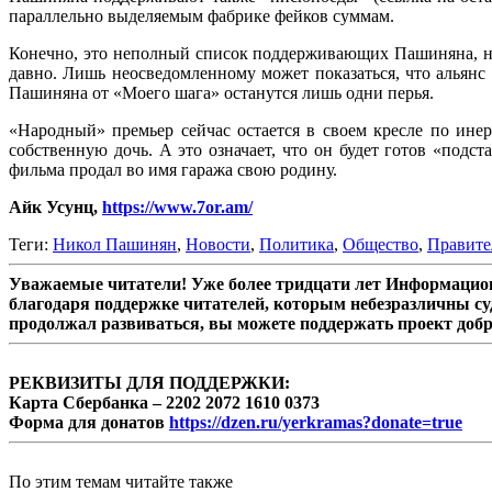
параллельно выделяемым фабрике фейков суммам.
Конечно, это неполный список поддерживающих Пашиняна, но,
давно. Лишь неосведомленному может показаться, что альян
Пашиняна от «Моего шага» останутся лишь одни перья.
«Народный» премьер сейчас остается в своем кресле по ине
собственную дочь. А это означает, что он будет готов «подст
фильма продал во имя гаража свою родину.
Айк Усунц,
https://www.7or.am/
Теги:
Никол Пашинян
,
Новости
,
Политика
,
Общество
,
Правите
Уважаемые читатели! Уже более тридцати лет Информацион
благодаря поддержке читателей, которым небезразличны су
продолжал развиваться, вы можете поддержать проект доб
РЕКВИЗИТЫ ДЛЯ ПОДДЕРЖКИ:
Карта Сбербанка – 2202 2072 1610 0373
Форма для донатов
https://dzen.ru/yerkramas?donate=true
По этим темам читайте также