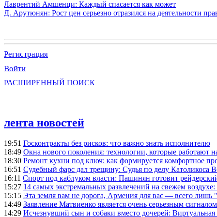
Лаврентий Амшенци: Каждый спасается как может
Д. Арутюнян: Рост цен серьезно отразился на деятельности пр
Регистрация
Войти
РАСШИРЕННЫЙ ПОИСК
лента новостей
19:51
Госконтракты без рисков: что важно знать исполнителю
18:49
Окна нового поколения: технологии, которые работают н
18:30
Ремонт кухни под ключ: как формируется комфортное пр
16:51
Судебный фарс дал трещину: Судья по делу Католикоса В
16:11
Спорт под каблуком власти: Пашинян готовит рейдерск
15:27
14 самых экстремальных развлечений на свежем воздухе:
15:15
Эта земля вам не дорога, Армения для вас — всего лишь 
14:49
Заявление Матвиенко является очень серьезным сигналом
14:29
Исчезнувший сын и собаки вместо дочерей: Виртуальная