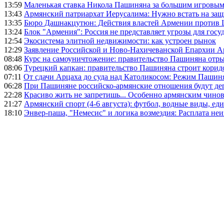
13:59
Маленькая ставка Никола Пашиняна за большим игровым
13:43
Армянский патриархат Иерусалима: Нужно встать на защ
13:35
Бюро Дашнакцутюн: Действия властей Армении против 
13:24
Блок "Армения": Россия не представляет угрозы для гос
12:54
Экосистема элитной недвижимости: как устроен рынок
12:29
Заявление Российской и Ново-Нахичеванской Епархии 
08:48
Курс на самоуничтожение: правительство Пашиняна отр
08:06
Турецкий капкан: правительство Пашиняна строит корид
07:11
От сдачи Арцаха до суда над Католикосом: Режим Пашин
06:28
При Пашиняне российско-армянские отношения будут де
22:28
Красиво жить не запретишь... Особенно армянским чино
21:27
Армянский спорт (4-6 августа): футбол, водные виды, еди
18:10
Энвер-паша, "Немесис" и логика возмездия: Расплата не