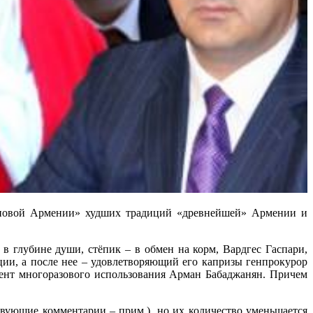
 «новой Армении» худших традиций «древнейшей» Армении и
в глубине души, стёпик – в обмен на корм, Вардгес Гаспари,
ции, а после нее – удовлетворяющий его капризы генпрокурор
нт многоразового использования Арман Бабаджанян. Причем
ующие комментарии – прим.), но их количество уменьшается