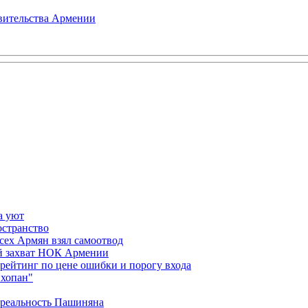
авительства Армении
а уют
остранство
сех Армян взял самоотвод
ий захват НОК Армении
 рейтинг по цене ошибки и порогу входа
"хопан"
 реальность Пашиняна