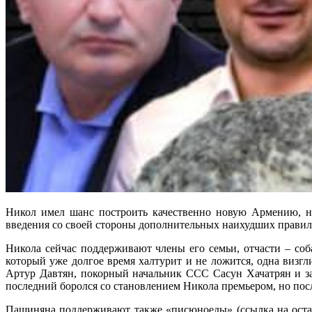
Никол имел шанс построить качественно новую Армению, н
введения со своей стороны дополнительных наихудших правил
Никола сейчас поддерживают члены его семьи, отчасти – соб
который уже долгое время халтурит и не ложится, одна визг
Артур Давтян, покорный начальник ССС Сасун Хачатрян и з
последний боролся со становлением Никола премьером, но пос
Пашиняна поддерживают также «писюноеды» (ссылка на оста