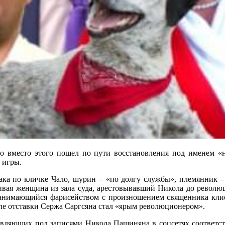
о вместо этого пошел по пути восстановления под именем
 игры.
ака по кличке Чало, шурин – «по долгу службы», племянник – 
ливая женщина из зала суда, арестовывавший Никола до револю
анимающийся фарисейством с произношением священника клие
ле отставки Сержа Саргсяна стал «ярым революционером».
вляющих под записями Никола Пашиняна в соцсетях соответств