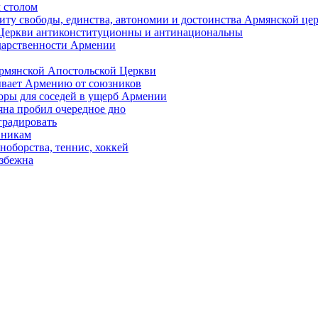
 столом
иту свободы, единства, автономии и достоинства Армянской це
Церкви антиконституционны и антинациональны
ударственности Армении
Армянской Апостольской Церкви
ывает Армению от союзников
оры для соседей в ущерб Армении
яна пробил очередное дно
градировать
вникам
ноборства, теннис, хоккей
избежна