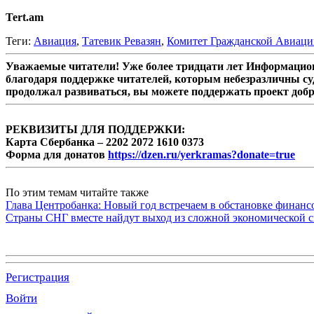
Tert.am
Теги:
Авиация
,
Татевик Ревазян
,
Комитет Гражданской Авиаци
Уважаемые читатели! Уже более тридцати лет Информацион
благодаря поддержке читателей, которым небезразличны су
продолжал развиваться, вы можете поддержать проект доб
РЕКВИЗИТЫ ДЛЯ ПОДДЕРЖКИ:
Карта Сбербанка – 2202 2072 1610 0373
Форма для донатов
https://dzen.ru/yerkramas?donate=true
По этим темам читайте также
Глава Центробанка: Новый год встречаем в обстановке финанс
Страны СНГ вместе найдут выход из сложной экономической с
Регистрация
Войти