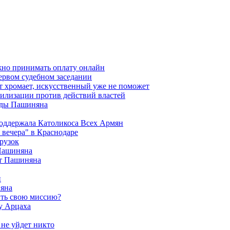
жно принимать оплату онлайн
ервом судебном заседании
т хромает, искусственный уже не поможет
илизации против действий властей
анды Пашиняна
поддержала Католикоса Всех Армян
вечера" в Краснодаре
рузок
 Пашиняна
от Пашиняна
и
яна
ить свою миссию?
у Арцаха
 не уйдет никто