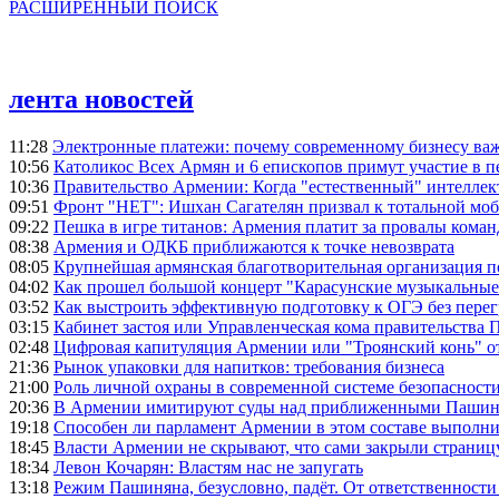
РАСШИРЕННЫЙ ПОИСК
лента новостей
11:28
Электронные платежи: почему современному бизнесу ва
10:56
Католикос Всех Армян и 6 епископов примут участие в п
10:36
Правительство Армении: Когда "естественный" интеллек
09:51
Фронт "НЕТ": Ишхан Сагателян призвал к тотальной моб
09:22
Пешка в игре титанов: Армения платит за провалы ком
08:38
Армения и ОДКБ приближаются к точке невозврата
08:05
Крупнейшая армянская благотворительная организация 
04:02
Как прошел большой концерт "Карасунские музыкальные 
03:52
Как выстроить эффективную подготовку к ОГЭ без перег
03:15
Кабинет застоя или Управленческая кома правительства
02:48
Цифровая капитуляция Армении или "Троянский конь" 
21:36
Рынок упаковки для напитков: требования бизнеса
21:00
Роль личной охраны в современной системе безопасност
20:36
В Армении имитируют суды над приближенными Пашин
19:18
Способен ли парламент Армении в этом составе выполн
18:45
Власти Армении не скрывают, что сами закрыли страниц
18:34
Левон Кочарян: Властям нас не запугать
13:18
Режим Пашиняна, безусловно, падёт. От ответственности