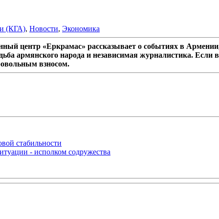
и (КГА)
,
Новости
,
Экономика
ный центр «Еркрамас» рассказывает о событиях в Армении,
дьба армянского народа и независимая журналистика. Если в
ровольным взносом.
овой стабильности
итуации - исполком содружества