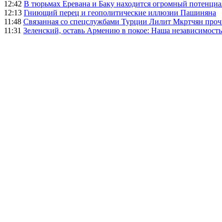
12:42
В тюрьмах Еревана и Баку находится огромный потенциа
12:13
Гниющий перец и геополитические иллюзии Пашиняна
11:48
Связанная со спецслужбами Турции Лилит Мкртчян проч
11:31
Зеленский, оставь Армению в покое: Наша независимость 