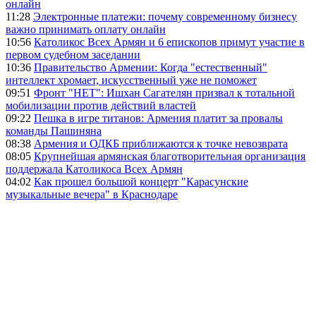
онлайн
11:28
Электронные платежи: почему современному бизнесу
важно принимать оплату онлайн
10:56
Католикос Всех Армян и 6 епископов примут участие в
первом судебном заседании
10:36
Правительство Армении: Когда "естественный"
интеллект хромает, искусственный уже не поможет
09:51
Фронт "НЕТ": Ишхан Сагателян призвал к тотальной
мобилизации против действий властей
09:22
Пешка в игре титанов: Армения платит за провалы
команды Пашиняна
08:38
Армения и ОДКБ приближаются к точке невозврата
08:05
Крупнейшая армянская благотворительная организация
поддержала Католикоса Всех Армян
04:02
Как прошел большой концерт "Карасунские
музыкальные вечера" в Краснодаре