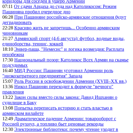
коридоры для соседей в ущерб Армении
07:11
От сдачи Арцаха до суда над Католикосом: Режим
Пашиняна пробил очередное дно
06:28
При Пашиняне российско-армянские отношения будут
деградировать
22:28
Красиво жить не запретишь... Особенно армянским
чиновникам
21:27
Армянский спорт (4-6 августа): футбол, водные виды,
единоборства, теннис, хоккей
18:10
Энвер-паша, "Немесис" и логика возмездия: Расплата
неизбежна
17:30
Национальный позор: Католикос Всех Армян на скамье
подсудимых
16:40
МИД России: Пашинян уготовил Армении роль
"низкозатратного предприятия" Запада
15:07
Роль России в освобождении Армении (XVIII–XX вв.)
13:36
Никол Пашинян переходит к формуле "вечного"
правления
13:22
Закон силы вместо силы закона: Давид Ишханян о
судилище в Баку
13:08
Попытка переписать историю и стать властью в
армянском вилайете
12:49
Драматическое падение Армении: товарооборот с
Россией рухнул, а топливо бьет ценовые рекорды
12:30
Электронные библиотеки: почему чтение уходит в