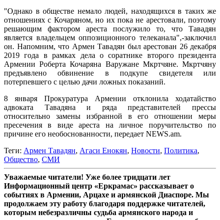
"Однако в обществе немало людей, находящихся в таких же
отношениях с Кочаряном, но их пока не арестовали, поэтому
решающим фактором ареста послужило то, что Тавадян
является владельцем оппозиционного телеканала",-заключил
он. Напомним, что Армен Тавадян был арестован 26 декабря
2019 года в рамках дела о соратнике второго президента
Армении Роберта Кочаряна Варужане Мкртчяне. Мкртчяну
предъявлено обвинение в подкупе свидетеля или
потерпевшего с целью дачи ложных показаний.
8 января Прокуратура Армении отклонила ходатайство
адвоката Тавадяна и ряда представителей прессы
относительно замены избранной в его отношении меры
пресечения в виде ареста на личное поручительство по
причине его необоснованности, передает NEWS.am.
Теги:
Армен Тавадян
,
Агаси Енокян
,
Новости
,
Политика
,
Общество
,
СМИ
Уважаемые читатели! Уже более тридцати лет
Информационный центр «Еркрамас» рассказывает о
событиях в Армении, Арцахе и армянской Диаспоре. Мы
продолжаем эту работу благодаря поддержке читателей,
которым небезразличны судьба армянского народа и