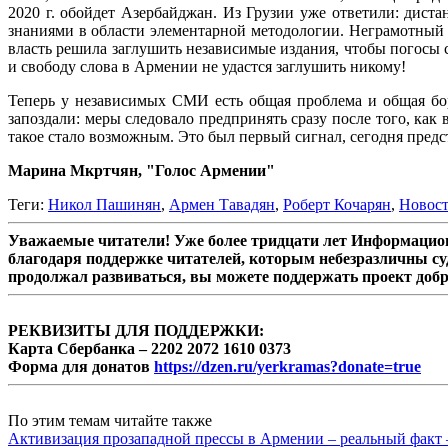
2020 г. обойдет Азербайджан. Из Грузии уже ответили: дис
знаниями в области элементарной методологии. Неграмотный г
власть решила заглушить независимые издания, чтобы погосы 
и свободу слова в Армении не удастся заглушить никому!
Теперь у независимых СМИ есть общая проблема и общая борь
запоздали: меры следовало предпринять сразу после того, ка
такое стало возможным. Это был первый сигнал, сегодня пре
Марина Мкртчян, "Голос Армении"
Теги:
Никол Пашинян
,
Армен Тавадян
,
Роберт Кочарян
,
Новос
Уважаемые читатели! Уже более тридцати лет Информацион
благодаря поддержке читателей, которым небезразличны су
продолжал развиваться, вы можете поддержать проект доб
РЕКВИЗИТЫ ДЛЯ ПОДДЕРЖКИ:
Карта Сбербанка – 2202 2072 1610 0373
Форма для донатов
https://dzen.ru/yerkramas?donate=true
По этим темам читайте также
Активизация прозападной прессы в Армении – реальный факт 