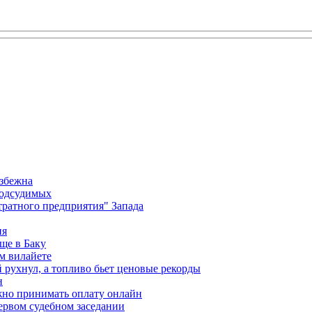
избежна
подсудимых
ратного предприятия" Запада
ия
ще в Баку
м вилайете
 рухнул, а топливо бьет ценовые рекорды
н
жно принимать оплату онлайн
ервом судебном заседании