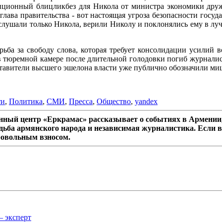
танционный блицликбез для Никола от министра экономики друж
лава правительства - вот настоящая угроза безопасности госуда
слушали только Никола, верили Николу и поклонялись ему в лучш
ба за свободу слова, которая требует консолидации усилий в
к в тюремной камере после длительной голодовки погиб журналис
дставители высшего эшелона власти уже публично обозначили м
ти
,
Политика
,
СМИ
,
Пресса
,
Общество
,
yandex
ный центр «Еркрамас» рассказывает о событиях в Армении,
дьба армянского народа и независимая журналистика. Если в
ровольным взносом.
– эксперт