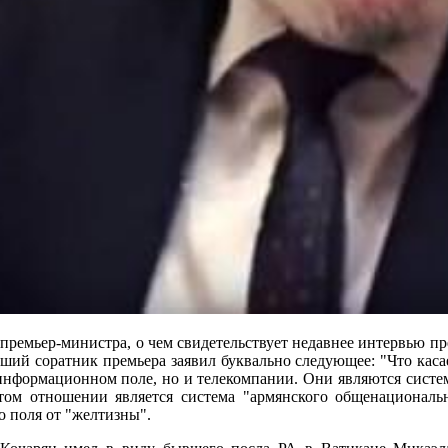
инистра, о чем свидетельствует недавнее интервью предсе
ий соратник премьера заявил буквально следующее: "Что касает
 информационном поле, но и телекомпании. Они являются систе
этом отношении является система "армянского общенационал
 поля от "желтизны".