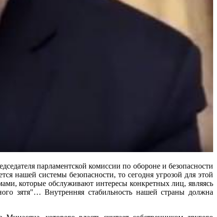
дателя парламентской комиссии по обороне и безопасности
ся нашей системы безопасности, то сегодня угрозой для этой
мами, которые обслуживают интересы конкретных лиц, являясь
ьного зятя"… Внутренняя стабильность нашей страны должна