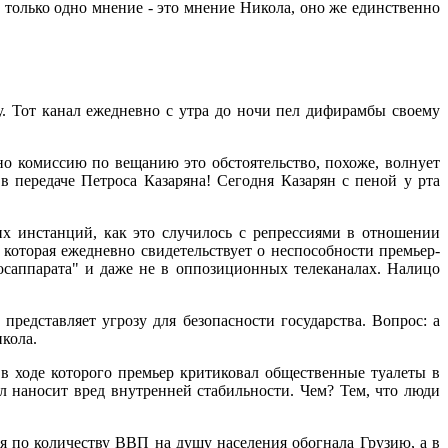
 только одно мнение - это мнение Никола, оно же единственно
. Тот канал ежедневно с утра до ночи пел дифирамбы своему
комиссию по вещанию это обстоятельство, похоже, волнует
в передаче Петроса Казаряна! Сегодня Казарян с пеной у рта
 инстанций, как это случилось с репрессиями в отношении
 которая ежедневно свидетельствует о неспособности премьер-
осаппарата" и даже не в оппозиционных телеканалах. Налицо
представляет угрозу для безопасности государства. Вопрос: а
икола.
 в ходе которого премьер критиковал общественные туалеты в
л наносит вред внутренней стабильности. Чем? Тем, что люди
о количеству ВВП на душу населения обогнала Грузию, а в