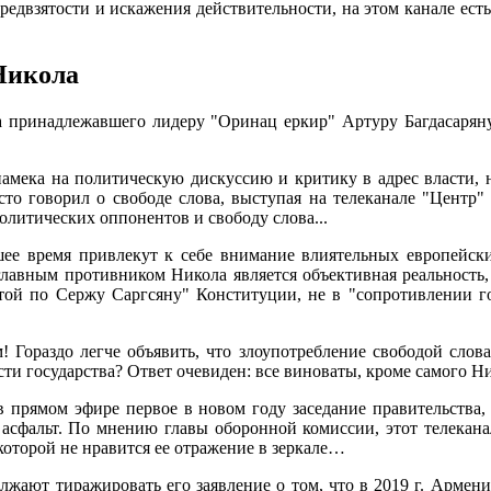
двзятости и искажения действительности, на этом канале есть
Никола
да принадлежавшего лидеру "Оринац еркир" Артуру Багдасаряну
а политическую дискуссию и критику в адрес власти, но 
о говорил о свободе слова, выступая на телеканале "Центр" 
политических оппонентов и свободу слова...
 время привлекут к себе внимание влиятельных европейских
 главным противником Никола является объективная реальность,
той по Сержу Саргсяну" Конституции, не в "сопротивлении г
! Гораздо легче объявить, что злоупотребление свободой слова 
сти государства? Ответ очевиден: все виноваты, кроме самого Н
в прямом эфире первое в новом году заседание правительства,
а асфальт. По мнению главы оборонной комиссии, этот телекана
которой не нравится ее отражение в зеркале…
ражировать его заявление о том, что в 2019 г. Армения п