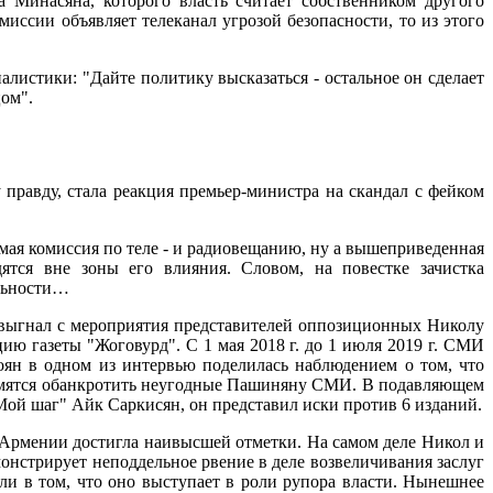
Минасяна, которого власть считает собственником другого
иссии объявляет телеканал угрозой безопасности, то из этого
алистики: "Дайте политику высказаться - остальное он сделает
цом".
правду, стала реакция премьер-министра на скандал с фейком
я комиссия по теле - и радиовещанию, ну а вышеприведенная
ятся вне зоны его влияния. Словом, на повестке зачистка
ильности…
 выгнал с мероприятия представителей оппозиционных Николу
ию газеты "Жоговурд". С 1 мая 2018 г. до 1 июля 2019 г. СМИ
ян в одном из интервью поделилась наблюдением о том, что
тремятся обанкротить неугодные Пашиняну СМИ. В подавляющем
Мой шаг" Айк Саркисян, он представил иски против 6 изданий.
в Армении достигла наивысшей отметки. На самом деле Никол и
онстрирует неподдельное рвение в деле возвеличивания заслуг
ли в том, что оно выступает в роли рупора власти. Нынешнее