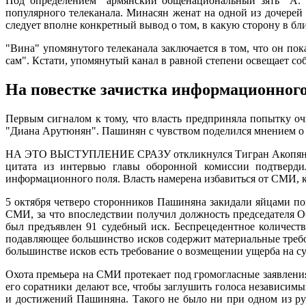
Под определением "армянский общенациональный зять" А. 
популярного телеканала. Минасян женат на одной из дочерей 
следует вполне конкретный вывод о том, в какую сторону в бл
"Вина" упомянутого телеканала заключается в том, что он пок
сам". Кстати, упомянутый канал в равной степени освещает со
На повестке зачистка информационного
Первым сигналом к тому, что власть предприняла попытку оч
"Диана Арутюнян". Пашинян с чувством поделился мнением о 
НА ЭТО ВЫСТУПЛЕНИЕ СРАЗУ откликнулся Тигран Акопян, из ч
цитата из интервью главы оборонной комиссии подтвердил
информационного поля. Власть намерена избавиться от СМИ, 
5 октября четверо сторонников Пашиняна закидали яйцами п
СМИ, за что впоследствии получил должность председателя Об
был предъявлен 91 судебный иск. Беспрецедентное количес
подавляющее большинство исков содержит материальные требо
большинстве исков есть требование о возмещении ущерба на су
Охота премьера на СМИ протекает под громогласные заявления
его соратники делают все, чтобы заглушить голоса независим
и достижений Пашиняна. Такого не было ни при одном из рук