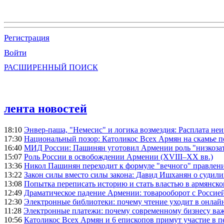
Регистрация
Войти
РАСШИРЕННЫЙ ПОИСК
лента новостей
18:10
Энвер-паша, "Немесис" и логика возмездия: Расплата не
17:30
Национальный позор: Католикос Всех Армян на скамье 
16:40
МИД России: Пашинян уготовил Армении роль "низкозат
15:07
Роль России в освобождении Армении (XVIII–XX вв.)
13:36
Никол Пашинян переходит к формуле "вечного" правлен
13:22
Закон силы вместо силы закона: Давид Ишханян о судили
13:08
Попытка переписать историю и стать властью в армянско
12:49
Драматическое падение Армении: товарооборот с Россией
12:30
Электронные библиотеки: почему чтение уходит в онлай
11:28
Электронные платежи: почему современному бизнесу ва
10:56
Католикос Всех Армян и 6 епископов примут участие в п