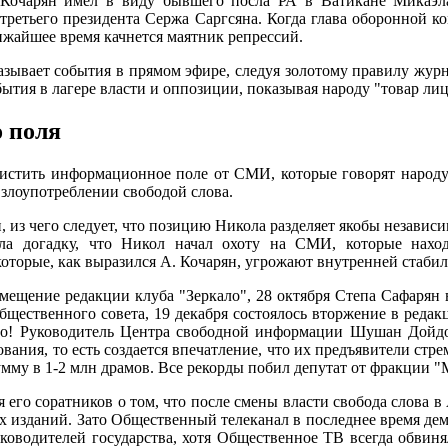
Кочарян имел в виду бывшего посла РА в Ватикане Микаэла 
третьего президента Сержа Саргсяна. Когда глава оборонной ком
ижайшее время качнется маятник репрессий.
азывает события в прямом эфире, следуя золотому правилу журн
бытия в лагере власти и оппозиции, показывая народу "товар ли
 поля
истить информационное поле от СМИ, которые говорят народу 
злоупотреблении свободой слова.
его следует, что позицию Никола разделяет якобы независима
а догадку, что Никол начал охоту на СМИ, которые наход
которые, как выразился А. Кочарян, угрожают внутренней стаб
омещение редакции клуба "Зеркало", 28 октября Степа Сафарян
щественного совета, 19 декабря состоялось вторжение в редакц
тво! Руководитель Центра свободной информации Шушан Дойдо
вания, то есть создается впечатление, что их предъявители с
мму в 1-2 млн драмов. Все рекорды побил депутат от фракции "
 его соратников о том, что после смены власти свобода слова 
ых изданий. Зато Общественный телеканал в последнее время дем
оводителей государства, хотя Общественное ТВ всегда обвиня