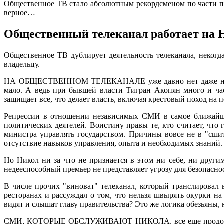
Общественное ТВ стало абсолютным рекордсменом по части пре
верное…
Общественный телеканал работает на 
Общественное ТВ дублирует деятельность телеканала, неког
владельцу.
НА ОБЩЕСТВЕННОМ ТЕЛЕКАНАЛЕ уже давно нет даже намека н
мало. А ведь при бывшей власти Тигран Акопян много и част
защищает все, что делает власть, включая крестовый поход на 
Репрессии в отношении независимых СМИ в самое ближайшее
политических деятелей. Воистину правы те, кто считает, что
министра управлять государством. Причины вовсе не в "сши
отсутствие навыков управления, опыта и необходимых знаний.
Но Никол ни за что не признается в этом ни себе, ни другим
недееспособный премьер не представляет угрозу для безопасно
В числе прочих "виноват" телеканал, который транслировал 
ресторанах и рассуждал о том, что нельзя швырять окурки н
видят и слышат главу правительства? Это же логика обезьяны, 
СМИ, КОТОРЫЕ ОБСЛУЖИВАЮТ НИКОЛА, все еще продолжают ти