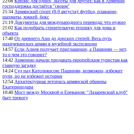
22:08
Кризис для одних, льготы для других: как в Армении
господдержка достаётся "своим"
21:34
Армянский спорт (8-9 августа): футбол, плавание,
шахматы, хоккей, бокс
21:19
Документы для международного перевода: что нужно
21:02
Как подобрать строительную технику для дома и
объекта
17:40
От древнего Ани до донских степей: Весь путь
нахичеванских армян в музейной экспозиции
14:57
Если Алиев получает приглашение, а Пашинян — нет,
то о чем это говорит?
14:42
Армению начали продавать европейским туристам как
главную загадку
14:24
Суд над Католикосом: Пашинян, возможно, избежит
пули, но не избежит истории
12:54
Архитектурная летопись армянской общины
Екатеринодара
10:40
Мост между Москвой и Ереваном: "Лазаревский клуб"
бьет тревогу