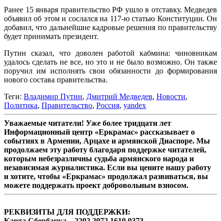
Ранее 15 января правительство РФ ушло в отставку. Медведев
объявил об этом и сослался на 117-ю статью Конституции. Он
добавил, что дальнейшие кадровые решения по правительству
будет принимать президент.
Путин сказал, что доволен работой кабмина: чиновникам
удалось сделать не все, но это и не было возможно. Он также
поручил им исполнять свои обязанности до формирования
нового состава правительства.
Теги:
Владимир Путин
,
Дмитрий Медведев
,
Новости
,
Политика
,
Правительство
,
Россия
,
yandex
Уважаемые читатели! Уже более тридцати лет
Информационный центр «Еркрамас» рассказывает о
событиях в Армении, Арцахе и армянской Диаспоре. Мы
продолжаем эту работу благодаря поддержке читателей,
которым небезразличны судьба армянского народа и
независимая журналистика. Если вы цените нашу работу
и хотите, чтобы «Еркрамас» продолжал развиваться, вы
можете поддержать проект добровольным взносом.
РЕКВИЗИТЫ ДЛЯ ПОДДЕРЖКИ:
Карта Сбербанка – 2202 2072 1610 0373