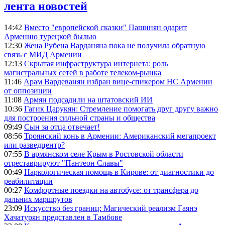
лента новостей
14:42
Вместо "европейской сказки" Пашинян одарит
Армению турецкой былью
12:30
Жена Рубена Варданяна пока не получила обратную
связь с МИД Армении
12:13
Скрытая инфраструктура интернета: роль
магистральных сетей в работе телеком-рынка
11:46
Арам Вардеванян избран вице-спикером НС Армении
от оппозиции
11:08
Армян подсадили на штатовский ИИ
10:36
Гагик Царукян: Стремление помогать друг другу важно
для построения сильной страны и общества
09:49
Сын за отца отвечает!
08:56
Троянский конь в Армении: Американский мегапроект
или разведцентр?
07:55
В армянском селе Крым в Ростовской области
отреставрируют "Пантеон Славы"
00:49
Наркологическая помощь в Кирове: от диагностики до
реабилитации
00:27
Комфортные поездки на автобусе: от трансфера до
дальних маршрутов
23:09
Искусство без границ: Магический реализм Гаянэ
Хачатурян представлен в Тамбове