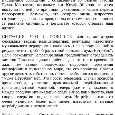
письменное сообщение с объявлением об отмене участия
Рузан Манташян, поскольку г-н Юсиф Эйвазов не хотел
выступать с ней по причинам, указанным в нашем первом
пресс-релизе. Возможно, это создало очень непростую
ситуацию для организаторов, но мы не несем ответственности
за развитие ситуации, в результате которой страдает наш
артист".
СИТУАЦИЯ, ЧТО И ГОВОРИТЬ, для организаторов
сложилась весьма нелицеприятная: репутация известного
музыкального мероприятия оказалась сильно подмоченной в
результате непотребной расистской выходки "мужа Нетребко".
Если оргкомитет SemperOpernball предпочитает оправдывать
хамство Эйвазова и даже прибегает для этого к откровенной
лжи, тем самым поддерживая подобные проявления
ксенофобии в музыкальном мире, это его проблема. Совсем
другое дело, что, собственно, ничего необычного в поведении
"мужа Нетребко" нет. Это просто очередной случай экспорта
армянофобии, усиленно практикуемой азербайджанской
пропагандистской машиной, теперь уже и с заходом в
международную музыкальную среду. Ранее, как известно, был
спорт, теперь вот подключился "муж Нетребко" - один из
очень немногих более или менее известных в музыке
азербайджанских исполнителей.
Между прочим, в Сети можно найти весьма пикантные