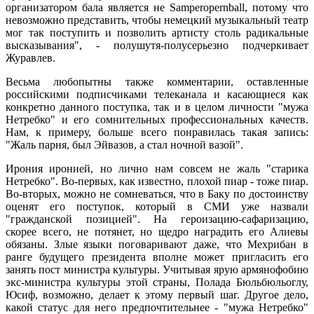
организатором бала является не Samperopernball, потому что
невозможно представить, чтобы немецкий музыкальный театр
мог так поступить и позволить артисту столь радикальные
высказывания", - полушутя-полусерьезно подчеркивает
Журавлев.
Весьма любопытны также комментарии, оставленные
российскими подписчиками телеканала и касающиеся как
конкретно данного поступка, так и в целом личности "мужа
Нетребко" и его сомнительных профессиональных качеств.
Нам, к примеру, больше всего понравилась такая запись:
"Жаль парня, был Эйвазов, а стал ночной вазой".
Ирония иронией, но лично нам совсем не жаль "старика
Нетребко". Во-первых, как известно, плохой пиар - тоже пиар.
Во-вторых, можно не сомневаться, что в Баку по достоинству
оценят его поступок, который в СМИ уже назвали
"гражданской позицией". На героизацию-сафаризацию,
скорее всего, не потянет, но щедро наградить его Алиевы
обязаны. Злые языки поговаривают даже, что Мехрибан в
ранге будущего президента вполне может пригласить его
занять пост министра культуры. Учитывая ярую армянофобию
экс-министра культуры этой страны, Полада Бюльбюльоглу,
Юсиф, возможно, делает к этому первый шаг. Другое дело,
какой статус для него предпочтительнее - "мужа Нетребко"