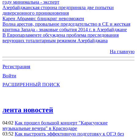
году минимальна - эксперт
Азербайджанская сторона предприняла две попытки
диверсионного проникновения
Карен Абрамян: блицкриг невозможен
Волна арестов, провальное председательство в СЕ и жесткая
критика Запада - знаковые события 2014 г. в Азербайджане
В Европарламенте обсуждена проблема преследования
верующих тоталитарным режимом Азербайджана
На главную
Регистрация
Войти
РАСШИРЕННЫЙ ПОИСК
лента новостей
04:02
Как прошел большой концерт "Карасунские
музыкальные вечера" в Краснодаре
03:52
Как выстроить эффективную подготовку к ОГЭ без