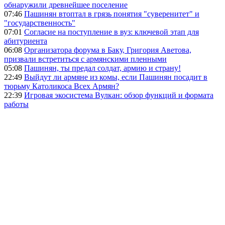
обнаружили древнейшее поселение
07:46
Пашинян втоптал в грязь понятия "суверенитет" и
"государственность"
07:01
Согласие на поступление в вуз: ключевой этап для
абитуриента
06:08
Организатора форума в Баку, Григория Аветова,
призвали встретиться с армянскими пленными
05:08
Пашинян, ты предал солдат, армию и страну!
22:49
Выйдут ли армяне из комы, если Пашинян посадит в
тюрьму Католикоса Всех Армян?
22:39
Игровая экосистема Вулкан: обзор функций и формата
работы