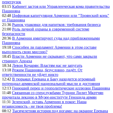
перегрузок
03:15
Кабинет застоя или Управленческая кома правительства
Пашиняна
02:48
Цифровая капитуляция Армении или "Троянский конь"
от Пашиняна
21:36
Рынок упаковки для напитков: требования бизнеса
21:00
Роль личной охраны в современной системе
безопасности
20:36
В Армении имитируют суды над приближенными
Пашиняна
19:18
Способен ли парламент Армении в этом составе
выполнить свою миссию?
18:45
Власти Армении не скрывают, что сами закрыли
страницу Арцаха
18:34
Левон Кочарян: Властям нас не запугать
13:18
Режим Пашиняна, безусловно, падёт. От
ответственности не уйдет никто
12:42
В тюрьмах Еревана и Баку находится огромный
потенциал армянской национальной мысли и достояния
12:13
Гниющий перец и геополитические иллюзии Пашиняна
11:48
Связанная со спецслужбами Турции Лилит Мкртчян
прочитала лекцию в Музее-институте Геноцида армян
11:31
Зеленский, оставь Армению в покое: Наша
независимость - не твоя проблема!
08:12
Тысячелетняя история под ногами: на окраине Еревана