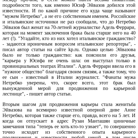
подробности того, как именно Юсиф Эйвазов добился этой
известности. И по какой причине его куда чаще называют
"мужем Нетребко", а не его собственным именем. Российские
и итальянские источники не раз сообщали, что до Нетребко
Эйвазов был женат на 70-летней журналистке Адель Феррари,
которая на момент заключения брака была старше него на 40
лет (!). "Угадайте, кто из них хотел итальянское гражданство?
- задаются ироничным вопросом итальянские репортеры", -
писал автор статьи на сайте kp.ru. Однако целью Эйвазова
было не только гражданство: как пояснили его друзья,
"карьера у Юсифа не очень шла: он выступал только в
провинциальных театрах Италии". Адель Феррари ввела его в
"нужное общество" благодаря своим связям, а также тому, что
ее сын - известный в Италии журналист. "Фанаты мужа
Нетребко уверены, что, скорее всего, этот брак был
вынужденной мерой для продвижения по карьерной
лестнице", - пишет автор статьи.
Вторым шагом для продвижения карьеры стала женитьба
Эйвазова на всемирно известной оперной диве Анне
Нетребко, которая также старше его, правда, всего на 5 лет. И
когда он отпускает в адрес Рузан Манташян циничные
замечания типа "теперь ее хоть кто-то узнает", то совершенно
точно исходит из собственного опыта карьерного
продвижения и известности любой ценой, в том числе