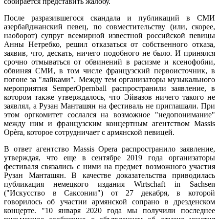
собирается представить жалобу.
После разразившегося скандала и публикаций в СМИ
азербайджанский певец, по совместительству (или, скорее,
наоборот) супруг всемирной известной российской певицы
Анны Нетребко, решил отказаться от собственного отказа,
заявив, что, дескать, ничего подобного не было. И принялся
срочно отмываться от обвинений в расизме и ксенофобии,
обвиняя СМИ, в том числе французский первоисточник, в
погоне за "лайками". Между тем организаторы музыкального
мероприятия SemperOpernball распространили заявление, в
котором также утверждалось, что Эйвазов ничего такого не
заявлял, а Рузан Манташян на фестиваль не приглашали. При
этом оргкомитет сослался на возможное "недопонимание"
между ним и французским концертным агентством Massis
Opèra, которое сотрудничает с армянской певицей.
В ответ агентство Massis Opera распространило заявление,
утверждая, что еще в сентябре 2019 года организаторы
фестиваля связались с ними на предмет возможного участия
Рузан Манташян. В качестве доказательства приводилась
публикация немецкого издания Wirtschaft in Sachsen
("Искусство в Саксонии") от 27 декабря, в которой
говорилось об участии армянской сопрано в дрезденском
концерте. "10 января 2020 года мы получили последнее