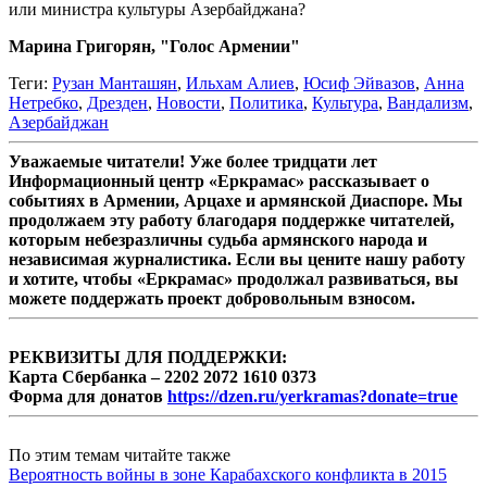
или министра культуры Азербайджана?
Марина Григорян, "Голос Армении"
Теги:
Рузан Манташян
,
Ильхам Алиев
,
Юсиф Эйвазов
,
Анна
Нетребко
,
Дрезден
,
Новости
,
Политика
,
Культура
,
Вандализм
,
Азербайджан
Уважаемые читатели! Уже более тридцати лет
Информационный центр «Еркрамас» рассказывает о
событиях в Армении, Арцахе и армянской Диаспоре. Мы
продолжаем эту работу благодаря поддержке читателей,
которым небезразличны судьба армянского народа и
независимая журналистика. Если вы цените нашу работу
и хотите, чтобы «Еркрамас» продолжал развиваться, вы
можете поддержать проект добровольным взносом.
РЕКВИЗИТЫ ДЛЯ ПОДДЕРЖКИ:
Карта Сбербанка – 2202 2072 1610 0373
Форма для донатов
https://dzen.ru/yerkramas?donate=true
По этим темам читайте также
Вероятность войны в зоне Карабахского конфликта в 2015