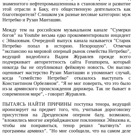
знаменитого нефтепромышленника в становление и развитие
этой отрасли в Баку, его общественную деятельность как
благотворителя? Слишком уж разные весовые категории: муж
Нетребко и Рузан Манташян.
Между тем на российском музыкальном канале "Сумерки
богов" на Youtube весьма едко прокомментировали инцидент
с Эйвазовым. Очередной выпуск канала называется "Старик
Нетребко попал в историю. Нехорошую". Отмечая
"экспансию на мировой оперный рынок семейства Нетребко",
ведущий видеоблога Вадим Журавлев прежде всего
подчеркивает авторитетность сайта Forumopera, который
никогда бы не опубликовал фейковую новость. Он высоко
оценивает мастерство Рузан Манташян и упоминает случай,
когда "семейство Нетребко" отказалось выступать с
Константином Орбеляном". "Я не мог поверить, что это было
из-за армянского происхождения дирижера. Так не бывает в
современном мире", - говорит Журавлев.
ПЫТАЯСЬ НАЙТИ ПРИЧИНЫ поступка тенора, ведущий
иронизирует на предмет того, что, учитывая дороговизну
присутствия на Дрезденском оперном балу, возможно,
"вложились многие азербайджанские поклонники Эйвазова и,
чтобы им понравиться, тенор решил "вытянуть" из
программы армянку". "Но мне сообщили, что на самом деле