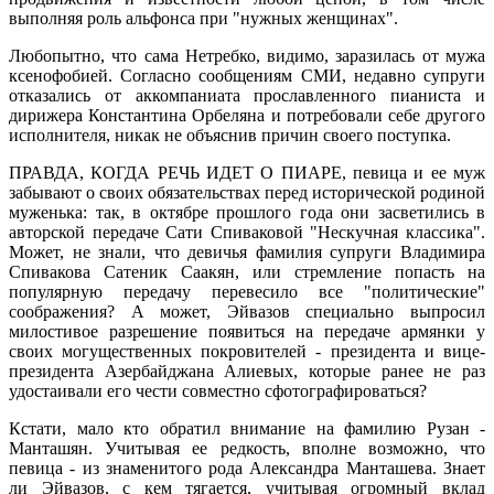
выполняя роль альфонса при "нужных женщинах".
Любопытно, что сама Нетребко, видимо, заразилась от мужа
ксенофобией. Согласно сообщениям СМИ, недавно супруги
отказались от аккомпаниата прославленного пианиста и
дирижера Константина Орбеляна и потребовали себе другого
исполнителя, никак не объяснив причин своего поступка.
ПРАВДА, КОГДА РЕЧЬ ИДЕТ О ПИАРЕ, певица и ее муж
забывают о своих обязательствах перед исторической родиной
муженька: так, в октябре прошлого года они засветились в
авторской передаче Сати Спиваковой "Нескучная классика".
Может, не знали, что девичья фамилия супруги Владимира
Спивакова Сатеник Саакян, или стремление попасть на
популярную передачу перевесило все "политические"
соображения? А может, Эйвазов специально выпросил
милостивое разрешение появиться на передаче армянки у
своих могущественных покровителей - президента и вице-
президента Азербайджана Алиевых, которые ранее не раз
удостаивали его чести совместно сфотографироваться?
Кстати, мало кто обратил внимание на фамилию Рузан -
Манташян. Учитывая ее редкость, вполне возможно, что
певица - из знаменитого рода Александра Манташева. Знает
ли Эйвазов, с кем тягается, учитывая огромный вклад