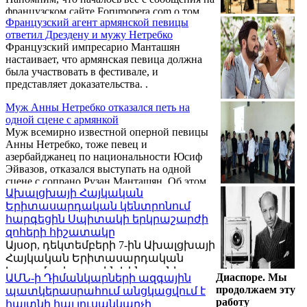
французском сайте Forumopera.com о том,
Французский агент армянской певицы
что певец отказался выступать с армянской
ответил Дрездену и мужу Нетребко
певицей Рузан Манташян по политическим
Французский импресарио Манташян
причинам, в частности, из-за ее армянского
настаивает, что армянская певица должна
происхождения. .
была участвовать в фестивале, и
представляет доказательства. .
Муж Анны Нетребко отказался петь на
одной сцене с армянкой
Муж всемирно известной оперной певицы
Анны Нетребко, тоже певец и
азербайджанец по национальности Юсиф
Эйвазов, отказался выступать на одной
сцене с сопрано Рузан Манташян. Об этом
Ախալցխայի Հայկական
пишет Forumopera.com.
Երիտասարդական կենտրոնում
հարգեցին Սպիտակի երկրաշարժի
զոհերի հիշատակը
Այսօր, դեկտեմբերի 7-ին Ախալցխայի
Հայկական Երիտասարդական
Կրթամշակութային Կենտրոնի
Диаспоре. Мы
ԱՄՆ-ի Դիմանկարների ազգային
նախաձեռնությամբ անցկացվեց
продолжаем эту
պատկերասրահում անցկացվում է
1988թ. Սպիտակի ավերիչ
работу
հայտնի հայ լուսանկարչի