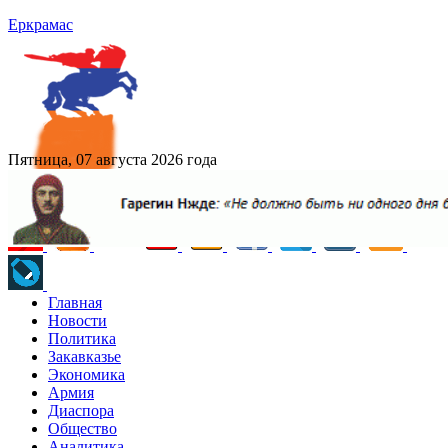
Еркрамас
Пятница, 07 августа 2026 года
Главная
Новости
Политика
Закавказье
Экономика
Армия
Диаспора
Общество
Аналитика