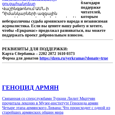
երկրաշարժի զոհերի հիշատակին
благодаря
ցուցահանդեսը
նվիրված միջոցառում:
поддержке
Վաշինգթոնում ԱՄՆ-ի
читателей,
Դիմանկարների ազգային
которым
պատկերասրահում անցկացվում է
небезразличны судьба армянского народа и независимая
հայկական ծագմամբ հայտնի
журналистика. Если вы цените нашу работу и хотите,
կանադացի լուսանկարիչ Յուսուֆ
чтобы «Еркрамас» продолжал развиваться, вы можете
Քարշի աշխատանքների
поддержать проект добровольным взносом.
ցուցահանդես, որը կշարունակվի
մինչեւ 2014թ.-ի ապրիլի 27-ը: Այդ
մասին գրում է «Washington City Paper»-ը:
РЕКВИЗИТЫ ДЛЯ ПОДДЕРЖКИ:
Карта Сбербанка – 2202 2072 1610 0373
Форма для донатов
https://dzen.ru/yerkramas?donate=true
ГЕНОЦИД АРМЯН
Связанная со спецслужбами Турции Лилит Мкртчян
прочитала лекцию в Музее-институте Геноцида армян
Четыре этапа армянского Ливана: Что происходит с одной из
старейших армянских общин мира