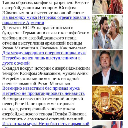
Таким образом, конфликт разрешен. Вместе
с азербайджанским тенором Юсифом
Эйвазовым они выступят на одной сцене. .
На выходку мужа Нетребко отреагировали в
парламенте Армении
Депутаты НС РА направят письмо в
бундестаг Германии в связи с ксенофобским
требованием азербайджанского певца
отмены выступления армянской певицы
Рузан Манташян в Дрездене. Как передает
Для международного оперного цирка муж
Арменпресс, об этом 21 января в
Нетребко ценен лишь выступлениями в
Национальном собрании сообщил член
дуэте с женой
фракции “Мой шаг” Артур Манукян.
Скандал вокруг истории с азербайджанским
тенором Юсифом Эйвазовым, мужем Анны
Нетребко, отказавшимся петь на одной
сцене с армянкой Рузан Манташян,
Всемирно известный бас призвал мужа
набирает обороты. Этот скандал
Нетребко не пропагандировать ненависть
прокомментировала на своей странице в
Всемирно известный немецкий оперный
Facebook российская писательница, член
певец Рене Папе прокомментировал
попечительского совета
скандал, разгоревшийся после отказа
благотворительного фонда "Созидание"
азербайджанского тенора Юсифа Эйвазова
Нарине Абгарян.
выступить с армянской оперной певицей
Из-за отказа мужа Нетребко петь с армянкой
Рузан Манташян. .