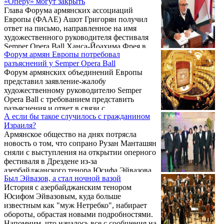
«Оперу» могут закрыть
Глава Форума армянских ассоциаций
Европы (ФААЕ) Ашот Григорян получил
ответ на письмо, направленное на имя
художественного руководителя фестиваля
Semper Opera Ball Ханса-Йоахима Фрея в
Форум армян Европы потребовал
связи со скандалом вокруг участия
разъяснений у Semper Opera Ball
армянской оперной певицы Рузан
Форум армянских объединений Европы
Манташян в Дрезденском оперном балу в
представил заявление-жалобу
феврале 2020 года.
художественному руководителю Semper
Opera Ball с требованием представить
разъяснения и ответ в связи с
А если бы такое случилось с гражданином
шовинистическим шагом. Об этом
Израиля?
говорится в распространенном Форумом
Армянское общество на днях потрясла
армянских объединений Европы заявлении.
новость о том, что сопрано Рузан Манташян
.
сняли с выступления на открытии оперного
фестиваля в Дрездене из-за
азербайджанского тенора Юсифа Эйвазова.
Был Эйвазов, а стал ночной вазой
Корреспондент Sputnik Армения
История с азербайджанским тенором
побеседовал с оперной певицей, сопрано,
Юсифом Эйвазовым, куда больше
народной артисткой Армении Асмик Папян
известным как "муж Нетребко", набирает
и узнал, что она думает о по этому поводу.
обороты, обрастая новыми подробностями.
Беседу вел Карен Аветисян. .
Напомним, что началось все с сообщения на