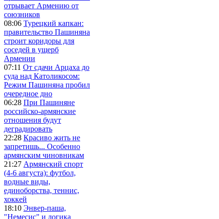
отрывает Армению от
союзников
08:06
Турецкий капкан:
правительство Пашиняна
строит коридоры для
соседей в ущерб
Армении
07:11
От сдачи Арцаха до
суда над Католикосом:
Режим Пашиняна пробил
очередное дно
06:28
При Пашиняне
российско-армянские
отношения будут
деградировать
22:28
Красиво жить не
запретишь... Особенно
армянским чиновникам
21:27
Армянский спорт
(4-6 августа): футбол,
водные виды,
единоборства, теннис,
хоккей
18:10
Энвер-паша,
"Немесис" и логика