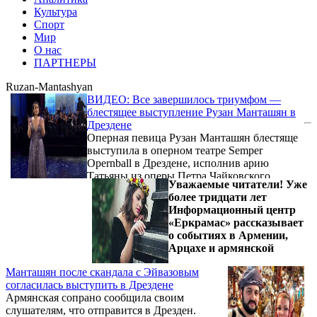
Культура
Спорт
Мир
О нас
ПАРТНЕРЫ
Ruzan-Mantashyan
ВИДЕО: Все завершилось триумфом —
блестящее выступление Рузан Манташян в
Дрездене
Оперная певица Рузан Манташян блестяще
выступила в оперном театре Semper
Opernball в Дрездене, исполнив арию
Татьяны из оперы Петра Чайковского
Уважаемые читатели! Уже
«Евгений Онегин». Ожидаемый концерт
более тридцати лет
состоялся 7 февраля, собрав вместе
Информационный центр
известных артистов со всего мира.
«Еркрамас» рассказывает
о событиях в Армении,
Арцахе и армянской
Манташян после скандала с Эйвазовым
согласилась выступить в Дрездене
Армянская сопрано сообщила своим
слушателям, что отправится в Дрезден.