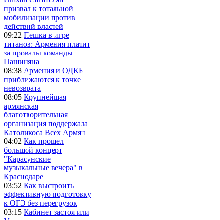
призвал к тотальной
мобилизации против
действий властей
09:22
Пешка в игре
титанов: Армения платит
за провалы команды
Пашиняна
08:38
Армения и ОДКБ
приближаются к точке
невозврата
08:05
Крупнейшая
армянская
благотворительная
организация поддержала
Католикоса Всех Армян
04:02
Как прошел
большой концерт
"Карасунские
музыкальные вечера" в
Краснодаре
03:52
Как выстроить
эффективную подготовку
к ОГЭ без перегрузок
03:15
Кабинет застоя или