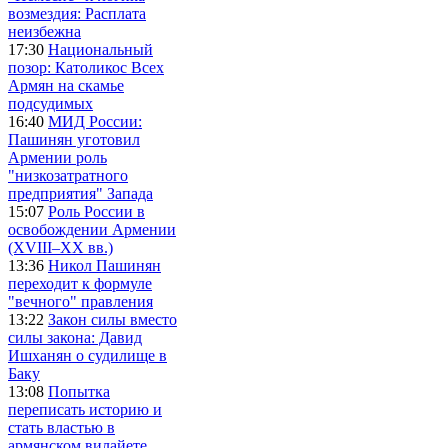
возмездия: Расплата
неизбежна
17:30
Национальный
позор: Католикос Всех
Армян на скамье
подсудимых
16:40
МИД России:
Пашинян уготовил
Армении роль
"низкозатратного
предприятия" Запада
15:07
Роль России в
освобождении Армении
(XVIII–XX вв.)
13:36
Никол Пашинян
переходит к формуле
"вечного" правления
13:22
Закон силы вместо
силы закона: Давид
Ишханян о судилище в
Баку
13:08
Попытка
переписать историю и
стать властью в
армянском вилайете