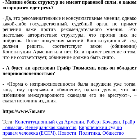
- Мнение обоих структур не имеют правовой силы, о каком
«сюрпризе» идет речь?
- Да, это рекомендательные и консультативные мнения, однако
какой-либо государственный, судебный орган не примет
решения даже против рекомендательного мнения. Это
настолько авторитетные структуры, что против них не
пойдешь. После получения мнений Конституционный суд
должен решить, соответствует закон (обвинение)
Конституции Армении или нет. Если примет решение о том,
что не соответствует, обвинение должно быть снято.
- А будет ли арестован Грайр Товмасян, ведь он обладает
неприкосновенностью?
- «Норма о неприкосновенности была нарушена уже тогда,
когда ему предъявили обвинение, однако думаю, что во
избежание международного скандала его не арестуют», –
сказал источник издания.
https://www.7or.am/
Теги:
Конституционный суд Армении
,
Роберт Кочарян
,
Грайр
Товмасян
,
Венецианская комиссия
,
Европейский суд по
правам человека (ЕСПЧ)
,
Новости
,
Политика
,
Общество