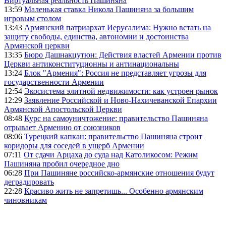
Виртуальная реальность Пашиняна
13:59
Маленькая ставка Никола Пашиняна за большим
игровым столом
13:43
Армянский патриархат Иерусалима: Нужно встать на
защиту свободы, единства, автономии и достоинства
Армянской церкви
13:35
Бюро Дашнакцутюн: Действия властей Армении против
Церкви антиконституционны и антинациональны
13:24
Блок "Армения": Россия не представляет угрозы для
государственности Армении
12:54
Экосистема элитной недвижимости: как устроен рынок
12:29
Заявление Российской и Ново-Нахичеванской Епархии
Армянской Апостольской Церкви
08:48
Курс на самоуничтожение: правительство Пашиняна
отрывает Армению от союзников
08:06
Турецкий капкан: правительство Пашиняна строит
коридоры для соседей в ущерб Армении
07:11
От сдачи Арцаха до суда над Католикосом: Режим
Пашиняна пробил очередное дно
06:28
При Пашиняне российско-армянские отношения будут
деградировать
22:28
Красиво жить не запретишь... Особенно армянским
чиновникам