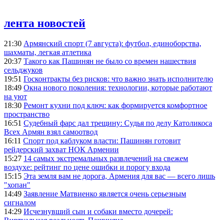
лента новостей
21:30
Армянский спорт (7 августа): футбол, единоборства,
шахматы, легкая атлетика
20:37
Такого как Пашинян не было со времен нашествия
сельджуков
19:51
Госконтракты без рисков: что важно знать исполнителю
18:49
Окна нового поколения: технологии, которые работают
на уют
18:30
Ремонт кухни под ключ: как формируется комфортное
пространство
16:51
Судебный фарс дал трещину: Судья по делу Католикоса
Всех Армян взял самоотвод
16:11
Спорт под каблуком власти: Пашинян готовит
рейдерский захват НОК Армении
15:27
14 самых экстремальных развлечений на свежем
воздухе: рейтинг по цене ошибки и порогу входа
15:15
Эта земля вам не дорога, Армения для вас — всего лишь
"хопан"
14:49
Заявление Матвиенко является очень серьезным
сигналом
14:29
Исчезнувший сын и собаки вместо дочерей: