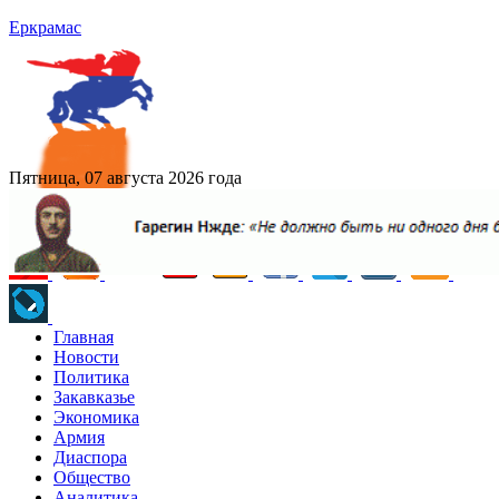
Еркрамас
Пятница, 07 августа 2026 года
Главная
Новости
Политика
Закавказье
Экономика
Армия
Диаспора
Общество
Аналитика