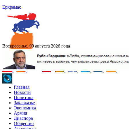
Еркрамас
Воскресенье, 09 августа 2026 года
Главная
Новости
Политика
Закавказье
Экономика
Армия
Диаспора
Общество
Аналитика