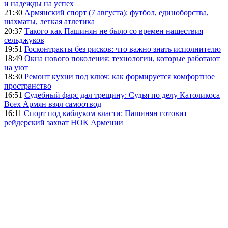
и надежды на успех
21:30
Армянский спорт (7 августа): футбол, единоборства,
шахматы, легкая атлетика
20:37
Такого как Пашинян не было со времен нашествия
сельджуков
19:51
Госконтракты без рисков: что важно знать исполнителю
18:49
Окна нового поколения: технологии, которые работают
на уют
18:30
Ремонт кухни под ключ: как формируется комфортное
пространство
16:51
Судебный фарс дал трещину: Судья по делу Католикоса
Всех Армян взял самоотвод
16:11
Спорт под каблуком власти: Пашинян готовит
рейдерский захват НОК Армении