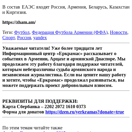
В состав ЕАЭС входят Россия, Армения, Беларусь, Казахстан
и Киргизия.
https://zham.am/
Теги:
Футбол
,
Федерация Футбола Армении (ФФА)
,
Новости
,
Спорт
,
Россия
,
yandex
Уважаемые читатели! Уже более тридцати лет
Информационный центр «Еркрамас» рассказывает о
событиях в Армении, Арцахе и армянской Диаспоре. Мы
продолжаем эту работу благодаря поддержке читателей,
которым небезразличны судьба армянского народа и
независимая журналистика. Если вы цените нашу работу
и хотите, чтобы «Еркрамас» продолжал развиваться, вы
можете поддержать проект добровольным взносом.
РЕКВИЗИТЫ ДЛЯ ПОДДЕРЖКИ:
Карта Сбербанка – 2202 2072 1610 0373
Форма для донатов
https://dzen.ru/yerkramas?donate=true
По этим темам читайте также