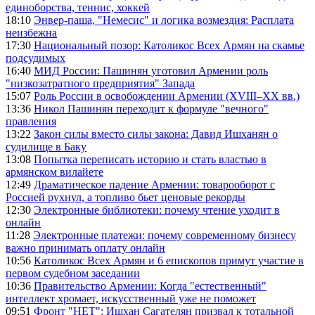
единоборства, теннис, хоккей
18:10
Энвер-паша, "Немесис" и логика возмездия: Расплата
неизбежна
17:30
Национальный позор: Католикос Всех Армян на скамье
подсудимых
16:40
МИД России: Пашинян уготовил Армении роль
"низкозатратного предприятия" Запада
15:07
Роль России в освобождении Армении (XVIII–XX вв.)
13:36
Никол Пашинян переходит к формуле "вечного"
правления
13:22
Закон силы вместо силы закона: Давид Ишханян о
судилище в Баку
13:08
Попытка переписать историю и стать властью в
армянском вилайете
12:49
Драматическое падение Армении: товарооборот с
Россией рухнул, а топливо бьет ценовые рекорды
12:30
Электронные библиотеки: почему чтение уходит в
онлайн
11:28
Электронные платежи: почему современному бизнесу
важно принимать оплату онлайн
10:56
Католикос Всех Армян и 6 епископов примут участие в
первом судебном заседании
10:36
Правительство Армении: Когда "естественный"
интеллект хромает, искусственный уже не поможет
09:51
Фронт "НЕТ": Ишхан Сагателян призвал к тотальной