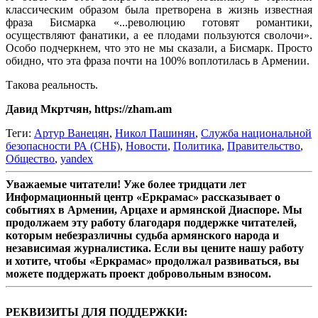
классическим образом была претворена в жизнь известная
фраза Бисмарка «...революцию готовят романтики,
осуществляют фанатики, а ее плодами пользуются сволочи».
Особо подчеркнем, что это не мы сказали, а Бисмарк. Просто
обидно, что эта фраза почти на 100% воплотилась в Армении.
Такова реальность.
Давид Мкртчян, https://zham.am
Теги:
Артур Ванецян
,
Никол Пашинян
,
Служба национальной
безопасности РА (СНБ)
,
Новости
,
Политика
,
Правительство
,
Общество
,
yandex
Уважаемые читатели! Уже более тридцати лет
Информационный центр «Еркрамас» рассказывает о
событиях в Армении, Арцахе и армянской Диаспоре. Мы
продолжаем эту работу благодаря поддержке читателей,
которым небезразличны судьба армянского народа и
независимая журналистика. Если вы цените нашу работу
и хотите, чтобы «Еркрамас» продолжал развиваться, вы
можете поддержать проект добровольным взносом.
РЕКВИЗИТЫ ДЛЯ ПОДДЕРЖКИ: