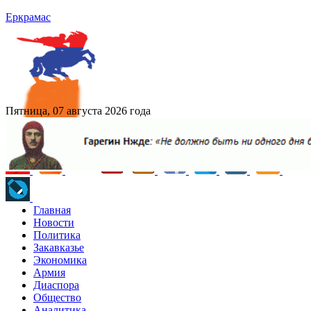
Еркрамас
Пятница, 07 августа 2026 года
Главная
Новости
Политика
Закавказье
Экономика
Армия
Диаспора
Общество
Аналитика