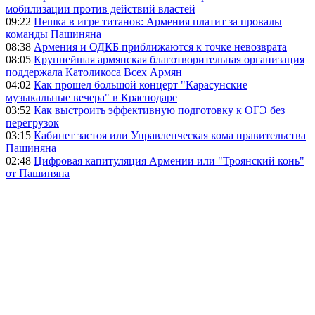
мобилизации против действий властей
09:22
Пешка в игре титанов: Армения платит за провалы
команды Пашиняна
08:38
Армения и ОДКБ приближаются к точке невозврата
08:05
Крупнейшая армянская благотворительная организация
поддержала Католикоса Всех Армян
04:02
Как прошел большой концерт "Карасунские
музыкальные вечера" в Краснодаре
03:52
Как выстроить эффективную подготовку к ОГЭ без
перегрузок
03:15
Кабинет застоя или Управленческая кома правительства
Пашиняна
02:48
Цифровая капитуляция Армении или "Троянский конь"
от Пашиняна