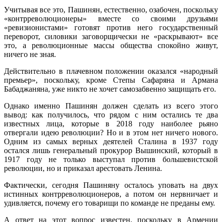
Учитывая все это, Пашинян, естественно, озабочен, поскольку
«контрреволюционеры» вместе со своими друзьями
«ревизионистами» готовят против него государственный
переворот, силовики заговорщически не «раскрывают» все
это, а революционные массы общества спокойно живут,
ничего не зная.
Действительно в плачевном положении оказался «народный
премьер», поскольку, кроме Степы Сафаряна и Армана
Бабаджаняна, уже никто не хочет самозабвенно защищать его.
Однако именно Пашинян должен сделать из всего этого
вывод: как получилось, что рядом с ним остались те два
известных лица, которые в 2018 году наиболее рьяно
отвергали идею революции? Но и в этом нет ничего нового.
Одним из самых верных деятелей Сталина в 1937 году
остался лишь генеральный прокурор Вышинский, который в
1917 году не только выступал против большевистской
революции, но и приказал арестовать Ленина.
Фактически, сегодня Пашиняну осталось уповать на двух
истинных контрреволюционеров, а потом он нервничает и
удивляется, почему его товарищи по команде не преданы ему.
А ответ на этот вопрос известен, поскольку в Армении