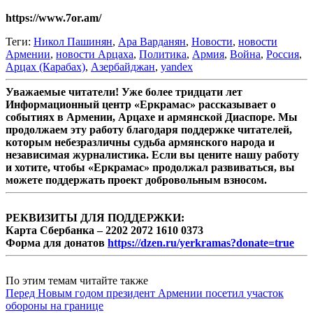
https://www.7or.am/
Теги:
Никол Пашинян
,
Ара Варданян
,
Новости
,
новости
Армении
,
новости Арцаха
,
Политика
,
Армия
,
Война
,
Россия
,
Арцах (Карабах)
,
Азербайджан
,
yandex
Уважаемые читатели! Уже более тридцати лет
Информационный центр «Еркрамас» рассказывает о
событиях в Армении, Арцахе и армянской Диаспоре. Мы
продолжаем эту работу благодаря поддержке читателей,
которым небезразличны судьба армянского народа и
независимая журналистика. Если вы цените нашу работу
и хотите, чтобы «Еркрамас» продолжал развиваться, вы
можете поддержать проект добровольным взносом.
РЕКВИЗИТЫ ДЛЯ ПОДДЕРЖКИ:
Карта Сбербанка – 2202 2072 1610 0373
Форма для донатов
https://dzen.ru/yerkramas?donate=true
По этим темам читайте также
Перед Новым годом президент Армении посетил участок
обороны на границе