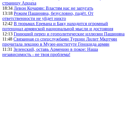
страницу Арцаха
18:34
Левон Кочарян: Властям нас не запугать
13:18
Режим Пашиняна, безусловно, падёт. От
ответственности не уйдет никто
12:42
В тюрьмах Еревана и Баку находится огромный
потенциал армянской национальной мысли и достояния
12:13
Гниющий перец и геополитические иллюзии Пашиняна
11:48
Связанная со спецслужбами Турции Лилит Мкртчян
прочитала лекцию в Музее-институте Геноцида армян
11:31
Зеленский, оставь Армению в покое: Наша
независимость - не твоя проблема!