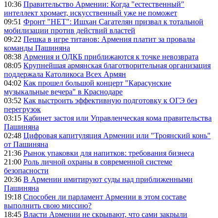
10:36
Правительство Армении: Когда "естественный"
интеллект хромает, искусственный уже не поможет
09:51
Фронт "НЕТ": Ишхан Сагателян призвал к тотальной
мобилизации против действий властей
09:22
Пешка в игре титанов: Армения платит за провалы
команды Пашиняна
08:38
Армения и ОДКБ приближаются к точке невозврата
08:05
Крупнейшая армянская благотворительная организация
поддержала Католикоса Всех Армян
04:02
Как прошел большой концерт "Карасунские
музыкальные вечера" в Краснодаре
03:52
Как выстроить эффективную подготовку к ОГЭ без
перегрузок
03:15
Кабинет застоя или Управленческая кома правительства
Пашиняна
02:48
Цифровая капитуляция Армении или "Троянский конь"
от Пашиняна
21:36
Рынок упаковки для напитков: требования бизнеса
21:00
Роль личной охраны в современной системе
безопасности
20:36
В Армении имитируют суды над приближенными
Пашиняна
19:18
Способен ли парламент Армении в этом составе
выполнить свою миссию?
18:45
Власти Армении не скрывают, что сами закрыли