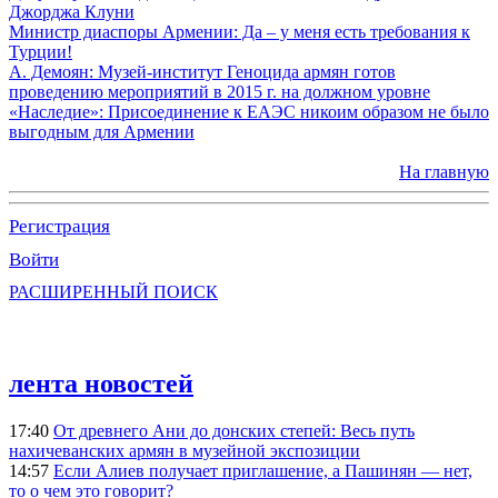
Джорджа Клуни
Министр диаспоры Армении: Да – у меня есть требования к
Турции!
А. Демоян: Музей-институт Геноцида армян готов
проведению мероприятий в 2015 г. на должном уровне
«Наследие»: Присоединение к ЕАЭС никоим образом не было
выгодным для Армении
На главную
Регистрация
Войти
РАСШИРЕННЫЙ ПОИСК
лента новостей
17:40
От древнего Ани до донских степей: Весь путь
нахичеванских армян в музейной экспозиции
14:57
Если Алиев получает приглашение, а Пашинян — нет,
то о чем это говорит?