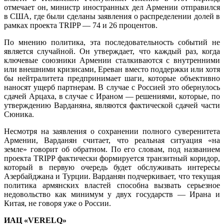
отмечает он, министр иностранных дел Армении отправился
в США, где были сделаны заявления о распределении долей в
рамках проекта TRIPP — 74 и 26 процентов.
По мнению политика, эта последовательность событий не
является случайной. Он утверждает, что каждый раз, когда
ключевые союзники Армении сталкиваются с внутренними
или внешними кризисами, Ереван вместо поддержки или хотя
бы нейтралитета предпринимает шаги, которые объективно
наносят ущерб партнерам. В случае с Россией это обернулось
сдачей Арцаха, в случае с Ираном — решениями, которые, по
утверждению Варданяна, являются фактической сдачей части
Сюника.
Несмотря на заявления о сохранении полного суверенитета
Армении, Варданян считает, что реальная ситуация «на
земле» говорит об обратном. По его словам, под названием
проекта TRIPP фактически формируется транзитный коридор,
который в первую очередь будет обслуживать интересы
Азербайджана и Турции. Варданян подчеркивает, что текущая
политика армянских властей способна вызвать серьезное
недовольство как минимум у двух государств — Ирана и
Китая, не говоря уже о России.
ИАЦ «VERELQ»