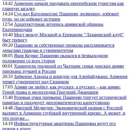
14:42
Армению начали продавать европейским туристам как
главную загадку
14:24
Суд над Католикосом: Пашинян, возможно, избежит
пули, но не избежит истории
12:54
Архитектурная летопись армянской общины
Екатеринодара
10:40
Мост между Москвой и Ереваном: "Лазаревский клуб"
бьет тревогу
09:20
Пашинян за собственные провалы расплачивается
деньгами граждан и суверенитетом
08:05
Яков Кедми: Пашинян оказался в безвыходном
положении со всех сторон
00:01
Хранители традиций из Чалтыря: семья донских армян
признана лучшей в России
20:33
Забвение Арцаха и коридор для Азербайджана: Армения
теряет суверенитет над Сюником
17:03
Армян он любил, как русских, а русских – как армян:
Гений права и милосердия Григорий Джаншиев
15:40
Розовые очки премьера: Пашинян торгует исторической
памятью и празднует дипломатическую капитуляцию
14:48
Дмитрий Медведев: Экономический разрыв с Россией
вызовет в Армении глубокий внутренний кризис. А может, и
что похуже…
14:19
Инфраструктурные авантюры Пашиняна ведут его
режим к краху