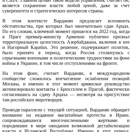
и США. Главной целью такой модели управления, считает он,
является сохранение власти любой ценой, даже за счет
суверенитета и стратегических интересов страны.
В этом контексте Варданян предлагает вспомнить
обстоятельства, при которых был окончательно сдан Арцах.
По его словам, ключевой момент пришелся на 2022 год, когда
в Праге премьер-министр Армении публично признал
территориальную целостность Азербайджана, включив в нее
и Нагорный Карабах. Это решение, подчеркивает политик,
было принято в период, когда Россия столкнулась с
серьезными военными и политическими трудностями на фоне
войны в Украине, в том числе отступлениями на фронте.
На этом фоне, считает Варданян, в международном
сообществе сложилось впечатление ослабления позиций
Москвы, и именно в этот момент армянское руководство
активизировало контакты с Брюсселем и Прагой, фактически
согласившись на сдачу Арцаха — несмотря на присутствие
там российских миротворцев.
Проводя параллели с текущей ситуацией, Варданян обращает
внимание на недавние масштабные протесты в Иране,
сопровождавшиеся многочисленными жертвами и
породившие в мире ожидания возможной дестабилизации
власти в Исламской Республике. Именно в этот период,