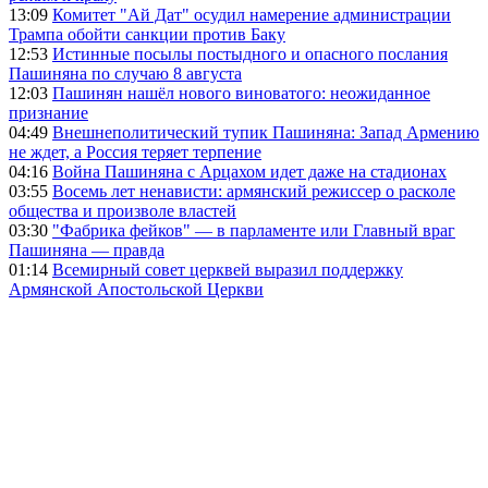
13:09
Комитет "Ай Дат" осудил намерение администрации
Трампа обойти санкции против Баку
12:53
Истинные посылы постыдного и опасного послания
Пашиняна по случаю 8 августа
12:03
Пашинян нашёл нового виноватого: неожиданное
признание
04:49
Внешнеполитический тупик Пашиняна: Запад Армению
не ждет, а Россия теряет терпение
04:16
Война Пашиняна с Арцахом идет даже на стадионах
03:55
Восемь лет ненависти: армянский режиссер о расколе
общества и произволе властей
03:30
"Фабрика фейков" — в парламенте или Главный враг
Пашиняна — правда
01:14
Всемирный совет церквей выразил поддержку
Армянской Апостольской Церкви