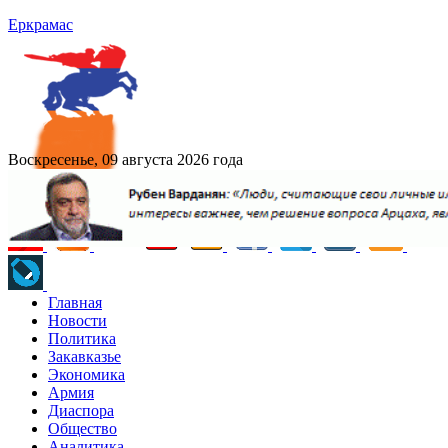
Еркрамас
Воскресенье, 09 августа 2026 года
Главная
Новости
Политика
Закавказье
Экономика
Армия
Диаспора
Общество
Аналитика