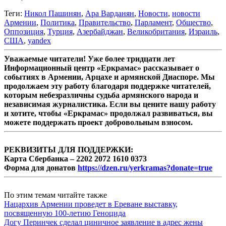
Теги:
Никол Пашинян
,
Ара Варданян
,
Новости
,
новости
Армении
,
Политика
,
Правительство
,
Парламент
,
Общество
,
Оппозиция
,
Турция
,
Азербайджан
,
Великобритания
,
Израиль
,
США
,
yandex
Уважаемые читатели! Уже более тридцати лет
Информационный центр «Еркрамас» рассказывает о
событиях в Армении, Арцахе и армянской Диаспоре. Мы
продолжаем эту работу благодаря поддержке читателей,
которым небезразличны судьба армянского народа и
независимая журналистика. Если вы цените нашу работу
и хотите, чтобы «Еркрамас» продолжал развиваться, вы
можете поддержать проект добровольным взносом.
РЕКВИЗИТЫ ДЛЯ ПОДДЕРЖКИ:
Карта Сбербанка – 2202 2072 1610 0373
Форма для донатов
https://dzen.ru/yerkramas?donate=true
По этим темам читайте также
Нацархив Армении проведет в Ереване выставку,
посвященную 100-летию Геноцида
Догу Перинчек сделал циничное заявление в адрес жены