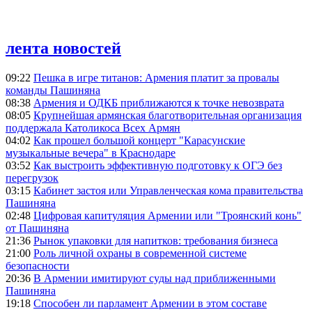
лента новостей
09:22
Пешка в игре титанов: Армения платит за провалы
команды Пашиняна
08:38
Армения и ОДКБ приближаются к точке невозврата
08:05
Крупнейшая армянская благотворительная организация
поддержала Католикоса Всех Армян
04:02
Как прошел большой концерт "Карасунские
музыкальные вечера" в Краснодаре
03:52
Как выстроить эффективную подготовку к ОГЭ без
перегрузок
03:15
Кабинет застоя или Управленческая кома правительства
Пашиняна
02:48
Цифровая капитуляция Армении или "Троянский конь"
от Пашиняна
21:36
Рынок упаковки для напитков: требования бизнеса
21:00
Роль личной охраны в современной системе
безопасности
20:36
В Армении имитируют суды над приближенными
Пашиняна
19:18
Способен ли парламент Армении в этом составе