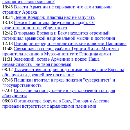
выполнить свою миссию?
18:45
Власти Армении не скрывают, что сами закрыли
страницу Арцаха
18:34
Левон Кочарян: Властям нас не запугать
13:18
Режим Пашиняна, безусловно, падёт. От
ответственности не уйдет никто
12:42
В тюрьмах Еревана и Баку находится огромный
потенциал армянской национальной мысли и достояния
12:13
Гниющий перец и геополитические иллюзии Пашиняна
11:48
Связанная со спецслужбами Турции Лилит Мкртчян
прочитала лекцию в Музее-институте Геноцида армян
11:31
Зеленский, оставь Армению в покое: Наша
независимость - не твоя проблема!
08:12
Тысячелетняя история под ногами: на окраине Еревана
обнаружили древнейшее поселение
07:46
Пашинян втоптал в грязь понятия "суверенитет" и
"государственность"
07:01
Согласие на поступление в вуз: ключевой этап для
абитуриента
06:08
Организатора форума в Баку, Григория Аветова,
призвали встретиться с армянскими пленными