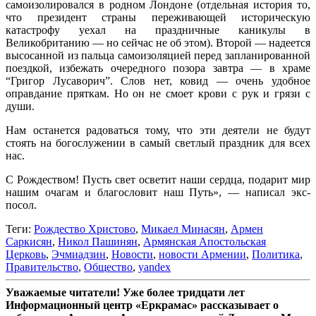
самоизолировался в родном Лондоне (отдельная история то,
что президент страны переживающей историческую
катастрофу уехал на праздничные каникулы в
Великобританию — но сейчас не об этом). Второй — надеется
высосанной из пальца самоизоляцией перед запланированной
поездкой, избежать очередного позора завтра — в храме
“Григор Лусаворич”. Слов нет, ковид — очень удобное
оправдание пряткам. Но он не смоет крови с рук и грязи с
души.
Нам останется радоваться тому, что эти деятели не будут
стоять на богослужении в самый светлый праздник для всех
нас.
С Рождеством! Пусть свет осветит наши сердца, подарит мир
нашим очагам и благословит наш Путь», — написал экс-
посол.
Теги:
Рождество Христово
,
Микаел Минасян
,
Армен
Саркисян
,
Никол Пашинян
,
Армянская Апостольская
Церковь
,
Эчмиадзин
,
Новости
,
новости Армении
,
Политика
,
Правительство
,
Общество
,
yandex
Уважаемые читатели! Уже более тридцати лет
Информационный центр «Еркрамас» рассказывает о