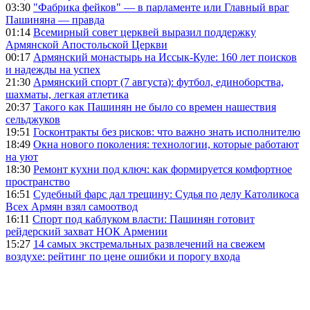
03:30
"Фабрика фейков" — в парламенте или Главный враг
Пашиняна — правда
01:14
Всемирный совет церквей выразил поддержку
Армянской Апостольской Церкви
00:17
Армянский монастырь на Иссык-Куле: 160 лет поисков
и надежды на успех
21:30
Армянский спорт (7 августа): футбол, единоборства,
шахматы, легкая атлетика
20:37
Такого как Пашинян не было со времен нашествия
сельджуков
19:51
Госконтракты без рисков: что важно знать исполнителю
18:49
Окна нового поколения: технологии, которые работают
на уют
18:30
Ремонт кухни под ключ: как формируется комфортное
пространство
16:51
Судебный фарс дал трещину: Судья по делу Католикоса
Всех Армян взял самоотвод
16:11
Спорт под каблуком власти: Пашинян готовит
рейдерский захват НОК Армении
15:27
14 самых экстремальных развлечений на свежем
воздухе: рейтинг по цене ошибки и порогу входа