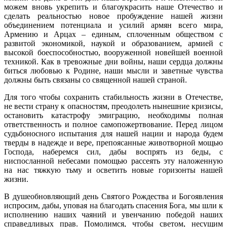
можем вновь укрепить и благоукрасить наше Отечество и
сделать реальностью новое пробуждение нашей жизни
объединением потенциала и усилий армян всего мира,
Армению и Арцах – единым, сплоченным обществом с
развитой экономикой, наукой и образованием, армией с
высокой боеспособностью, вооруженной новейшей военной
техникой. Как в тревожные дни войны, наши сердца должны
биться любовью к Родине, наши мысли и заветные чувства
должны быть связаны со священной нашей страной.
Для того чтобы сохранить стабильность жизни в Отечестве,
не вести страну к опасностям, преодолеть нынешние кризисы,
остановить катастрофу эмиграцию, необходимы полная
ответственность и полное самопожертвование. Перед лицом
судьбоносного испытания для нашей нации и народа будем
тверды в надежде и вере, препоясанные животворной мощью
Господа, наберемся сил, дабы воспрять из беды, с
ниспосланной небесами помощью рассеять эту наложенную
на нас тяжкую тьму и осветить новые горизонты нашей
жизни.
В душеобновляющий день Святого Рождества и Богоявления
испросим, дабы, уповая на благодать спасения Бога, мы шли к
исполнению наших чаяний и увенчанию победой наших
справедливых прав. Помолимся, чтобы светом, несущим