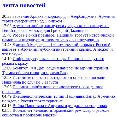
лента новостей
20:33
Забвение Арцаха и коридор для Азербайджана: Армения
теряет суверенитет над Сюником
17:03
Армян он любил, как русских, а русских – как армян:
Гений права и милосердия Григорий Джаншиев
15:40
Розовые очки премьера: Пашинян торгует исторической
памятью и празднует дипломатическую капитуляцию
14:48
Дмитрий Медведев: Экономический разрыв с Россией
вызовет в Армении глубокий внутренний кризис. А может, и
что похуже…
14:19
Инфраструктурные авантюры Пашиняна ведут его
режим к краху
13:09
Комитет "Ай Дат" осудил намерение администрации
Трампа обойти санкции против Баку
12:53
Истинные посылы постыдного и опасного послания
Пашиняна по случаю 8 августа
12:03
Пашинян нашёл нового виноватого: неожиданное
признание
04:49
Внешнеполитический тупик Пашиняна: Запад Армению
не ждет, а Россия теряет терпение
04:16
Война Пашиняна с Арцахом идет даже на стадионах
03:55
Восемь лет ненависти: армянский режиссер о расколе
общества и произволе властей