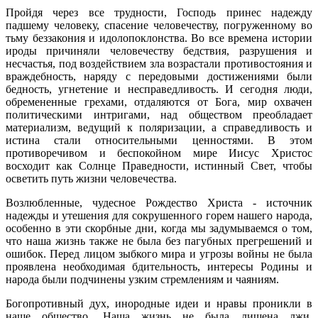
Пройдя через все трудности, Господь принес надежду
падшему человеку, спасение человечеству, погруженному во
тьму беззакония и идолопоклонства. Во все времена истории
ироды причиняли человечеству бедствия, разрушения и
несчастья, под воздействием зла возрастали противостояния и
враждебность, наряду с передовыми достижениями были
бедность, угнетение и несправедливость. И сегодня люди,
обремененные грехами, отдаляются от Бога, мир охвачен
политическими интригами, над обществом преобладает
материализм, ведущий к поляризации, а справедливость и
истина стали относительными ценностями. В этом
противоречивом и беспокойном мире Иисус Христос
восходит как Солнце Праведности, истинный Свет, чтобы
осветить путь жизни человечества.
Возлюбленные, чудесное Рождество Христа - источник
надежды и утешения для сокрушенного горем нашего народа,
особенно в эти скорбные дни, когда мы задумываемся о том,
что наша жизнь также не была без пагубных прегрешений и
ошибок. Перед лицом зыбкого мира и угрозы войны не была
проявлена необходимая бдительность, интересы Родины и
народа были подчинены узким стремлениям и чаяниям.
Богопротивный дух, инородные идеи и нравы проникли в
наше общество. Наша жизнь не была лишена лжи,