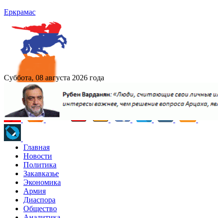
Еркрамас
Суббота, 08 августа 2026 года
Главная
Новости
Политика
Закавказье
Экономика
Армия
Диаспора
Общество
Аналитика