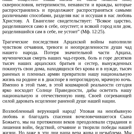
сквернословия, нетерпимости, ненависти и вражды, которые
распространялись и продолжают распространяться самыми
различными способами, разделяя нас и иссушая в нас любовь
Христову. А Евангелие свидетельствует: ''Всякое царство,
разделившееся само в себе, опустеет; и всякий город или дом,
разделившийся сам в себе, не устоит'' (Мф. 12:25).
Трагические последствия Арцахской войны наполнили
чувством отчаяния, тревоги и неопределенности души чад
нашего народа. Потеря значительной части Арцаха,
мученическая смерть наших чад-героев, боль и горе десятков
тысяч наших арцахских братьев и сестер, вынужденных
покинуть свои дома, находящихся без крова и в нужде, тысяч
раненых и пленных армян превратили нашу национальную
жизнь на родине и в диаспоре в непроглядную, мрачную ночь.
Именно в этой тьме, в этой кошмарной реальности сегодня
ярко восходит Солнце Праведности, дабы осветить нашу
национальную и отечественную ниву, Своей согревающей
силой даровать исцеление раненой душе нашей нации.
Возлюбленный верующий народ! Уповая на неизбывную
любовь и благодать спасения вочеловечившегося Сына
Божьего, мы на протяжении веков преодолевали страдания и
лишения войн, бедствий, отчаяние и творили победы нашей
жизни. Но даже в эти дни наша вера жива и незыблема. Мы