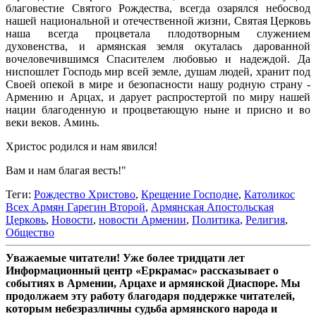
благовестие Святого Рождества, всегда озарялся небосвод
нашей национальной и отечественной жизни, Святая Церковь
наша всегда процветала плодотворным служением
духовенства, и армянская земля окуталась дарованной
вочеловечившимся Спасителем любовью и надеждой. Да
ниспошлет Господь мир всей земле, душам людей, хранит под
Своей опекой в мире и безопасности нашу родную страну -
Армению и Арцах, и дарует распростертой по миру нашей
нации благоденную и процветающую ныне и присно и во
веки веков. Аминь.
Христос родился и нам явился!
Вам и нам благая весть!"
Теги:
Рождество Христово
,
Крещение Господне
,
Католикос
Всех Армян Гарегин Второй
,
Армянская Апостольская
Церковь
,
Новости
,
новости Армении
,
Политика
,
Религия
,
Общество
Уважаемые читатели! Уже более тридцати лет
Информационный центр «Еркрамас» рассказывает о
событиях в Армении, Арцахе и армянской Диаспоре. Мы
продолжаем эту работу благодаря поддержке читателей,
которым небезразличны судьба армянского народа и