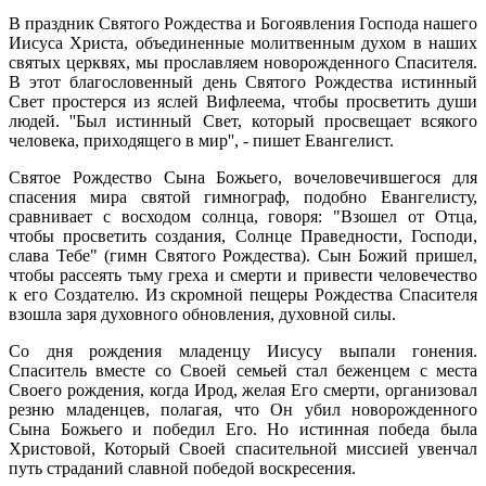
В праздник Святого Рождества и Богоявления Господа нашего
Иисуса Христа, объединенные молитвенным духом в наших
святых церквях, мы прославляем новорожденного Спасителя.
В этот благословенный день Святого Рождества истинный
Свет простерся из яслей Вифлеема, чтобы просветить души
людей. ''Был истинный Свет, который просвещает всякого
человека, приходящего в мир'', - пишет Евангелист.
Святое Рождество Сына Божьего, вочеловечившегося для
спасения мира святой гимнограф, подобно Евангелисту,
сравнивает с восходом солнца, говоря: "Взошел от Отца,
чтобы просветить создания, Солнце Праведности, Господи,
слава Тебе" (гимн Святого Рождества). Сын Божий пришел,
чтобы рассеять тьму греха и смерти и привести человечество
к его Создателю. Из скромной пещеры Рождества Спасителя
взошла заря духовного обновления, духовной силы.
Со дня рождения младенцу Иисусу выпали гонения.
Спаситель вместе со Своей семьей стал беженцем с места
Своего рождения, когда Ирод, желая Его смерти, организовал
резню младенцев, полагая, что Он убил новорожденного
Сына Божьего и победил Его. Но истинная победа была
Христовой, Который Своей спасительной миссией увенчал
путь страданий славной победой воскресения.