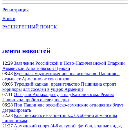
Регистрация
Войти
РАСШИРЕННЫЙ ПОИСК
лента новостей
12:29
Заявление Российской и Ново-Нахичеванской Епархии
Армянской Апостольской Церкви
08:48
Курс на самоуничтожение: правительство Пашиняна
отрывает Армению от союзников
08:06
Турецкий капкан: правительство Пашиняна строит
коридоры для соседей в ущерб Армении
07:11
От сдачи Арцаха до суда над Католикосом: Режим
Пашиняна пробил очередное дно
06:28
При Пашиняне российско-армянские отношения будут
деградировать
22:28
Красиво жить не запретишь... Особенно армянским
чиновникам
21:27
Армянский спорт (4-6 августа): футбол, водные виды,