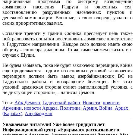
национальная программа по быстрому возвращению
армянского населения Гадрута и окрестных сел,
восстановлению разрушенных населенных пунктов и
денежной компенсации. Военные, в свою очередь, узнают о
своих приоритетных задачах.
Создание тревоги у границ Сюника преследует цель также
нейтрализовать попытки восстановить армянское присутствие
в Гадрутском направлении. Каждое село должно иметь свою
общину - спонсора диаспоры. То же самое можем сказать и в
случае с Шуши.
Не будем забывать, пока не будет заключено перемирие, война
еще продолжается... одним из основных условий заключения
перемирия должен быть вывод азербайджанских ВС из
Гадрутского района и возвращение беженцев. Без этих
условий армянская сторона станет выполняющей условия, а
не диктующей стороной», - написал Демоян.
Теги:
Айк Демоян
,
Гадрутский район
,
Новости
,
новости
Армении
,
новости Арцаха
,
Политика
,
Армия
,
Война
,
Арцах
(Карабах)
,
Азербайджан
Уважаемые читатели! Уже более тридцати лет
Информационный центр «Еркрамас» рассказывает о