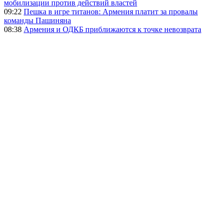
мобилизации против действий властей
09:22
Пешка в игре титанов: Армения платит за провалы
команды Пашиняна
08:38
Армения и ОДКБ приближаются к точке невозврата