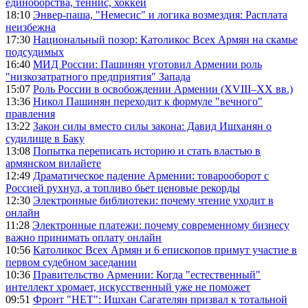
единоборства, теннис, хоккей
18:10
Энвер-паша, "Немесис" и логика возмездия: Расплата
неизбежна
17:30
Национальный позор: Католикос Всех Армян на скамье
подсудимых
16:40
МИД России: Пашинян уготовил Армении роль
"низкозатратного предприятия" Запада
15:07
Роль России в освобождении Армении (XVIII–XX вв.)
13:36
Никол Пашинян переходит к формуле "вечного"
правления
13:22
Закон силы вместо силы закона: Давид Ишханян о
судилище в Баку
13:08
Попытка переписать историю и стать властью в
армянском вилайете
12:49
Драматическое падение Армении: товарооборот с
Россией рухнул, а топливо бьет ценовые рекорды
12:30
Электронные библиотеки: почему чтение уходит в
онлайн
11:28
Электронные платежи: почему современному бизнесу
важно принимать оплату онлайн
10:56
Католикос Всех Армян и 6 епископов примут участие в
первом судебном заседании
10:36
Правительство Армении: Когда "естественный"
интеллект хромает, искусственный уже не поможет
09:51
Фронт "НЕТ": Ишхан Сагателян призвал к тотальной