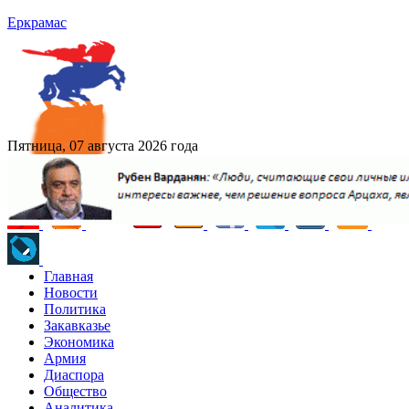
Еркрамас
Пятница, 07 августа 2026 года
Главная
Новости
Политика
Закавказье
Экономика
Армия
Диаспора
Общество
Аналитика