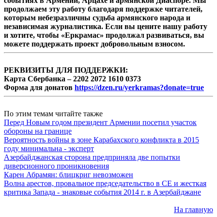
событиях в Армении, Арцахе и армянской Диаспоре. Мы
продолжаем эту работу благодаря поддержке читателей,
которым небезразличны судьба армянского народа и
независимая журналистика. Если вы цените нашу работу
и хотите, чтобы «Еркрамас» продолжал развиваться, вы
можете поддержать проект добровольным взносом.
РЕКВИЗИТЫ ДЛЯ ПОДДЕРЖКИ:
Карта Сбербанка – 2202 2072 1610 0373
Форма для донатов
https://dzen.ru/yerkramas?donate=true
По этим темам читайте также
Перед Новым годом президент Армении посетил участок
обороны на границе
Вероятность войны в зоне Карабахского конфликта в 2015
году минимальна - эксперт
Азербайджанская сторона предприняла две попытки
диверсионного проникновения
Карен Абрамян: блицкриг невозможен
Волна арестов, провальное председательство в СЕ и жесткая
критика Запада - знаковые события 2014 г. в Азербайджане
На главную